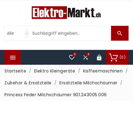

0
0



(0)

Startseite
Elektro Kleingeräte
Kaffeemaschinen
Zubehör & Ersatzteile
Ersatzteile Milchschäumer
Princess Feder Milchschäumer 901.243005.006