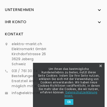
UNTERNEHMEN

IHR KONTO

KONTAKT
elektro-markt.ch

Elektromarkt GmbH
Kirchdorfstrasse 26
3629 Jaberg
Schweiz
Um Ihnen das bestmögliche
031 / 761 30 74 - Aktuell Betriebsferien -

Kundenerlebnis zu bieten, nutzt diese
Bestellungen & Mails werden normal bearbeitet -
Seite Cookies. Indem Sie Ihre Seite nutzen,
erklären Sie sich mit der Verwendung von
Ersatzteil Anfragen bitte per Mail und wenn
Cookies einverstanden. Wir haben neue
möglich mit einem Bild von dem Typenschild an:
Cookies-Richtlinien veröffentlicht, in denen
Sie mehr über die Cookies, die wir nutzen,
info@elektro-markt.ch
erfahren können.
Datenschutzerklärung

lesen.
Ok