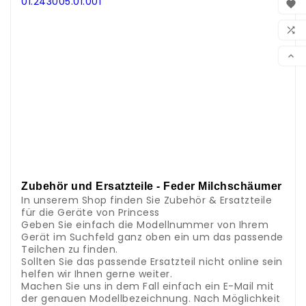
01.243005.01.001

..
WUN
.

.
VER
.

.
.
.
.
.
.
.
.
.
.
Zubehör und Ersatzteile - Feder Milchschäumer
In unserem Shop finden Sie Zubehör & Ersatzteile
für die Geräte von Princess
Geben Sie einfach die Modellnummer von Ihrem
Gerät im Suchfeld ganz oben ein um das passende
Teilchen zu finden.
Sollten Sie das passende Ersatzteil nicht online sein
helfen wir Ihnen gerne weiter.
Machen Sie uns in dem Fall einfach ein E-Mail mit
der genauen Modellbezeichnung. Nach Möglichkeit