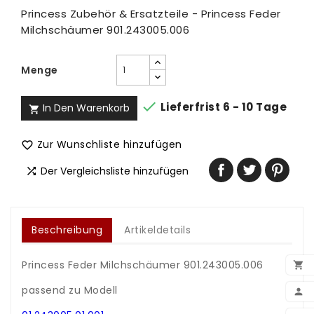
Princess Zubehör & Ersatzteile - Princess Feder
Milchschäumer 901.243005.006
Menge

Lieferfrist 6 - 10 Tage
In Den Warenkorb

Zur Wunschliste hinzufügen

Der Vergleichsliste hinzufügen

Beschreibung
Artikeldetails
Princess Feder Milchschäumer 901.243005.006

.
passend zu Modell

.
BEN