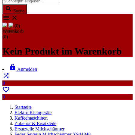

Suche


(0)
Warenkorb
(0)
Kein Produkt im Warenkorb

Anmelden

0

0
Startseite
Elektro Kleingeräte
Kaffeemaschinen
Zubehör & Ersatzteile
Ersatzteile Milchschäumer
Feder Severin Milchschäumer X941848