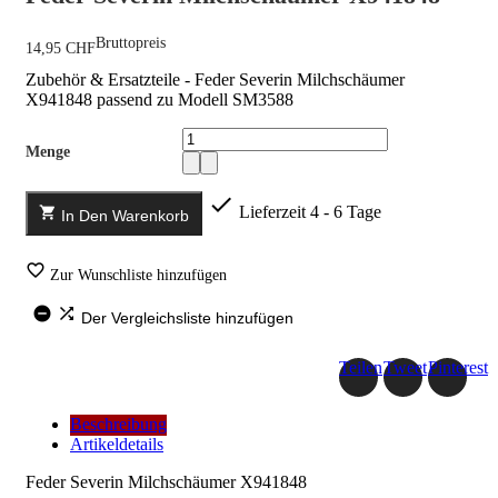
Bruttopreis
14,95 CHF
Zubehör & Ersatzteile - Feder Severin Milchschäumer
X941848 passend zu Modell SM3588
Menge

Lieferzeit 4 - 6 Tage

In Den Warenkorb

Zur Wunschliste hinzufügen


Der Vergleichsliste hinzufügen
Teilen
Tweet
Pinterest
Beschreibung
Artikeldetails
Feder Severin Milchschäumer X941848