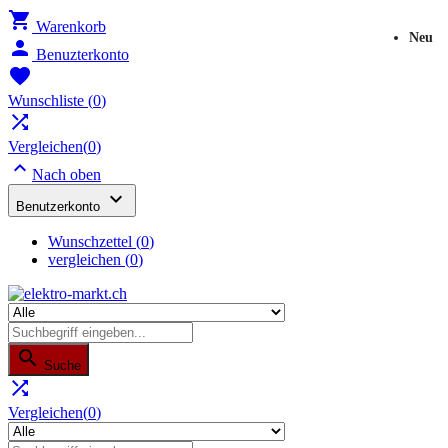

Warenkorb
Neu

Benuzterkonto

Wunschliste
(
0
)

Vergleichen(
0
)

Nach oben

Benutzerkonto
Wunschzettel
(
0
)
vergleichen (
0
)

Suche

Vergleichen(
0
)