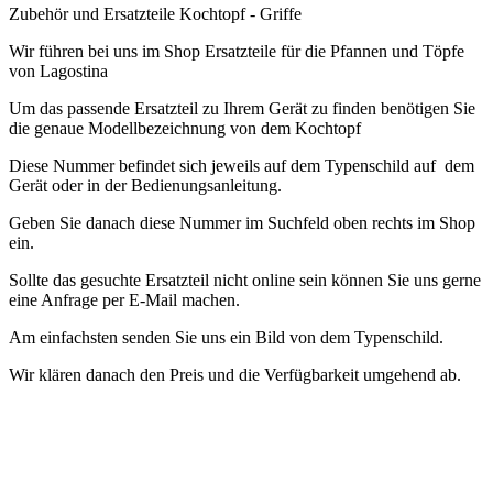
Zubehör und Ersatzteile Kochtopf - Griffe
Wir führen bei uns im Shop Ersatzteile für die Pfannen und Töpfe
von Lagostina
Um das passende Ersatzteil zu Ihrem Gerät zu finden benötigen Sie
die genaue Modellbezeichnung von dem Kochtopf
Diese Nummer befindet sich jeweils auf dem Typenschild auf dem
Gerät oder in der Bedienungsanleitung.
Geben Sie danach diese Nummer im Suchfeld oben rechts im Shop
ein.
Sollte das gesuchte Ersatzteil nicht online sein können Sie uns gerne
eine Anfrage per E-Mail machen.
Am einfachsten senden Sie uns ein Bild von dem Typenschild.
Wir klären danach den Preis und die Verfügbarkeit umgehend ab.
Accessoires et pièces détachées batteur sur socle - récipient
mélangeur
Nous avons des pièces de rechange pour les mélangeurs
Bosch dans notre magasin
Afin de trouver la bonne pièce de
rechange pour votre appareil, vous avez besoin de la désignation
exacte du modèle du mixeur
Ce numéro se trouve sur la plaque