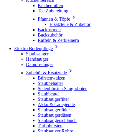
Küchenbereich
Küchenhilfen
Tee Zubereitung

Pfannen & Töpfe
Ersatzteile & Zubehör
Backformen
Backzubehör
Raffeln & Zerkleinern

Elektro Bodenpflege
Staubsauger
Handsauger
Dampfreiniger

Zubehör & Ersatzteile
Bürstenwalzen
Staubbehälter
Seitenbürsten Saugroboter
Staubbeutel
Staubsaugerfilter
Akku & Ladegeräte
Staubsaugerräder
Staubsaugerdüsen
Staubsaugerschlauch
Turbobürsten
Staubsauger Rohre