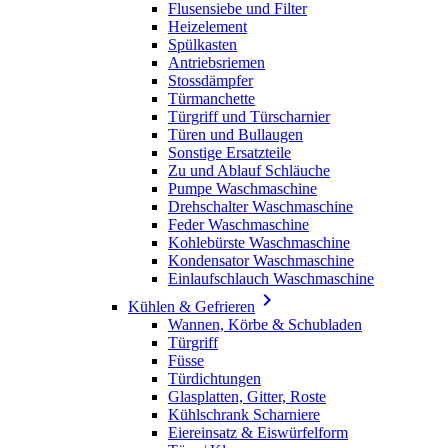
Flusensiebe und Filter
Heizelement
Spülkasten
Antriebsriemen
Stossdämpfer
Türmanchette
Türgriff und Türscharnier
Türen und Bullaugen
Sonstige Ersatzteile
Zu und Ablauf Schläuche
Pumpe Waschmaschine
Drehschalter Waschmaschine
Feder Waschmaschine
Kohlebürste Waschmaschine
Kondensator Waschmaschine
Einlaufschlauch Waschmaschine

Kühlen & Gefrieren
Wannen, Körbe & Schubladen
Türgriff
Füsse
Türdichtungen
Glasplatten, Gitter, Roste
Kühlschrank Scharniere
Eiereinsatz & Eiswürfelform