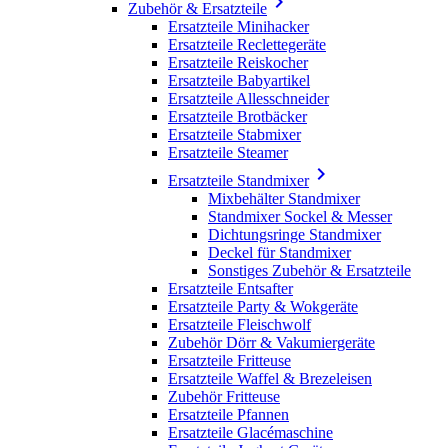

Zubehör & Ersatzteile
Ersatzteile Minihacker
Ersatzteile Reclettegeräte
Ersatzteile Reiskocher
Ersatzteile Babyartikel
Ersatzteile Allesschneider
Ersatzteile Brotbäcker
Ersatzteile Stabmixer
Ersatzteile Steamer

Ersatzteile Standmixer
Mixbehälter Standmixer
Standmixer Sockel & Messer
Dichtungsringe Standmixer
Deckel für Standmixer
Sonstiges Zubehör & Ersatzteile
Ersatzteile Entsafter
Ersatzteile Party & Wokgeräte
Ersatzteile Fleischwolf
Zubehör Dörr & Vakumiergeräte
Ersatzteile Fritteuse
Ersatzteile Waffel & Brezeleisen
Zubehör Fritteuse
Ersatzteile Pfannen
Ersatzteile Glacémaschine