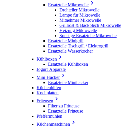

Ersatzteile Mikrowelle
Drehteller Mikrowelle
Lampe für Mikrowelle
Mitnehmer Mikrowelle
Grillrost & Backblech Mikrowelle
Heizung Mikrowelle
Sonstige Ersatzteile Mikrowelle
Ersatzteile Minigrill
Ersatzteile Tischgrill / Elektrogrill
Ersatzteile Wasserkocher

Kühlboxen
Ersatzteile Kühlboxen
Jogurt-Apparate

Mini-Hacker
Ersatzteile Minihacker
Küchenhilfen
Kochplatten

Friteusen
Filter zu Fritteuse
Ersatzteile Fritteuse
Pfeffermühlen

Küchenmaschinen