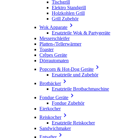
Tischgrill
Elektro Standgrill
Holzkohlen Grill
Grill Zubehör

Wok Apparate
Ersatzteile Wok & Partygeräte
Messerschleifer
Platten-/Tellerwärmer
Toaster
Crêpes Geräte
Dörrautomaten

Popcorn & Hot-Dog Geräte
Ersatzteile und Zubehör

Brotbäcker
Ersatzteile Brotbachmaschine

Fondue Geräte
Fondue Zubehör
Eierkocher

Reiskocher
Ersatzteile Reiskocher
Sandwichmaker

Entsafter