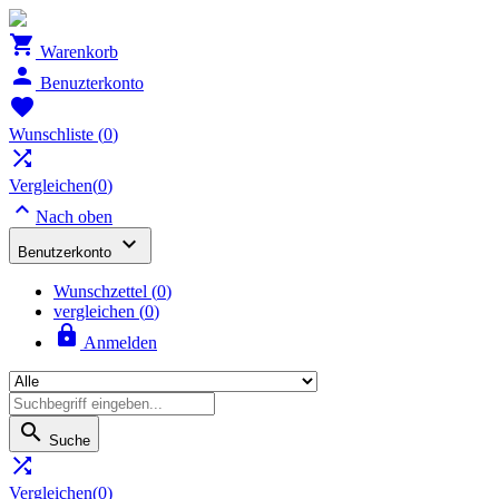

Warenkorb

Benuzterkonto

Wunschliste
(
0
)

Vergleichen(
0
)

Nach oben

Benutzerkonto
Wunschzettel
(
0
)
vergleichen (
0
)

Anmelden

Suche

Vergleichen(
0
)