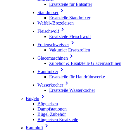
Ersatzteile für Entsafter

Standmixer
Ersatzteile Standmixer
Waffel-/Brezeleisen

Fleischwolf
Ersatzteile Fleischwolf

Folienschweisser
Vakumier Ersatzrollen

Glacemaschinen
Zubehör & Ersatzteile Glacemaschinen

Handmixer
Ersatzteile für Handrührwerke

Wasserkocher
Ersatzteile Wasserkocher

Bügeln
Bügeleisen
Dampfstationen
Bügel-Zubehör
Bügeleisen Ersatzteile

Raumluft