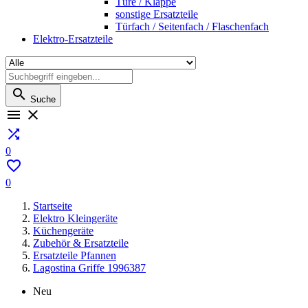
Türe / Klappe
sonstige Ersatzteile
Türfach / Seitenfach / Flaschenfach
Elektro-Ersatzteile

Suche



0

0
Startseite
Elektro Kleingeräte
Küchengeräte
Zubehör & Ersatzteile
Ersatzteile Pfannen
Lagostina Griffe 1996387
Neu