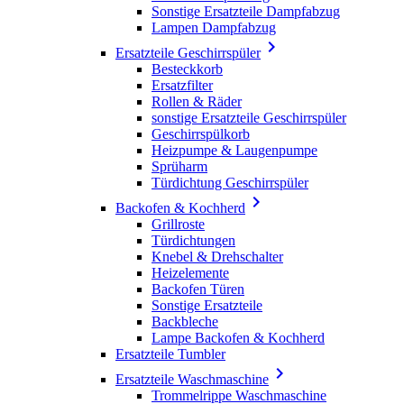
Sonstige Ersatzteile Dampfabzug
Lampen Dampfabzug

Ersatzteile Geschirrspüler
Besteckkorb
Ersatzfilter
Rollen & Räder
sonstige Ersatzteile Geschirrspüler
Geschirrspülkorb
Heizpumpe & Laugenpumpe
Sprüharm
Türdichtung Geschirrspüler

Backofen & Kochherd
Grillroste
Türdichtungen
Knebel & Drehschalter
Heizelemente
Backofen Türen
Sonstige Ersatzteile
Backbleche
Lampe Backofen & Kochherd
Ersatzteile Tumbler

Ersatzteile Waschmaschine
Trommelrippe Waschmaschine