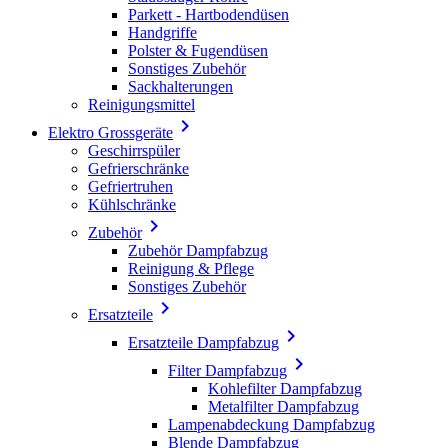
Parkett - Hartbodendüsen
Handgriffe
Polster & Fugendüsen
Sonstiges Zubehör
Sackhalterungen
Reinigungsmittel

Elektro Grossgeräte
Geschirrspüler
Gefrierschränke
Gefriertruhen
Kühlschränke

Zubehör
Zubehör Dampfabzug
Reinigung & Pflege
Sonstiges Zubehör

Ersatzteile

Ersatzteile Dampfabzug

Filter Dampfabzug
Kohlefilter Dampfabzug
Metalfilter Dampfabzug
Lampenabdeckung Dampfabzug
Blende Dampfabzug