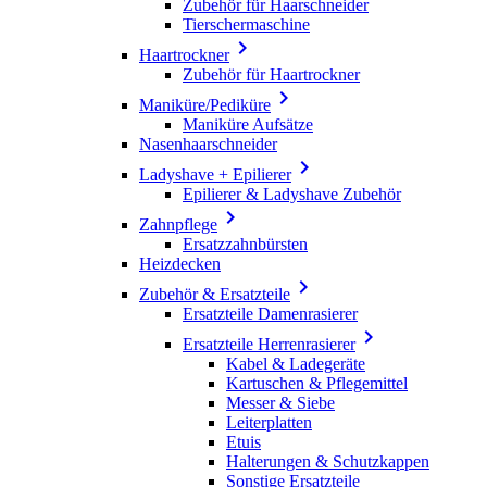
Zubehör für Haarschneider
Tierschermaschine

Haartrockner
Zubehör für Haartrockner

Maniküre/Pediküre
Maniküre Aufsätze
Nasenhaarschneider

Ladyshave + Epilierer
Epilierer & Ladyshave Zubehör

Zahnpflege
Ersatzzahnbürsten
Heizdecken

Zubehör & Ersatzteile
Ersatzteile Damenrasierer

Ersatzteile Herrenrasierer
Kabel & Ladegeräte
Kartuschen & Pflegemittel
Messer & Siebe
Leiterplatten
Etuis
Halterungen & Schutzkappen
Sonstige Ersatzteile