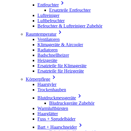

Entfeuchter
Ersatzteile Entfeuchter
Luftreiniger
Luftbefeuchter
Befeuchter & Luftreiniger Zubehör

Raumtemperatur
Ventilatoren
Klimageräte & Aircooler
Radiatoren
Badschnellheizer
Heizgeräte
Ersatzteile für Klimageräte
Ersatzteile für Heizgeräte

Körperpflege
Haarstyler
Trockenhauben

Blutdruckmessgeräte
Bludruckgeräte Zubehör
Warmluftbürsten
Haarglätter
Fuss + Sprudelbäder

Bart + Haarschneider