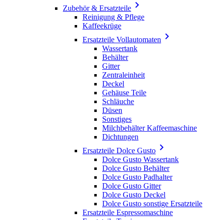

Zubehör & Ersatzteile
Reinigung & Pflege
Kaffeekrüge

Ersatzteile Vollautomaten
Wassertank
Behälter
Gitter
Zentraleinheit
Deckel
Gehäuse Teile
Schläuche
Düsen
Sonstiges
Milchbehälter Kaffeemaschine
Dichtungen

Ersatzteile Dolce Gusto
Dolce Gusto Wassertank
Dolce Gusto Behälter
Dolce Gusto Padhalter
Dolce Gusto Gitter
Dolce Gusto Deckel
Dolce Gusto sonstige Ersatzteile
Ersatzteile Espressomaschine