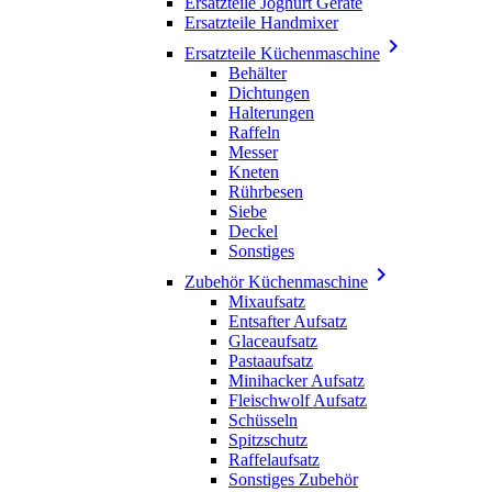
Ersatzteile Joghurt Geräte
Ersatzteile Handmixer

Ersatzteile Küchenmaschine
Behälter
Dichtungen
Halterungen
Raffeln
Messer
Kneten
Rührbesen
Siebe
Deckel
Sonstiges

Zubehör Küchenmaschine
Mixaufsatz
Entsafter Aufsatz
Glaceaufsatz
Pastaaufsatz
Minihacker Aufsatz
Fleischwolf Aufsatz
Schüsseln
Spitzschutz
Raffelaufsatz
Sonstiges Zubehör