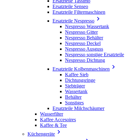
Ersatzteile Tassimo
Ersatzteile Senseo
Ersatzteile Filtermaschinen

Ersatzteile Nespresso
Nespresso Wassertank
Nespresso Gitter
Nespresso Behälter
Nespresso Deckel
Nespresso Ausguss
Nespresso sonstige Ersatzteile
Nespresso Dichtung

Ersatzteile Kolbenmaschinen
Kaffee Sieb
Dichtungsringe
Siebträger
Wassertank
Behälter
Sonstiges
Ersatzteile Milchschäumer
Wasserfilter
Kaffee Accesoires
Kaffee & Tee

Küchengeräte