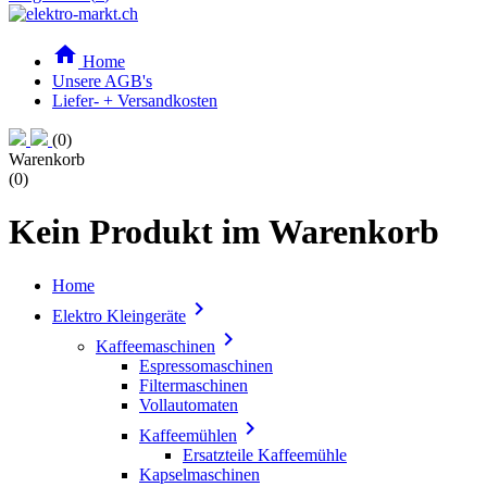

Home
Unsere AGB's
Liefer- + Versandkosten
(0)
Warenkorb
(0)
Kein Produkt im Warenkorb
Home

Elektro Kleingeräte

Kaffeemaschinen
Espressomaschinen
Filtermaschinen
Vollautomaten

Kaffeemühlen
Ersatzteile Kaffeemühle
Kapselmaschinen