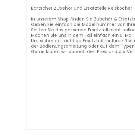
.
Bartscher Zubehör und Ersatzteile Reiskocher 
.
In unserem Shop finden Sie Zubehör & Ersatzte
Geben Sie einfach die Modellnummer von Ihre
Sollten Sie das passende Ersatzteil nicht onlin
Machen Sie uns in dem Fall einfach ein E-Mai
Um sicher das richtige Ersatzteil für Ihren R
der Bedienungsanleitung oder auf dem Typensc
Gerne klären wir danach den Preis und die Ver
.
.
Panasonic accessoires et pièces détachées 
pièces détachées pour les tondeuses à cheve
recherche en haut pour trouver la bonne pièc
ce cas, envoyez-nous simplement un email a
cheveux, vous devez connaître la désignation
se situe directement en bas de l'appareil
Nous
Accessori e ricambi tagliacapelli Panasonic - c
semplicemente il numero del modello del tuo ta
ricambio giusto, saremo felici di aiutarti.
In qu
pezzo di ricambio giusto per il tuo tagliacapel
targhetta.
Quest'ultimo si trova direttamente n