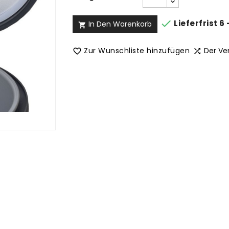

Lieferfrist 6
In Den Warenkorb

Zur Wunschliste hinzufügen
Der Ve

