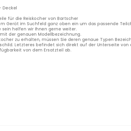
- Deckel
ile für die Reiskocher von Bartscher
m Gerät im Suchfeld ganz oben ein um das passende Teilch
e sein helfen wir Ihnen gerne weiter.
l mit der genauen Modellbezeichnung.
eiskocher zu erhalten, müssen Sie deren genaue Typen Bezeic
hild. Letzteres befindet sich direkt auf der Unterseite vo
fügbarkeit von dem Ersatzteil ab.
tondeuse à cheveux - câble de charge
.
Dans notre boutique,
ux Panasonic.
Entrez simplement le numéro de modèle de 
e.
Si vous ne trouvez pas la bonne pièce de rechange en lig
vec le nom exact du modèle.
Afin d'être sûr d'obtenir la 
 exacte du type.
Vous le trouverez soit dans le mode d'emploi
 serions heureux de clarifier le prix et la disponibilité de la
avo di ricarica
.
Nel nostro negozio troverai accessori e rica
gliacapelli nel campo di ricerca in alto per trovare la part
esto caso è sufficiente inviarci un'e-mail con il nome esatt
li, devi conoscere l'esatta denominazione del tipo.
Questo si 
ella parte inferiore del dispositivo
Saremo lieti di chiarire i