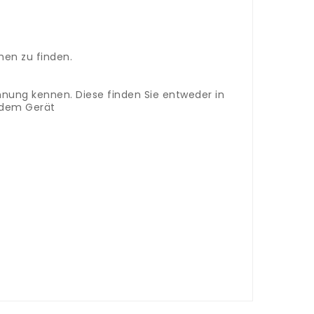
en zu finden.
hnung kennen. Diese finden Sie entweder in
n dem Gerät
 vous trouverez des accessoires et des
votre tondeuse à cheveux dans le champ de
ne, nous serons heureux de vous aider.
Dans
bonne pièce de rechange pour votre tondeuse à
, soit sur la plaque signalétique.
Ce dernier
 pièce de rechange.
mbi per tagliacapelli Panasonic.
Inserisci
e giusta.
Se non trovi online il pezzo di
o del modello.
Per essere sicuro di acquistare il
trova nelle istruzioni per l'uso o sulla
l prezzo e la disponibilità del pezzo di ricambio.