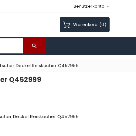
Benutzerkonto

Warenkorb
(0)

tscher Deckel Reiskocher Q452999
her Q452999
tscher Deckel Reiskocher Q452999