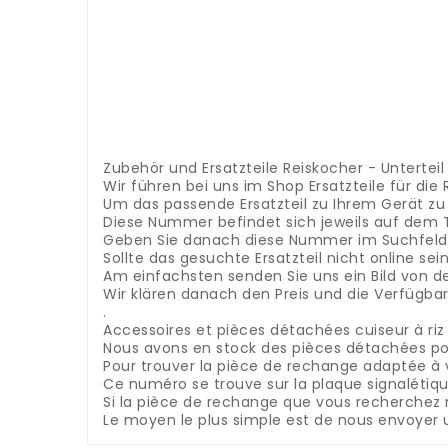
.
.
.
.
.
.
.
.
.
Zubehör und Ersatzteile Reiskocher - Unterteil
Wir führen bei uns im Shop Ersatzteile für di
Um das passende Ersatzteil zu Ihrem Gerät z
Diese Nummer befindet sich jeweils auf dem
Geben Sie danach diese Nummer im Suchfeld 
Sollte das gesuchte Ersatzteil nicht online s
Am einfachsten senden Sie uns ein Bild von d
Wir klären danach den Preis und die Verfügba
.
Accessoires et pièces détachées cuiseur à ri
Nous avons en stock des pièces détachées pou
Pour trouver la pièce de rechange adaptée à 
Ce numéro se trouve sur la plaque signalétiqu
Si la pièce de rechange que vous recherchez 
Le moyen le plus simple est de nous envoyer 