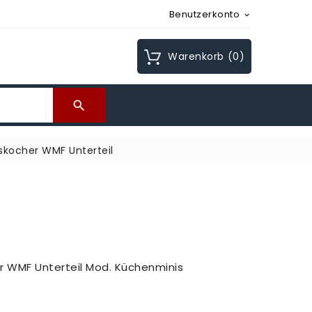
Benutzerkonto

Warenkorb
(0)

skocher WMF Unterteil
r WMF Unterteil Mod. Küchenminis