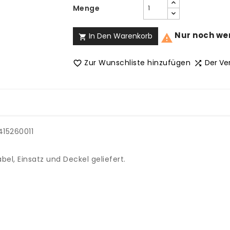
Menge
Nur noch wen
In Den Warenkorb


Zur Wunschliste hinzufügen
Der Ve


415260011
el, Einsatz und Deckel geliefert.