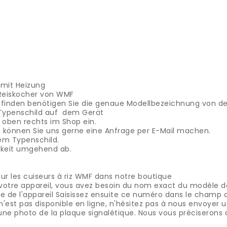
 mit Heizung
e Reiskocher von WMF
u finden benötigen Sie die genaue Modellbezeichnung von d
 Typenschild auf dem Gerät
oben rechts im Shop ein.
ein können Sie uns gerne eine Anfrage per E-Mail machen.
em Typenschild.
rkeit umgehend ab.
z
r les cuiseurs à riz WMF dans notre boutique
votre appareil, vous avez besoin du nom exact du modèle de 
e de l'appareil
Saisissez ensuite ce numéro dans le champ d
n'est pas disponible en ligne, n'hésitez pas à nous envoyer
une photo de la plaque signalétique.
Nous vous préciserons a