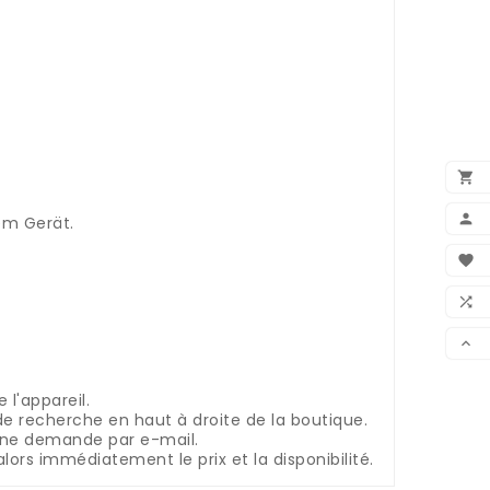


em Gerät.
BEN

WUN

VER

l'appareil.
e recherche en haut à droite de la boutique.
 une demande par e-mail.
lors immédiatement le prix et la disponibilité.