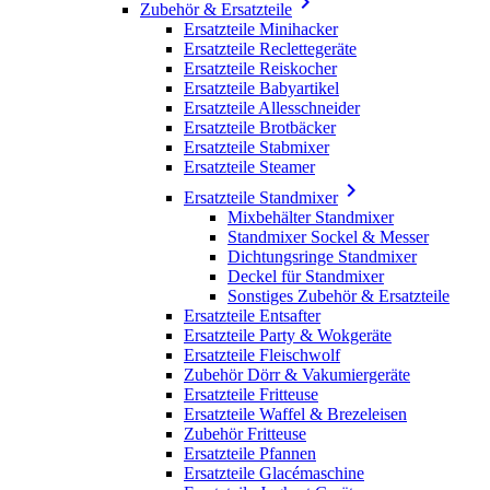

Zubehör & Ersatzteile
Ersatzteile Minihacker
Ersatzteile Reclettegeräte
Ersatzteile Reiskocher
Ersatzteile Babyartikel
Ersatzteile Allesschneider
Ersatzteile Brotbäcker
Ersatzteile Stabmixer
Ersatzteile Steamer

Ersatzteile Standmixer
Mixbehälter Standmixer
Standmixer Sockel & Messer
Dichtungsringe Standmixer
Deckel für Standmixer
Sonstiges Zubehör & Ersatzteile
Ersatzteile Entsafter
Ersatzteile Party & Wokgeräte
Ersatzteile Fleischwolf
Zubehör Dörr & Vakumiergeräte
Ersatzteile Fritteuse
Ersatzteile Waffel & Brezeleisen
Zubehör Fritteuse
Ersatzteile Pfannen
Ersatzteile Glacémaschine