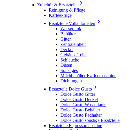

Zubehör & Ersatzteile
Reinigung & Pflege
Kaffeekrüge

Ersatzteile Vollautomaten
Wassertank
Behälter
Gitter
Zentraleinheit
Deckel
Gehäuse Teile
Schläuche
Düsen
Sonstiges
Milchbehälter Kaffeemaschine
Dichtungen

Ersatzteile Dolce Gusto
Dolce Gusto Gitter
Dolce Gusto Deckel
Dolce Gusto Wassertank
Dolce Gusto Behälter
Dolce Gusto Padhalter
Dolce Gusto sonstige Ersatzteile
Ersatzteile Espressomaschine