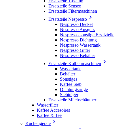
Ersatzteile Tassimo
Ersatzteile Senseo
Ersatzteile Filtermaschinen

Ersatzteile Nespresso
Nespresso Deckel
Nespresso Ausguss
Nespresso sonstige Ersatzteile
Nespresso Dichtung
Nespresso Wassertank
Nespresso Gitter
Nespresso Behälter

Ersatzteile Kolbenmaschinen
Wassertank
Behälter
Sonstiges
Kaffee Sieb
Dichtungsringe
Siebträger
Ersatzteile Milchschäumer
Wasserfilter
Kaffee Accesoires
Kaffee & Tee

Küchengeräte