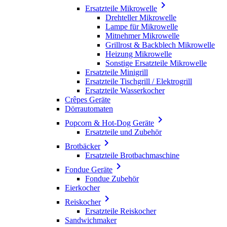

Ersatzteile Mikrowelle
Drehteller Mikrowelle
Lampe für Mikrowelle
Mitnehmer Mikrowelle
Grillrost & Backblech Mikrowelle
Heizung Mikrowelle
Sonstige Ersatzteile Mikrowelle
Ersatzteile Minigrill
Ersatzteile Tischgrill / Elektrogrill
Ersatzteile Wasserkocher
Crêpes Geräte
Dörrautomaten

Popcorn & Hot-Dog Geräte
Ersatzteile und Zubehör

Brotbäcker
Ersatzteile Brotbachmaschine

Fondue Geräte
Fondue Zubehör
Eierkocher

Reiskocher
Ersatzteile Reiskocher
Sandwichmaker