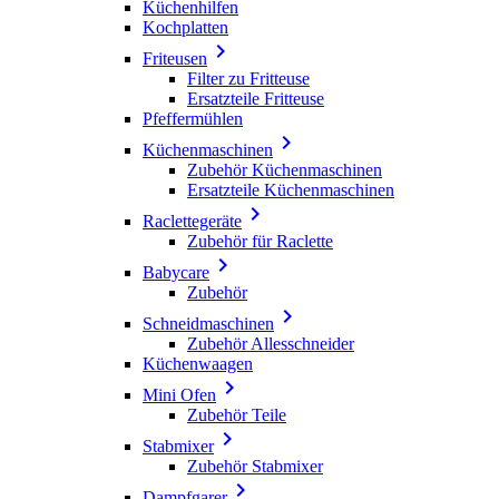
Küchenhilfen
Kochplatten

Friteusen
Filter zu Fritteuse
Ersatzteile Fritteuse
Pfeffermühlen

Küchenmaschinen
Zubehör Küchenmaschinen
Ersatzteile Küchenmaschinen

Raclettegeräte
Zubehör für Raclette

Babycare
Zubehör

Schneidmaschinen
Zubehör Allesschneider
Küchenwaagen

Mini Ofen
Zubehör Teile

Stabmixer
Zubehör Stabmixer

Dampfgarer