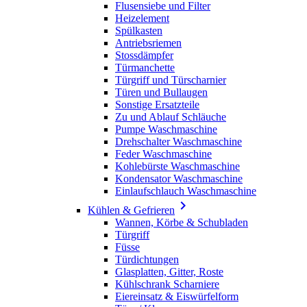
Flusensiebe und Filter
Heizelement
Spülkasten
Antriebsriemen
Stossdämpfer
Türmanchette
Türgriff und Türscharnier
Türen und Bullaugen
Sonstige Ersatzteile
Zu und Ablauf Schläuche
Pumpe Waschmaschine
Drehschalter Waschmaschine
Feder Waschmaschine
Kohlebürste Waschmaschine
Kondensator Waschmaschine
Einlaufschlauch Waschmaschine

Kühlen & Gefrieren
Wannen, Körbe & Schubladen
Türgriff
Füsse
Türdichtungen
Glasplatten, Gitter, Roste
Kühlschrank Scharniere
Eiereinsatz & Eiswürfelform