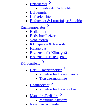

Entfeuchter
Ersatzteile Entfeuchter
Luftreiniger
Luftbefeuchter
Befeuchter & Luftreiniger Zubehör

Raumtemperatur
Radiatoren
Badschnellheizer
Ventilatoren
Klimageräte & Aircooler
Heizgeräte
Ersatzteile für Klimageräte
Ersatzteile für Heizgeräte

Körperpflege

Bart + Haarschneider
Zubehör für Haarschneider
Tierschermaschine

Haartrockner
Zubehör für Haartrockner

Maniküre/Pediküre
Maniküre Aufsätze
Nasenhaarschneider