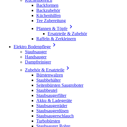
Küchenbereich
Backformen
Backzubehör
Küchenhilfen
Tee Zubereitung

Pfannen & Töpfe
Ersatzteile & Zubehör
Raffeln & Zerkleinern

Elektro Bodenpflege
Staubsauger
Handsauger
Dampfreiniger

Zubehör & Ersatzteile
Bürstenwalzen
Staubbehälter
Seitenbürsten Saugroboter
Staubbeutel
Staubsaugerfilter
Akku & Ladegeräte
Staubsaugerräder
Staubsaugerdüsen
Staubsaugerschlauch
Turbobürsten
Staubsauger Rohre