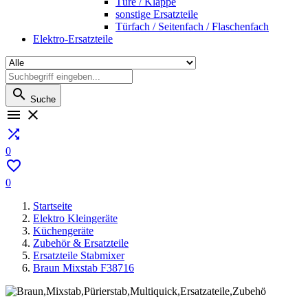
Türe / Klappe
sonstige Ersatzteile
Türfach / Seitenfach / Flaschenfach
Elektro-Ersatzteile

Suche



0

0
Startseite
Elektro Kleingeräte
Küchengeräte
Zubehör & Ersatzteile
Ersatzteile Stabmixer
Braun Mixstab F38716