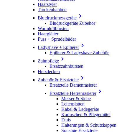
Haarstyler
Trockenhauben

Blutdruckmessgeräte
Bludruckgeräte Zubehör
Warmluftbürsten
Haarglätter
Fuss + Sprudelbäder

Ladyshave + Epilierer
Epilierer & Ladyshave Zubehör

Zahnpflege
Ersatzzahnbürsten
Heizdecken

Zubehör & Ersatzteile
Ersatzteile Damenrasierer

Ersatzteile Herrenrasierer
Messer & Siebe
Leiterplatten
Kabel & Ladegeräte
Kartuschen & Pflegemittel
Etuis
Halterungen & Schutzkappen
Sonstige Ersatzteile