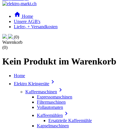

Home
Unsere AGB's
Liefer- + Versandkosten
(0)
Warenkorb
(0)
Kein Produkt im Warenkorb
Home

Elektro Kleingeräte

Kaffeemaschinen
Espressomaschinen
Filtermaschinen
Vollautomaten

Kaffeemühlen
Ersatzteile Kaffeemühle
Kapselmaschinen