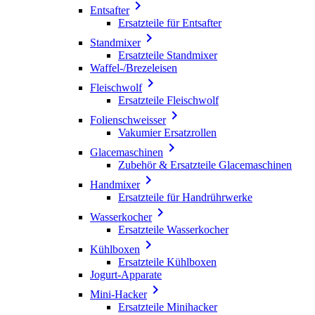

Entsafter
Ersatzteile für Entsafter

Standmixer
Ersatzteile Standmixer
Waffel-/Brezeleisen

Fleischwolf
Ersatzteile Fleischwolf

Folienschweisser
Vakumier Ersatzrollen

Glacemaschinen
Zubehör & Ersatzteile Glacemaschinen

Handmixer
Ersatzteile für Handrührwerke

Wasserkocher
Ersatzteile Wasserkocher

Kühlboxen
Ersatzteile Kühlboxen
Jogurt-Apparate

Mini-Hacker
Ersatzteile Minihacker