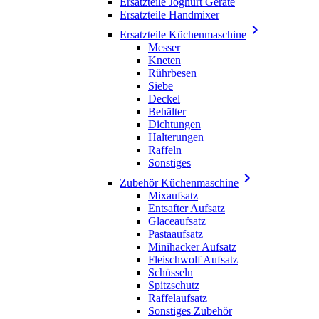
Ersatzteile Joghurt Geräte
Ersatzteile Handmixer

Ersatzteile Küchenmaschine
Messer
Kneten
Rührbesen
Siebe
Deckel
Behälter
Dichtungen
Halterungen
Raffeln
Sonstiges

Zubehör Küchenmaschine
Mixaufsatz
Entsafter Aufsatz
Glaceaufsatz
Pastaaufsatz
Minihacker Aufsatz
Fleischwolf Aufsatz
Schüsseln
Spitzschutz
Raffelaufsatz
Sonstiges Zubehör