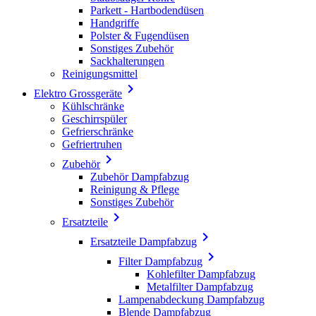
Parkett - Hartbodendüsen
Handgriffe
Polster & Fugendüsen
Sonstiges Zubehör
Sackhalterungen
Reinigungsmittel

Elektro Grossgeräte
Kühlschränke
Geschirrspüler
Gefrierschränke
Gefriertruhen

Zubehör
Zubehör Dampfabzug
Reinigung & Pflege
Sonstiges Zubehör

Ersatzteile

Ersatzteile Dampfabzug

Filter Dampfabzug
Kohlefilter Dampfabzug
Metalfilter Dampfabzug
Lampenabdeckung Dampfabzug
Blende Dampfabzug