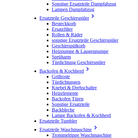
Sonstige Ersatzteile Dampfabzug
Lampen Dampfabzug

Ersatzteile Geschirrspüler
Besteckkorb
Ersatzfilter
Rollen & Räder
sonstige Ersatzteile Geschirrspüler
Geschirrspülkorb
Heizpumpe & Laugenpumpe
Sprüharm
Türdichtung Geschirrspüler

Backofen & Kochherd
Grillroste
Türdichtungen
Knebel & Drehschalter
Heizelemente
Backofen Türen
Sonstige Ersatzteile
Backbleche
Lampe Backofen & Kochherd
Ersatzteile Tumbler

Ersatzteile Waschmaschine
Trommelrippe Waschmaschine