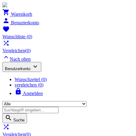

Warenkorb

Benuzterkonto

Wunschliste
(
0
)

Vergleichen(
0
)

Nach oben

Benutzerkonto
Wunschzettel
(
0
)
vergleichen (
0
)

Anmelden

Suche

Vergleichen(
0
)