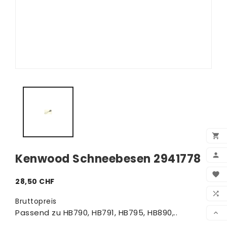


Kenwood Schneebesen 2941778
BEN

28,50 CHF
WUN

Bruttopreis
VER
Passend zu HB790, HB791, HB795, HB890,..
