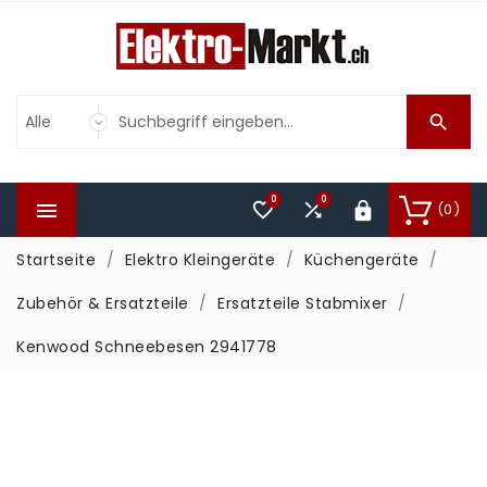

0
0



(0)

Startseite
Elektro Kleingeräte
Küchengeräte
Zubehör & Ersatzteile
Ersatzteile Stabmixer
Kenwood Schneebesen 2941778