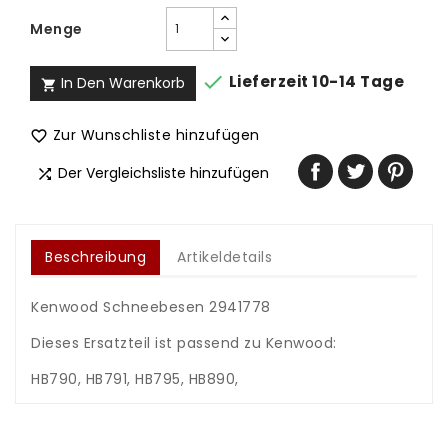
Menge

Lieferzeit 10-14 Tage
In Den Warenkorb

Zur Wunschliste hinzufügen

Der Vergleichsliste hinzufügen

Beschreibung
Artikeldetails
Kenwood Schneebesen 2941778
Dieses Ersatzteil ist passend zu Kenwood:
HB790, HB791, HB795, HB890,