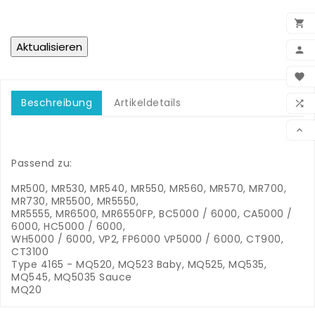


BEN

WUN
Beschreibung
Artikeldetails

VER

Passend zu:
MR500, MR530, MR540, MR550, MR560, MR570, MR700,
MR730, MR5500, MR5550,
MR5555, MR6500, MR6550FP, BC5000 / 6000, CA5000 /
6000, HC5000 / 6000,
WH5000 / 6000, VP2, FP6000 VP5000 / 6000, CT900,
CT3100
Type 4165 - MQ520, MQ523 Baby, MQ525, MQ535,
MQ545, MQ5035 Sauce
MQ20