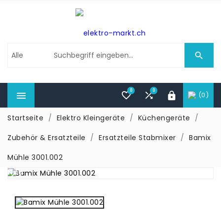

0
0



(0)

Startseite
Elektro Kleingeräte
Küchengeräte
Zubehör & Ersatzteile
Ersatzteile Stabmixer
Bamix
Mühle 3001.002
Neu