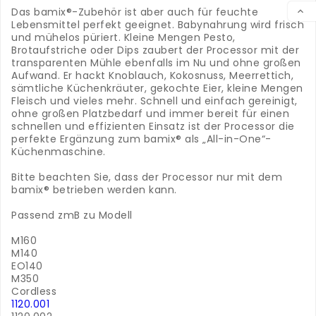
VER
Das bamix®-Zubehör ist aber auch für feuchte

Lebensmittel perfekt geeignet. Babynahrung wird frisch
und mühelos püriert. Kleine Mengen Pesto,
Brotaufstriche oder Dips zaubert der Processor mit der
transparenten Mühle ebenfalls im Nu und ohne großen
Aufwand. Er hackt Knoblauch, Kokosnuss, Meerrettich,
sämtliche Küchenkräuter, gekochte Eier, kleine Mengen
Fleisch und vieles mehr. Schnell und einfach gereinigt,
ohne großen Platzbedarf und immer bereit für einen
schnellen und effizienten Einsatz ist der Processor die
perfekte Ergänzung zum bamix® als „All-in-One“-
Küchenmaschine.
Bitte beachten Sie, dass der Processor nur mit dem
bamix® betrieben werden kann.
.
Passend zmB zu Modell
.
M160
M140
EO140
M350
Cordless
1120.001