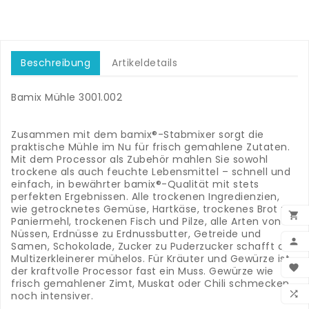
Beschreibung
Artikeldetails
Bamix Mühle 3001.002
.
.
Zusammen mit dem bamix®-Stabmixer sorgt die
praktische Mühle im Nu für frisch gemahlene Zutaten.
Mit dem Processor als Zubehör mahlen Sie sowohl
trockene als auch feuchte Lebensmittel – schnell und
einfach, in bewährter bamix®-Qualität mit stets
perfekten Ergebnissen. Alle trockenen Ingredienzien,
wie getrocknetes Gemüse, Hartkäse, trockenes Brot zu

Paniermehl, trockenen Fisch und Pilze, alle Arten von
Nüssen, Erdnüsse zu Erdnussbutter, Getreide und

Samen, Schokolade, Zucker zu Puderzucker schafft der
Multizerkleinerer mühelos. Für Kräuter und Gewürze ist
BEN

der kraftvolle Processor fast ein Muss. Gewürze wie
frisch gemahlener Zimt, Muskat oder Chili schmecken
WUN

noch intensiver.