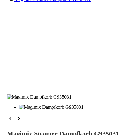


Magimix Steamer Dampfkorb G935031