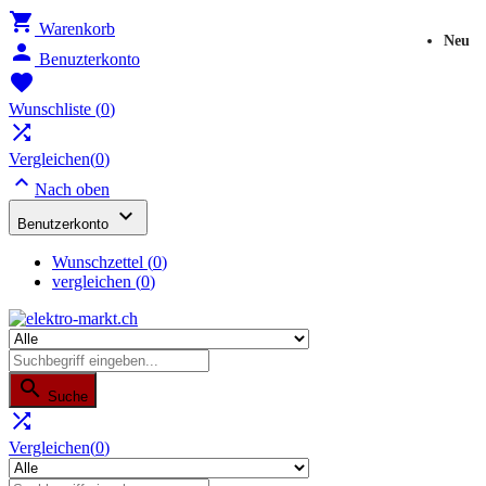

Warenkorb
Neu

Benuzterkonto

Wunschliste
(
0
)

Vergleichen(
0
)

Nach oben

Benutzerkonto
Wunschzettel
(
0
)
vergleichen (
0
)

Suche

Vergleichen(
0
)