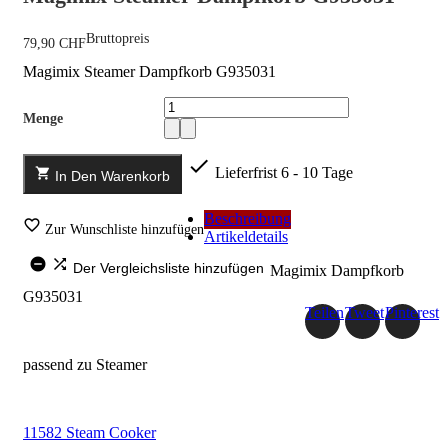
Bruttopreis
79,90 CHF
Magimix Steamer Dampfkorb G935031
Menge

Lieferfrist 6 - 10 Tage

In Den Warenkorb
Beschreibung

Zur Wunschliste hinzufügen
Artikeldetails


Der Vergleichsliste hinzufügen
Magimix Dampfkorb
G935031
Teilen
Tweet
Pinterest
.
passend zu Steamer
.
11582 Steam Cooker