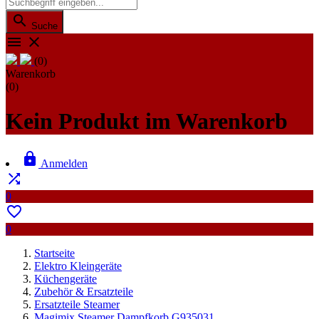

Suche


(0)
Warenkorb
(0)
Kein Produkt im Warenkorb

Anmelden

0

0
Startseite
Elektro Kleingeräte
Küchengeräte
Zubehör & Ersatzteile
Ersatzteile Steamer
Magimix Steamer Dampfkorb G935031