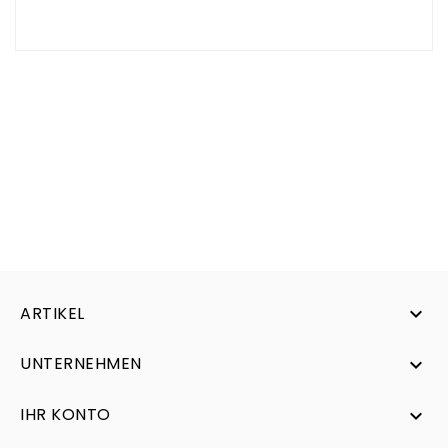
dispositivo
Saremo lieti di chiarire il prezzo e la
disponibilità del pezzo di ricambio.
ARTIKEL

UNTERNEHMEN

IHR KONTO
