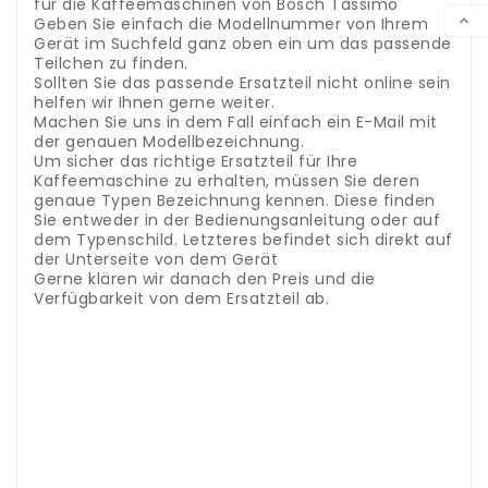
für die Kaffeemaschinen von Bosch Tassimo
VER

Geben Sie einfach die Modellnummer von Ihrem
Gerät im Suchfeld ganz oben ein um das passende
Teilchen zu finden.
Sollten Sie das passende Ersatzteil nicht online sein
helfen wir Ihnen gerne weiter.
Machen Sie uns in dem Fall einfach ein E-Mail mit
der genauen Modellbezeichnung.
Um sicher das richtige Ersatzteil für Ihre
Kaffeemaschine zu erhalten, müssen Sie deren
genaue Typen Bezeichnung kennen. Diese finden
Sie entweder in der Bedienungsanleitung oder auf
dem Typenschild. Letzteres befindet sich direkt auf
der Unterseite von dem Gerät
Gerne klären wir danach den Preis und die
Verfügbarkeit von dem Ersatzteil ab.
.
.
Panasonic accessoires et pièces détachées
tondeuse à cheveux - câble de charge
.
Dans
notre boutique, vous trouverez des accessoires et
des pièces détachées pour les tondeuses à
cheveux Panasonic.
Entrez simplement le numéro
de modèle de votre tondeuse à cheveux dans le
champ de recherche en haut pour trouver la