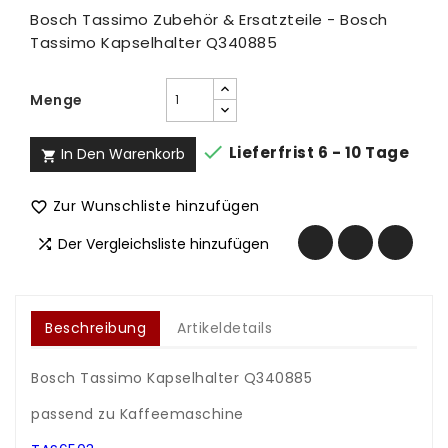
Bosch Tassimo Zubehör & Ersatzteile - Bosch
Tassimo Kapselhalter Q340885
Menge

Lieferfrist 6 - 10 Tage
In Den Warenkorb

Zur Wunschliste hinzufügen

Der Vergleichsliste hinzufügen

Beschreibung
Artikeldetails
Bosch Tassimo Kapselhalter Q340885
.
passend zu Kaffeemaschine
,