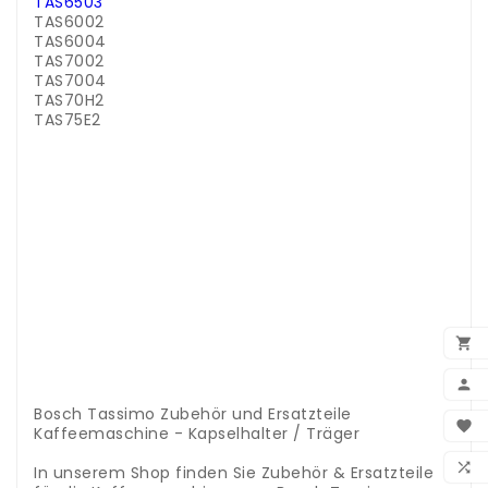
TAS6503
TAS6002
TAS6004
TAS7002
TAS7004
TAS70H2
TAS75E2
.
.
.
.
.
.
.
.
.
.

.
.

.
Bosch Tassimo Zubehör und Ersatzteile
BEN

Kaffeemaschine - Kapselhalter / Träger
.
WUN

In unserem Shop finden Sie Zubehör & Ersatzteile