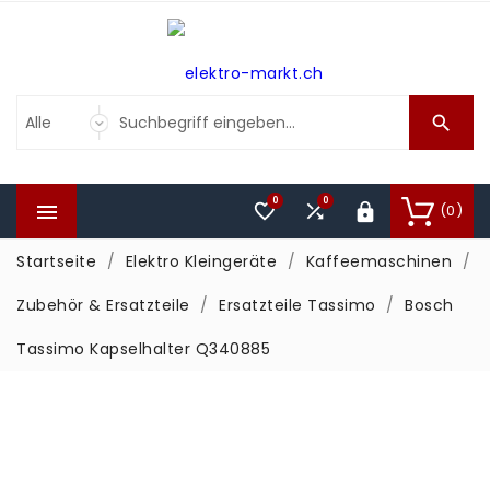

0
0



(0)

Startseite
Elektro Kleingeräte
Kaffeemaschinen
Zubehör & Ersatzteile
Ersatzteile Tassimo
Bosch
Tassimo Kapselhalter Q340885