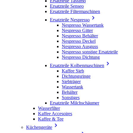
Ersatzteile Tassimo
Ersatzteile Senseo
Ersatzteile Filtermaschinen

Ersatzteile Nespresso
Nespresso Wassertank
Nespresso Gitter
Nespresso Behälter
Nespresso Deckel
Nespresso Ausguss
Nespresso sonstige Ersatzteile
Nespresso Dichtung

Ersatzteile Kolbenmaschinen
Kaffee Sieb
Dichtungsringe
Siebträger
Wassertank
Behälter
Sonstiges
Ersatzteile Milchschäumer
Wasserfilter
Kaffee Accesoires
Kaffee & Tee

Küchengeräte