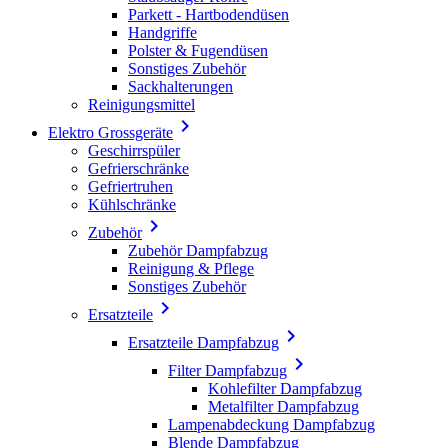
Parkett - Hartbodendüsen
Handgriffe
Polster & Fugendüsen
Sonstiges Zubehör
Sackhalterungen
Reinigungsmittel

Elektro Grossgeräte
Geschirrspüler
Gefrierschränke
Gefriertruhen
Kühlschränke

Zubehör
Zubehör Dampfabzug
Reinigung & Pflege
Sonstiges Zubehör

Ersatzteile

Ersatzteile Dampfabzug

Filter Dampfabzug
Kohlefilter Dampfabzug
Metalfilter Dampfabzug
Lampenabdeckung Dampfabzug
Blende Dampfabzug