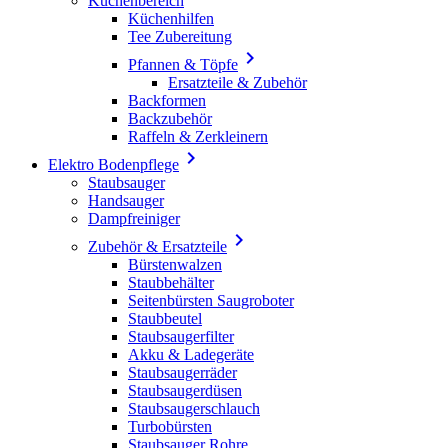
Küchenbereich
Küchenhilfen
Tee Zubereitung

Pfannen & Töpfe
Ersatzteile & Zubehör
Backformen
Backzubehör
Raffeln & Zerkleinern

Elektro Bodenpflege
Staubsauger
Handsauger
Dampfreiniger

Zubehör & Ersatzteile
Bürstenwalzen
Staubbehälter
Seitenbürsten Saugroboter
Staubbeutel
Staubsaugerfilter
Akku & Ladegeräte
Staubsaugerräder
Staubsaugerdüsen
Staubsaugerschlauch
Turbobürsten
Staubsauger Rohre