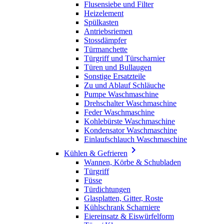
Flusensiebe und Filter
Heizelement
Spülkasten
Antriebsriemen
Stossdämpfer
Türmanchette
Türgriff und Türscharnier
Türen und Bullaugen
Sonstige Ersatzteile
Zu und Ablauf Schläuche
Pumpe Waschmaschine
Drehschalter Waschmaschine
Feder Waschmaschine
Kohlebürste Waschmaschine
Kondensator Waschmaschine
Einlaufschlauch Waschmaschine

Kühlen & Gefrieren
Wannen, Körbe & Schubladen
Türgriff
Füsse
Türdichtungen
Glasplatten, Gitter, Roste
Kühlschrank Scharniere
Eiereinsatz & Eiswürfelform