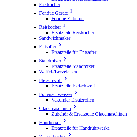
Eierkocher

Fondue Geräte
Fondue Zubehör

Reiskocher
Ersatzteile Reiskocher
Sandwichmaker

Entsafter
Ersatzteile für Entsafter

Standmixer
Ersatzteile Standmixer
Waffel-/Brezeleisen

Fleischwolf
Ersatzteile Fleischwolf

Folienschweisser
Vakumier Ersatzrollen

Glacemaschinen
Zubehör & Ersatzteile Glacemaschinen

Handmixer
Ersatzteile für Handrührwerke

Wasserkocher