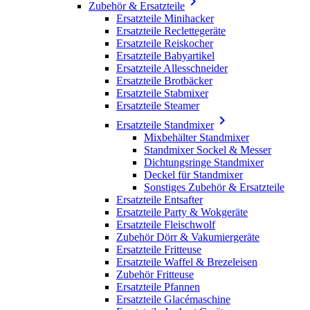

Zubehör & Ersatzteile
Ersatzteile Minihacker
Ersatzteile Reclettegeräte
Ersatzteile Reiskocher
Ersatzteile Babyartikel
Ersatzteile Allesschneider
Ersatzteile Brotbäcker
Ersatzteile Stabmixer
Ersatzteile Steamer

Ersatzteile Standmixer
Mixbehälter Standmixer
Standmixer Sockel & Messer
Dichtungsringe Standmixer
Deckel für Standmixer
Sonstiges Zubehör & Ersatzteile
Ersatzteile Entsafter
Ersatzteile Party & Wokgeräte
Ersatzteile Fleischwolf
Zubehör Dörr & Vakumiergeräte
Ersatzteile Fritteuse
Ersatzteile Waffel & Brezeleisen
Zubehör Fritteuse
Ersatzteile Pfannen
Ersatzteile Glacémaschine