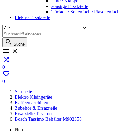
Türe / Klappe
sonstige Ersatzteile
Türfach / Seitenfach / Flaschenfach
Elektro-Ersatzteile

Suche



0

0
Startseite
Elektro Kleingeräte
Kaffeemaschinen
Zubehör & Ersatzteile
Ersatzteile Tassimo
Bosch Tassimo Behälter M902358
Neu