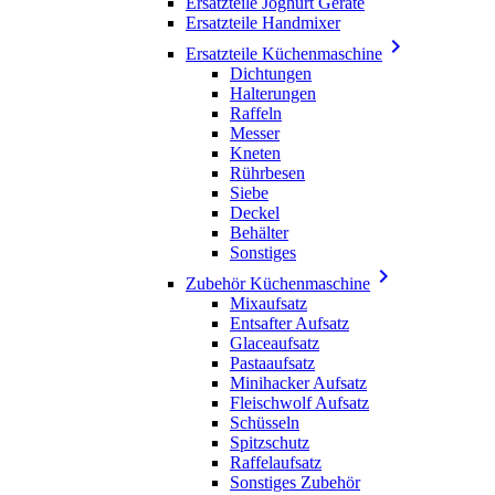
Ersatzteile Joghurt Geräte
Ersatzteile Handmixer

Ersatzteile Küchenmaschine
Dichtungen
Halterungen
Raffeln
Messer
Kneten
Rührbesen
Siebe
Deckel
Behälter
Sonstiges

Zubehör Küchenmaschine
Mixaufsatz
Entsafter Aufsatz
Glaceaufsatz
Pastaaufsatz
Minihacker Aufsatz
Fleischwolf Aufsatz
Schüsseln
Spitzschutz
Raffelaufsatz
Sonstiges Zubehör