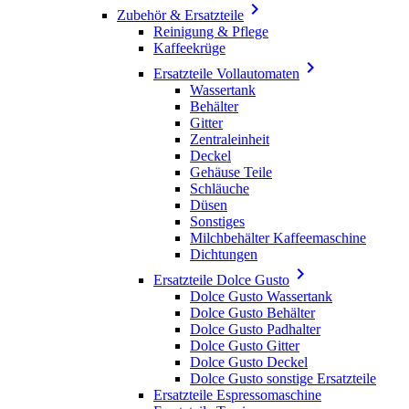

Zubehör & Ersatzteile
Reinigung & Pflege
Kaffeekrüge

Ersatzteile Vollautomaten
Wassertank
Behälter
Gitter
Zentraleinheit
Deckel
Gehäuse Teile
Schläuche
Düsen
Sonstiges
Milchbehälter Kaffeemaschine
Dichtungen

Ersatzteile Dolce Gusto
Dolce Gusto Wassertank
Dolce Gusto Behälter
Dolce Gusto Padhalter
Dolce Gusto Gitter
Dolce Gusto Deckel
Dolce Gusto sonstige Ersatzteile
Ersatzteile Espressomaschine