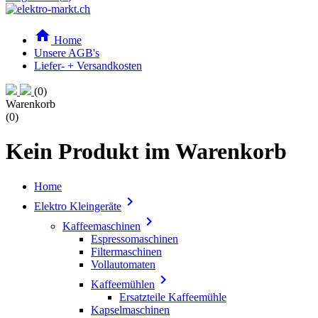

Home
Unsere AGB's
Liefer- + Versandkosten
(0)
Warenkorb
(0)
Kein Produkt im Warenkorb
Home

Elektro Kleingeräte

Kaffeemaschinen
Espressomaschinen
Filtermaschinen
Vollautomaten

Kaffeemühlen
Ersatzteile Kaffeemühle
Kapselmaschinen