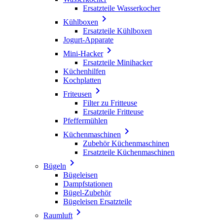
Ersatzteile Wasserkocher

Kühlboxen
Ersatzteile Kühlboxen
Jogurt-Apparate

Mini-Hacker
Ersatzteile Minihacker
Küchenhilfen
Kochplatten

Friteusen
Filter zu Fritteuse
Ersatzteile Fritteuse
Pfeffermühlen

Küchenmaschinen
Zubehör Küchenmaschinen
Ersatzteile Küchenmaschinen

Bügeln
Bügeleisen
Dampfstationen
Bügel-Zubehör
Bügeleisen Ersatzteile

Raumluft