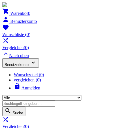

Warenkorb

Benuzterkonto

Wunschliste
(
0
)

Vergleichen(
0
)

Nach oben

Benutzerkonto
Wunschzettel
(
0
)
vergleichen (
0
)

Anmelden

Suche

Vergleichen(
0
)