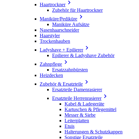

Haartrockner
Zubehör für Haartrockner

Maniküre/Pediküre
Maniküre Aufsätze
Nasenhaarschneider
Haarstyler
Trockenhauben

Ladyshave + Epilierer
Epilierer & Ladyshave Zubehör

Zahnpflege
Ersatzzahnbürsten
Heizdecken

Zubehör & Ersatzteile
Ersatzteile Damenrasierer

Ersatzteile Herrenrasierer
Kabel & Ladegeräte
Kartuschen & Pflegemittel
Messer & Siebe
Leiterplatten
Etuis
Halterungen & Schutzkappen
Sonstige Ersatzteile