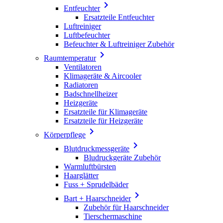

Entfeuchter
Ersatzteile Entfeuchter
Luftreiniger
Luftbefeuchter
Befeuchter & Luftreiniger Zubehör

Raumtemperatur
Ventilatoren
Klimageräte & Aircooler
Radiatoren
Badschnellheizer
Heizgeräte
Ersatzteile für Klimageräte
Ersatzteile für Heizgeräte

Körperpflege

Blutdruckmessgeräte
Bludruckgeräte Zubehör
Warmluftbürsten
Haarglätter
Fuss + Sprudelbäder

Bart + Haarschneider
Zubehör für Haarschneider
Tierschermaschine