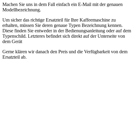
Machen Sie uns in dem Fall einfach ein E-Mail mit der genauen
Modellbezeichnung.
Um sicher das richtige Ersatzteil für Ihre Kaffeemaschine zu
erhalten, müssen Sie deren genaue Typen Bezeichnung kennen.
Diese finden Sie entweder in der Bedienungsanleitung oder auf dem
Typenschild. Letzteres befindet sich direkt auf der Unterseite von
dem Gerät
Gerne klären wir danach den Preis und die Verfügbarkeit von dem
Ersatzteil ab.
.
.
Panasonic accessoires et pièces détachées tondeuse à cheveux -
câble de charge
.
Dans notre boutique, vous trouverez des
accessoires et des pièces détachées pour les tondeuses à cheveux
Panasonic.
Entrez simplement le numéro de modèle de votre
tondeuse à cheveux dans le champ de recherche en haut pour
trouver la bonne pièce.
Si vous ne trouvez pas la bonne pièce de
rechange en ligne, nous serons heureux de vous aider.
Dans ce cas,
envoyez-nous simplement un email avec le nom exact du modèle.
Afin d'être sûr d'obtenir la bonne pièce de rechange pour votre