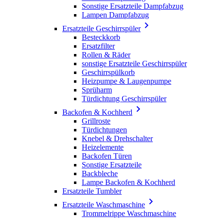
Sonstige Ersatzteile Dampfabzug
Lampen Dampfabzug

Ersatzteile Geschirrspüler
Besteckkorb
Ersatzfilter
Rollen & Räder
sonstige Ersatzteile Geschirrspüler
Geschirrspülkorb
Heizpumpe & Laugenpumpe
Sprüharm
Türdichtung Geschirrspüler

Backofen & Kochherd
Grillroste
Türdichtungen
Knebel & Drehschalter
Heizelemente
Backofen Türen
Sonstige Ersatzteile
Backbleche
Lampe Backofen & Kochherd
Ersatzteile Tumbler

Ersatzteile Waschmaschine
Trommelrippe Waschmaschine