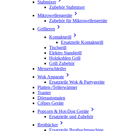
Stabmixer
Zubehör Stabmixer

Mikrowellengeräte
Zubehör für Mikrowellengeräte

Grillieren

Kontaktgrill
Ersatzteile Kontaktgrill
Tischgrill
Elektro Standgrill
Holzkohlen Grill
Grill Zubehör
Messerschleifer

Wok Apparate
Ersatzteile Wok & Partygeräte
Platten-/Tellerwärmer
Toaster
Dörrautomaten
Crêpes Geräte

Popcorn & Hot-Dog Geräte
Ersatzteile und Zubehör

Brotbäcker
Ersatzteile Brotbachmaschine