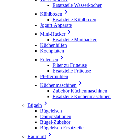
Ersatzteile Wasserkocher

Kühlboxen
Ersatzteile Kühlboxen
Jogurt-Apparate

Mini-Hacker
Ersatzteile Minihacker
Küchenhilfen
Kochplatten

Friteusen
Filter zu Fritteuse
Ersatzteile Fritteuse
Pfeffermühlen

Küchenmaschinen
Zubehör Küchenmaschinen
Ersatzteile Küchenmaschinen

Bügeln
Bügeleisen
Dampfstationen
Bügel-Zubehör
Bügeleisen Ersatzteile

Raumluft