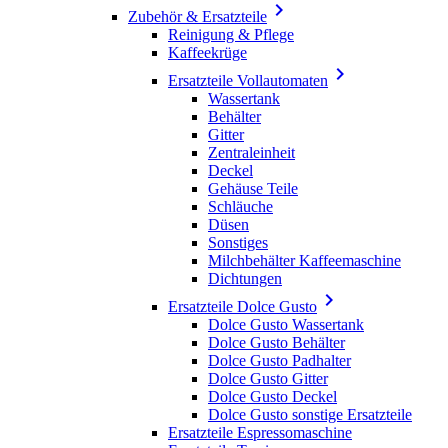

Zubehör & Ersatzteile
Reinigung & Pflege
Kaffeekrüge

Ersatzteile Vollautomaten
Wassertank
Behälter
Gitter
Zentraleinheit
Deckel
Gehäuse Teile
Schläuche
Düsen
Sonstiges
Milchbehälter Kaffeemaschine
Dichtungen

Ersatzteile Dolce Gusto
Dolce Gusto Wassertank
Dolce Gusto Behälter
Dolce Gusto Padhalter
Dolce Gusto Gitter
Dolce Gusto Deckel
Dolce Gusto sonstige Ersatzteile
Ersatzteile Espressomaschine