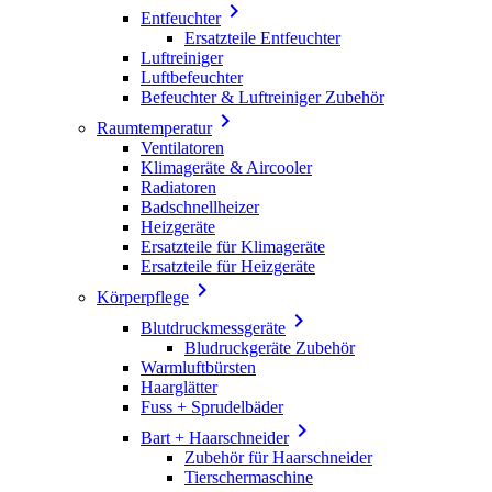

Entfeuchter
Ersatzteile Entfeuchter
Luftreiniger
Luftbefeuchter
Befeuchter & Luftreiniger Zubehör

Raumtemperatur
Ventilatoren
Klimageräte & Aircooler
Radiatoren
Badschnellheizer
Heizgeräte
Ersatzteile für Klimageräte
Ersatzteile für Heizgeräte

Körperpflege

Blutdruckmessgeräte
Bludruckgeräte Zubehör
Warmluftbürsten
Haarglätter
Fuss + Sprudelbäder

Bart + Haarschneider
Zubehör für Haarschneider
Tierschermaschine