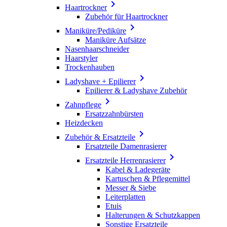

Haartrockner
Zubehör für Haartrockner

Maniküre/Pediküre
Maniküre Aufsätze
Nasenhaarschneider
Haarstyler
Trockenhauben

Ladyshave + Epilierer
Epilierer & Ladyshave Zubehör

Zahnpflege
Ersatzzahnbürsten
Heizdecken

Zubehör & Ersatzteile
Ersatzteile Damenrasierer

Ersatzteile Herrenrasierer
Kabel & Ladegeräte
Kartuschen & Pflegemittel
Messer & Siebe
Leiterplatten
Etuis
Halterungen & Schutzkappen
Sonstige Ersatzteile