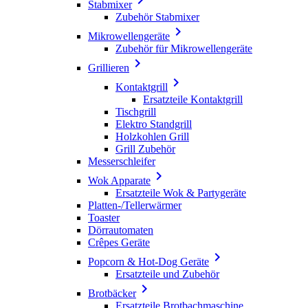
Stabmixer
Zubehör Stabmixer

Mikrowellengeräte
Zubehör für Mikrowellengeräte

Grillieren

Kontaktgrill
Ersatzteile Kontaktgrill
Tischgrill
Elektro Standgrill
Holzkohlen Grill
Grill Zubehör
Messerschleifer

Wok Apparate
Ersatzteile Wok & Partygeräte
Platten-/Tellerwärmer
Toaster
Dörrautomaten
Crêpes Geräte

Popcorn & Hot-Dog Geräte
Ersatzteile und Zubehör

Brotbäcker
Ersatzteile Brotbachmaschine