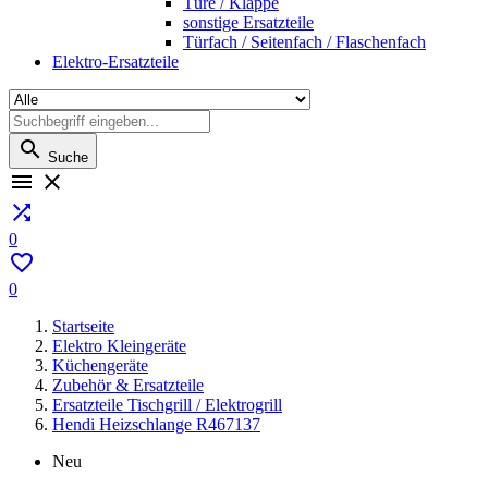
Türe / Klappe
sonstige Ersatzteile
Türfach / Seitenfach / Flaschenfach
Elektro-Ersatzteile

Suche



0

0
Startseite
Elektro Kleingeräte
Küchengeräte
Zubehör & Ersatzteile
Ersatzteile Tischgrill / Elektrogrill
Hendi Heizschlange R467137
Neu