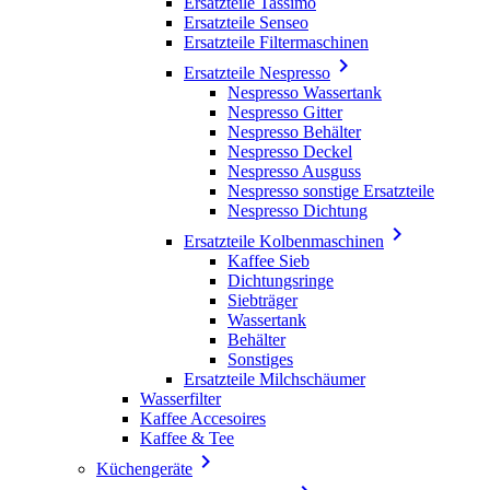
Ersatzteile Tassimo
Ersatzteile Senseo
Ersatzteile Filtermaschinen

Ersatzteile Nespresso
Nespresso Wassertank
Nespresso Gitter
Nespresso Behälter
Nespresso Deckel
Nespresso Ausguss
Nespresso sonstige Ersatzteile
Nespresso Dichtung

Ersatzteile Kolbenmaschinen
Kaffee Sieb
Dichtungsringe
Siebträger
Wassertank
Behälter
Sonstiges
Ersatzteile Milchschäumer
Wasserfilter
Kaffee Accesoires
Kaffee & Tee

Küchengeräte