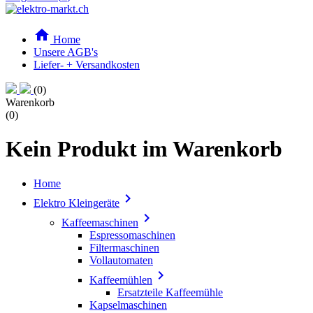

Home
Unsere AGB's
Liefer- + Versandkosten
(0)
Warenkorb
(0)
Kein Produkt im Warenkorb
Home

Elektro Kleingeräte

Kaffeemaschinen
Espressomaschinen
Filtermaschinen
Vollautomaten

Kaffeemühlen
Ersatzteile Kaffeemühle
Kapselmaschinen