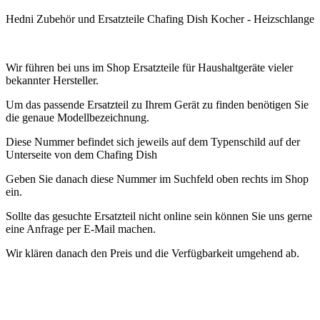
Hedni Zubehör und Ersatzteile Chafing Dish Kocher - Heizschlange
.
Wir führen bei uns im Shop Ersatzteile für Haushaltgeräte vieler
bekannter Hersteller.
Um das passende Ersatzteil zu Ihrem Gerät zu finden benötigen Sie
die genaue Modellbezeichnung.
Diese Nummer befindet sich jeweils auf dem Typenschild auf der
Unterseite von dem Chafing Dish
Geben Sie danach diese Nummer im Suchfeld oben rechts im Shop
ein.
Sollte das gesuchte Ersatzteil nicht online sein können Sie uns gerne
eine Anfrage per E-Mail machen.
Wir klären danach den Preis und die Verfügbarkeit umgehend ab.
Accessoires et pièces détachées Krups pour machines Dolce Gusto.
.
Dans notre magasin, nous stockons des pièces de rechange pour
machines à café de nombreux fabricants renommés.
Afin de trouver
la pièce de rechange adaptée à votre appareil, vous avez besoin du