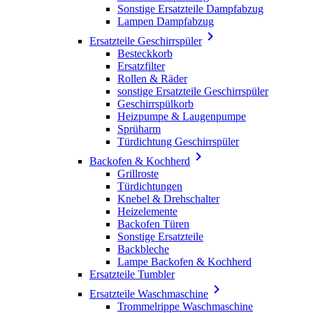
Sonstige Ersatzteile Dampfabzug
Lampen Dampfabzug

Ersatzteile Geschirrspüler
Besteckkorb
Ersatzfilter
Rollen & Räder
sonstige Ersatzteile Geschirrspüler
Geschirrspülkorb
Heizpumpe & Laugenpumpe
Sprüharm
Türdichtung Geschirrspüler

Backofen & Kochherd
Grillroste
Türdichtungen
Knebel & Drehschalter
Heizelemente
Backofen Türen
Sonstige Ersatzteile
Backbleche
Lampe Backofen & Kochherd
Ersatzteile Tumbler

Ersatzteile Waschmaschine
Trommelrippe Waschmaschine