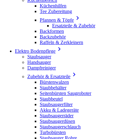
Küchenbereich
Küchenhilfen
Tee Zubereitung

Pfannen & Töpfe
Ersatzteile & Zubehör
Backformen
Backzubehör
Raffeln & Zerkleinern

Elektro Bodenpflege
Staubsauger
Handsauger
Dampfreiniger

Zubehör & Ersatzteile
Bürstenwalzen
Staubbehälter
Seitenbürsten Saugroboter
Staubbeutel
Staubsaugerfilter
Akku & Ladegeräte
Staubsaugerräder
Staubsaugerdüsen
Staubsaugerschlauch
Turbobürsten
Staubsauger Rohre