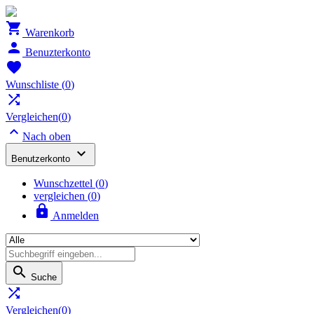

Warenkorb

Benuzterkonto

Wunschliste
(
0
)

Vergleichen(
0
)

Nach oben

Benutzerkonto
Wunschzettel
(
0
)
vergleichen (
0
)

Anmelden

Suche

Vergleichen(
0
)