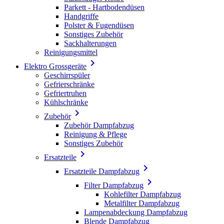
Parkett - Hartbodendüsen
Handgriffe
Polster & Fugendüsen
Sonstiges Zubehör
Sackhalterungen
Reinigungsmittel

Elektro Grossgeräte
Geschirrspüler
Gefrierschränke
Gefriertruhen
Kühlschränke

Zubehör
Zubehör Dampfabzug
Reinigung & Pflege
Sonstiges Zubehör

Ersatzteile

Ersatzteile Dampfabzug

Filter Dampfabzug
Kohlefilter Dampfabzug
Metalfilter Dampfabzug
Lampenabdeckung Dampfabzug
Blende Dampfabzug