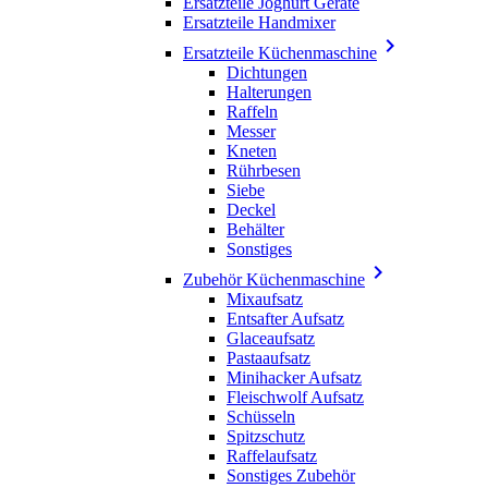
Ersatzteile Joghurt Geräte
Ersatzteile Handmixer

Ersatzteile Küchenmaschine
Dichtungen
Halterungen
Raffeln
Messer
Kneten
Rührbesen
Siebe
Deckel
Behälter
Sonstiges

Zubehör Küchenmaschine
Mixaufsatz
Entsafter Aufsatz
Glaceaufsatz
Pastaaufsatz
Minihacker Aufsatz
Fleischwolf Aufsatz
Schüsseln
Spitzschutz
Raffelaufsatz
Sonstiges Zubehör