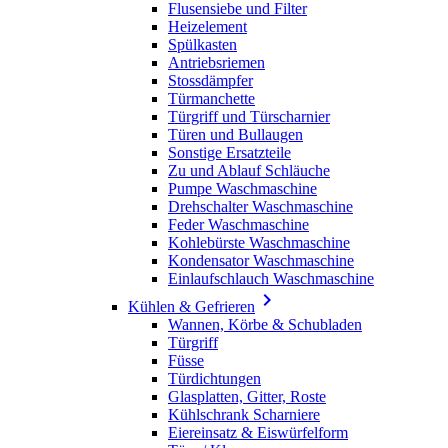
Flusensiebe und Filter
Heizelement
Spülkasten
Antriebsriemen
Stossdämpfer
Türmanchette
Türgriff und Türscharnier
Türen und Bullaugen
Sonstige Ersatzteile
Zu und Ablauf Schläuche
Pumpe Waschmaschine
Drehschalter Waschmaschine
Feder Waschmaschine
Kohlebürste Waschmaschine
Kondensator Waschmaschine
Einlaufschlauch Waschmaschine

Kühlen & Gefrieren
Wannen, Körbe & Schubladen
Türgriff
Füsse
Türdichtungen
Glasplatten, Gitter, Roste
Kühlschrank Scharniere
Eiereinsatz & Eiswürfelform