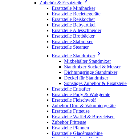

Zubehör & Ersatzteile
Ersatzteile Minihacker
Ersatzteile Reclettegeräte
Ersatzteile Reiskocher
Ersatzteile Babyartikel
Ersatzteile Allesschneider
Ersatzteile Brotbäcker
Ersatzteile Stabmixer
Ersatzteile Steamer

Ersatzteile Standmixer
Mixbehälter Standmixer
Standmixer Sockel & Messer
Dichtungsringe Standmixer
Deckel für Standmixer
Sonstiges Zubehör & Ersatzteile
Ersatzteile Entsafter
Ersatzteile Party & Wokgeräte
Ersatzteile Fleischwolf
Zubehör Dörr & Vakumiergeräte
Ersatzteile Fritteuse
Ersatzteile Waffel & Brezeleisen
Zubehör Fritteuse
Ersatzteile Pfannen
Ersatzteile Glacémaschine