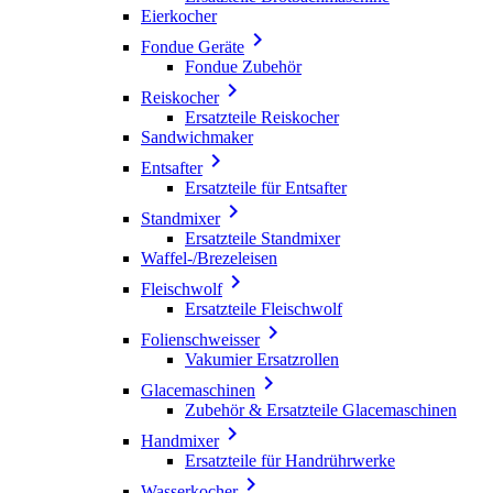
Eierkocher

Fondue Geräte
Fondue Zubehör

Reiskocher
Ersatzteile Reiskocher
Sandwichmaker

Entsafter
Ersatzteile für Entsafter

Standmixer
Ersatzteile Standmixer
Waffel-/Brezeleisen

Fleischwolf
Ersatzteile Fleischwolf

Folienschweisser
Vakumier Ersatzrollen

Glacemaschinen
Zubehör & Ersatzteile Glacemaschinen

Handmixer
Ersatzteile für Handrührwerke

Wasserkocher