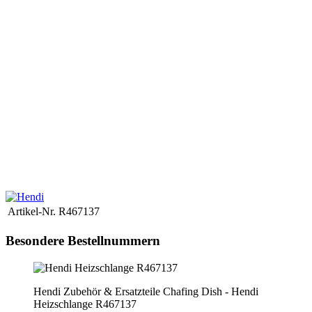
nom exact du modèle.
Ce numéro se trouve sur la plaque
signalétique au bas de la machine à café
Saisissez ensuite ce numéro
dans le champ de recherche en haut à droite de la boutique.
Si la
pièce détachée que vous recherchez n'est pas en ligne, n'hésitez pas
à nous adresser une demande par email.
Nous clarifierons alors
immédiatement le prix et la disponibilité.
Accessori e ricambi Krups per macchine Dolce Gusto.
.
Nel nostro
negozio abbiamo pezzi di ricambio per macchine da caffè di molti
rinomati produttori.
Per trovare il pezzo di ricambio giusto per il tuo
dispositivo, hai bisogno del nome esatto del modello.
Questo
numero si trova sulla targhetta sul fondo della macchina da caffè
Inserisci quindi questo numero nel campo di ricerca in alto a destra
del negozio.
Se il pezzo di ricambio che stai cercando non è online,
non esitare a inviarci una richiesta tramite e-mail.
Successivamente
chiariremo immediatamente il prezzo e la disponibilità.
Artikel-Nr.
R467137
Besondere Bestellnummern
Hendi Zubehör & Ersatzteile Chafing Dish - Hendi
Heizschlange R467137