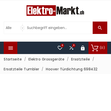

0
0



(0)

Startseite
Elektro Grossgeräte
Ersatzteile
Ersatzteile Tumbler
Hoover Türdichtung 698432