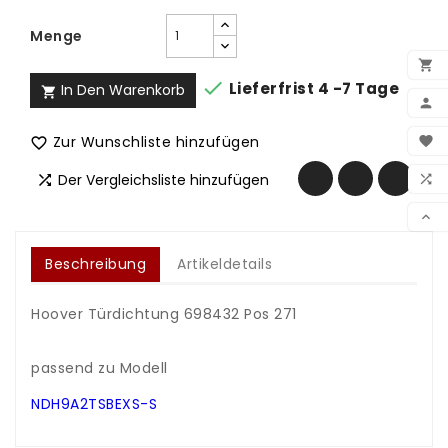
Menge


Lieferfrist 4 -7 Tage
In Den Warenkorb


BEN
Zur Wunschliste hinzufügen


WUN
Der Vergleichsliste hinzufügen


VER

Beschreibung
Artikeldetails
Hoover Türdichtung 698432 Pos 271
.
.
passend zu Modell
.
NDH9A2TSBEXS-S
.