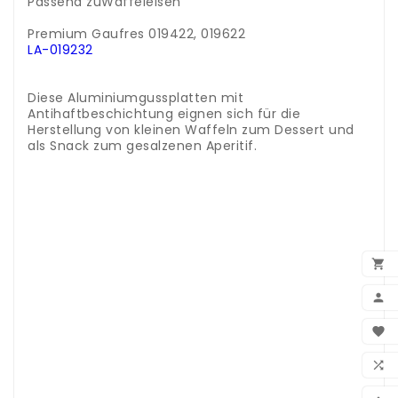
Passend zuWaffeleisen
Premium Gaufres 019422, 019622
LA-019232
.
.
Diese Aluminiumgussplatten mit
Antihaftbeschichtung eignen sich für die
Herstellung von kleinen Waffeln zum Dessert und
als Snack zum gesalzenen Aperitif.
.
.
.
.
.
.
.

.
.

.
.
BEN

.
.
WUN

.
.
VER