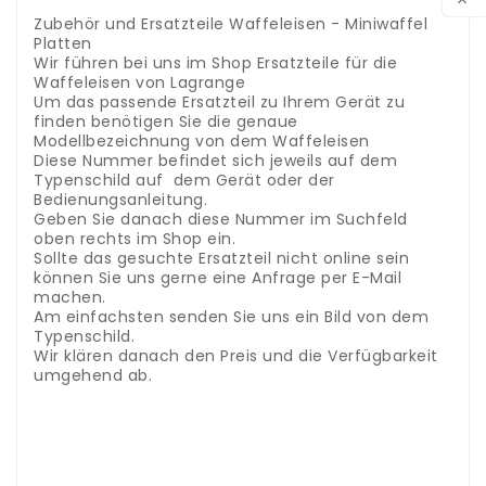

.
Zubehör und Ersatzteile Waffeleisen - Miniwaffel
Platten
Wir führen bei uns im Shop Ersatzteile für die
Waffeleisen von Lagrange
Um das passende Ersatzteil zu Ihrem Gerät zu
finden benötigen Sie die genaue
Modellbezeichnung von dem Waffeleisen
Diese Nummer befindet sich jeweils auf dem
Typenschild auf dem Gerät oder der
Bedienungsanleitung.
Geben Sie danach diese Nummer im Suchfeld
oben rechts im Shop ein.
Sollte das gesuchte Ersatzteil nicht online sein
können Sie uns gerne eine Anfrage per E-Mail
machen.
Am einfachsten senden Sie uns ein Bild von dem
Typenschild.
Wir klären danach den Preis und die Verfügbarkeit
umgehend ab.
Accessori e ricambi cuociriso -
contenitore/pentola per riso
Abbiamo pezzi di
ricambio per il cuociriso Domo nel nostro negozio
Per trovare il pezzo di ricambio giusto per il tuo
dispositivo, hai bisogno dell'esatta designazione del