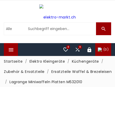

0
0



(0)

Startseite
Elektro Kleingeräte
Küchengeräte
Zubehör & Ersatzteile
Ersatzteile Waffel & Brezeleisen
Lagrange Miniwaffeln Platten M532010