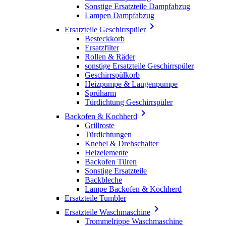
Sonstige Ersatzteile Dampfabzug
Lampen Dampfabzug

Ersatzteile Geschirrspüler
Besteckkorb
Ersatzfilter
Rollen & Räder
sonstige Ersatzteile Geschirrspüler
Geschirrspülkorb
Heizpumpe & Laugenpumpe
Sprüharm
Türdichtung Geschirrspüler

Backofen & Kochherd
Grillroste
Türdichtungen
Knebel & Drehschalter
Heizelemente
Backofen Türen
Sonstige Ersatzteile
Backbleche
Lampe Backofen & Kochherd
Ersatzteile Tumbler

Ersatzteile Waschmaschine
Trommelrippe Waschmaschine