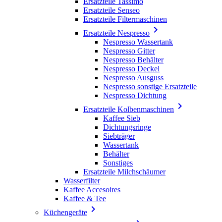
Ersatzteile Tassimo
Ersatzteile Senseo
Ersatzteile Filtermaschinen

Ersatzteile Nespresso
Nespresso Wassertank
Nespresso Gitter
Nespresso Behälter
Nespresso Deckel
Nespresso Ausguss
Nespresso sonstige Ersatzteile
Nespresso Dichtung

Ersatzteile Kolbenmaschinen
Kaffee Sieb
Dichtungsringe
Siebträger
Wassertank
Behälter
Sonstiges
Ersatzteile Milchschäumer
Wasserfilter
Kaffee Accesoires
Kaffee & Tee

Küchengeräte