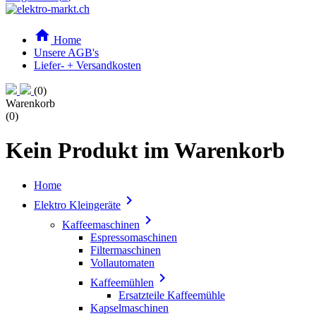

Home
Unsere AGB's
Liefer- + Versandkosten
(0)
Warenkorb
(0)
Kein Produkt im Warenkorb
Home

Elektro Kleingeräte

Kaffeemaschinen
Espressomaschinen
Filtermaschinen
Vollautomaten

Kaffeemühlen
Ersatzteile Kaffeemühle
Kapselmaschinen