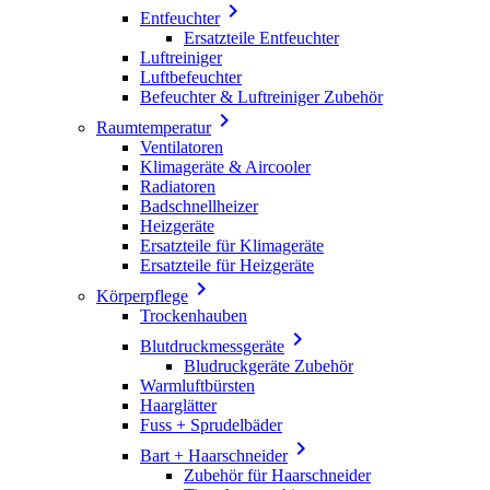

Entfeuchter
Ersatzteile Entfeuchter
Luftreiniger
Luftbefeuchter
Befeuchter & Luftreiniger Zubehör

Raumtemperatur
Ventilatoren
Klimageräte & Aircooler
Radiatoren
Badschnellheizer
Heizgeräte
Ersatzteile für Klimageräte
Ersatzteile für Heizgeräte

Körperpflege
Trockenhauben

Blutdruckmessgeräte
Bludruckgeräte Zubehör
Warmluftbürsten
Haarglätter
Fuss + Sprudelbäder

Bart + Haarschneider
Zubehör für Haarschneider