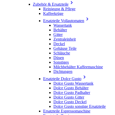

Zubehör & Ersatzteile
Reinigung & Pflege
Kaffeekrüge

Ersatzteile Vollautomaten
Wassertank
Behälter
Gitter
Zentraleinheit
Deckel
Gehäuse Teile
Schläuche
Düsen
Sonstiges
Milchbehälter Kaffeemaschine
Dichtungen

Ersatzteile Dolce Gusto
Dolce Gusto Wassertank
Dolce Gusto Behälter
Dolce Gusto Padhalter
Dolce Gusto Gitter
Dolce Gusto Deckel
Dolce Gusto sonstige Ersatzteile
Ersatzteile Espressomaschine