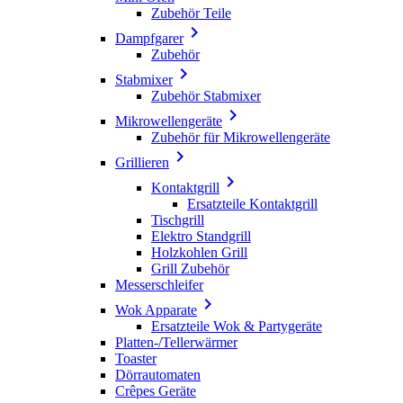
Zubehör Teile

Dampfgarer
Zubehör

Stabmixer
Zubehör Stabmixer

Mikrowellengeräte
Zubehör für Mikrowellengeräte

Grillieren

Kontaktgrill
Ersatzteile Kontaktgrill
Tischgrill
Elektro Standgrill
Holzkohlen Grill
Grill Zubehör
Messerschleifer

Wok Apparate
Ersatzteile Wok & Partygeräte
Platten-/Tellerwärmer
Toaster
Dörrautomaten
Crêpes Geräte