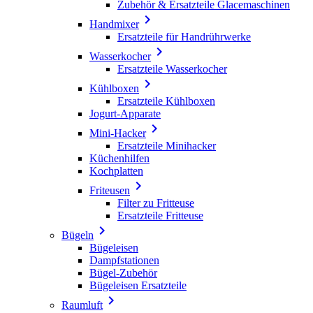
Zubehör & Ersatzteile Glacemaschinen

Handmixer
Ersatzteile für Handrührwerke

Wasserkocher
Ersatzteile Wasserkocher

Kühlboxen
Ersatzteile Kühlboxen
Jogurt-Apparate

Mini-Hacker
Ersatzteile Minihacker
Küchenhilfen
Kochplatten

Friteusen
Filter zu Fritteuse
Ersatzteile Fritteuse

Bügeln
Bügeleisen
Dampfstationen
Bügel-Zubehör
Bügeleisen Ersatzteile

Raumluft