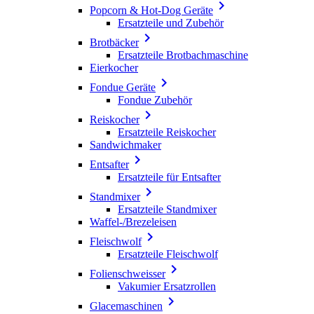

Popcorn & Hot-Dog Geräte
Ersatzteile und Zubehör

Brotbäcker
Ersatzteile Brotbachmaschine
Eierkocher

Fondue Geräte
Fondue Zubehör

Reiskocher
Ersatzteile Reiskocher
Sandwichmaker

Entsafter
Ersatzteile für Entsafter

Standmixer
Ersatzteile Standmixer
Waffel-/Brezeleisen

Fleischwolf
Ersatzteile Fleischwolf

Folienschweisser
Vakumier Ersatzrollen

Glacemaschinen