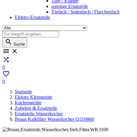
Türe / Klappe
sonstige Ersatzteile
Türfach / Seitenfach / Flaschenfach
Elektro-Ersatzteile

Suche



0

0
Startseite
Elektro Kleingeräte
Küchengeräte
Zubehör & Ersatzteile
Ersatzteile Wasserkocher
Braun Kalkfilter Wasserkocher Q210868