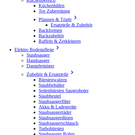
Küchenbereich
Küchenhilfen
Tee Zubereitung

Pfannen & Töpfe
Ersatzteile & Zubehör
Backformen
Backzubehör
Raffeln & Zerkleinern

Elektro Bodenpflege
Staubsauger
Handsauger
Dampfreiniger

Zubehör & Ersatzteile
Bürstenwalzen
Staubbehälter
Seitenbürsten Saugroboter
Staubbeutel
Staubsaugerfilter
Akku & Ladegeräte
Staubsaugerräder
Staubsaugerdüsen
Staubsaugerschlauch
Turbobürsten
Staubsauger Rohre