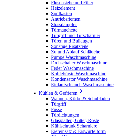
Flusensiebe und Filter
Heizelement
Spülkasten
Antriebsriemen
Stossdämpfer
Türmanchette
Türgriff und Türscharnier
Türen und Bullaugen
Sonstige Ersatzteile
Zu und Ablauf Schläuche
Pumpe Waschmaschine
Drehschalter Waschmaschine
Feder Waschmaschine
Kohlebürste Waschmaschine
Kondensator Waschmaschine
Einlaufschlauch Waschmaschine

Kühlen & Gefrieren
Wannen, Körbe & Schubladen
Türgriff
Füsse
Türdichtungen
Glasplatten, Gitter, Roste
Kühlschrank Scharniere
Eiereinsatz & Eiswürfelform