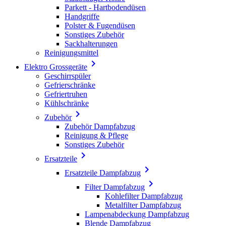
Parkett - Hartbodendüsen
Handgriffe
Polster & Fugendüsen
Sonstiges Zubehör
Sackhalterungen
Reinigungsmittel

Elektro Grossgeräte
Geschirrspüler
Gefrierschränke
Gefriertruhen
Kühlschränke

Zubehör
Zubehör Dampfabzug
Reinigung & Pflege
Sonstiges Zubehör

Ersatzteile

Ersatzteile Dampfabzug

Filter Dampfabzug
Kohlefilter Dampfabzug
Metalfilter Dampfabzug
Lampenabdeckung Dampfabzug
Blende Dampfabzug