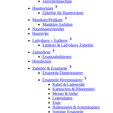
Tierschermaschine

Haartrockner
Zubehör für Haartrockner

Maniküre/Pediküre
Maniküre Aufsätze
Nasenhaarschneider
Haarstyler

Ladyshave + Epilierer
Epilierer & Ladyshave Zubehör

Zahnpflege
Ersatzzahnbürsten
Heizdecken

Zubehör & Ersatzteile
Ersatzteile Damenrasierer

Ersatzteile Herrenrasierer
Kabel & Ladegeräte
Kartuschen & Pflegemittel
Messer & Siebe
Leiterplatten
Etuis
Halterungen & Schutzkappen
Sonstige Ersatzteile