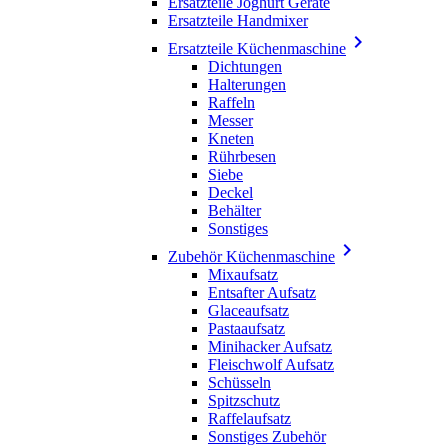
Ersatzteile Joghurt Geräte
Ersatzteile Handmixer

Ersatzteile Küchenmaschine
Dichtungen
Halterungen
Raffeln
Messer
Kneten
Rührbesen
Siebe
Deckel
Behälter
Sonstiges

Zubehör Küchenmaschine
Mixaufsatz
Entsafter Aufsatz
Glaceaufsatz
Pastaaufsatz
Minihacker Aufsatz
Fleischwolf Aufsatz
Schüsseln
Spitzschutz
Raffelaufsatz
Sonstiges Zubehör