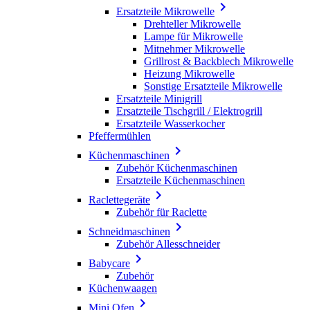

Ersatzteile Mikrowelle
Drehteller Mikrowelle
Lampe für Mikrowelle
Mitnehmer Mikrowelle
Grillrost & Backblech Mikrowelle
Heizung Mikrowelle
Sonstige Ersatzteile Mikrowelle
Ersatzteile Minigrill
Ersatzteile Tischgrill / Elektrogrill
Ersatzteile Wasserkocher
Pfeffermühlen

Küchenmaschinen
Zubehör Küchenmaschinen
Ersatzteile Küchenmaschinen

Raclettegeräte
Zubehör für Raclette

Schneidmaschinen
Zubehör Allesschneider

Babycare
Zubehör
Küchenwaagen

Mini Ofen