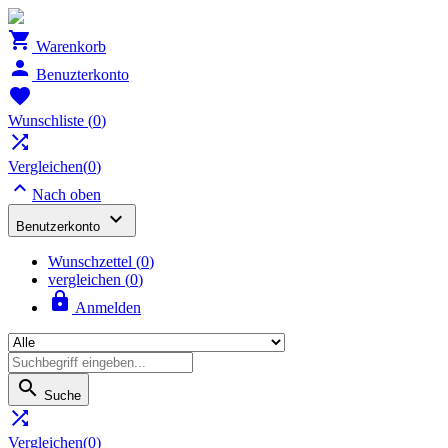

Warenkorb

Benuzterkonto

Wunschliste
(
0
)

Vergleichen(
0
)

Nach oben

Benutzerkonto
Wunschzettel
(
0
)
vergleichen (
0
)

Anmelden

Suche

Vergleichen(
0
)