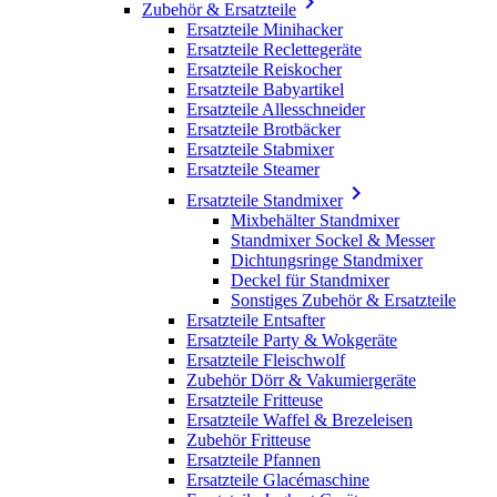

Zubehör & Ersatzteile
Ersatzteile Minihacker
Ersatzteile Reclettegeräte
Ersatzteile Reiskocher
Ersatzteile Babyartikel
Ersatzteile Allesschneider
Ersatzteile Brotbäcker
Ersatzteile Stabmixer
Ersatzteile Steamer

Ersatzteile Standmixer
Mixbehälter Standmixer
Standmixer Sockel & Messer
Dichtungsringe Standmixer
Deckel für Standmixer
Sonstiges Zubehör & Ersatzteile
Ersatzteile Entsafter
Ersatzteile Party & Wokgeräte
Ersatzteile Fleischwolf
Zubehör Dörr & Vakumiergeräte
Ersatzteile Fritteuse
Ersatzteile Waffel & Brezeleisen
Zubehör Fritteuse
Ersatzteile Pfannen
Ersatzteile Glacémaschine