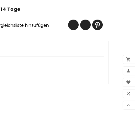
-14 Tage
rgleichsliste hinzufügen


BEN

WUN

VER
