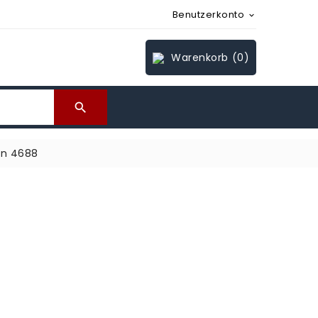
Benutzerkonto

Warenkorb
(0)

en 4688