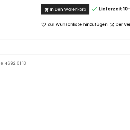

Lieferzeit 10
In Den Warenkorb

Zur Wunschliste hinzufügen
Der Ve


e 4692 01 10