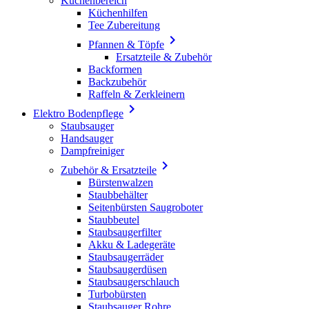
Küchenbereich
Küchenhilfen
Tee Zubereitung

Pfannen & Töpfe
Ersatzteile & Zubehör
Backformen
Backzubehör
Raffeln & Zerkleinern

Elektro Bodenpflege
Staubsauger
Handsauger
Dampfreiniger

Zubehör & Ersatzteile
Bürstenwalzen
Staubbehälter
Seitenbürsten Saugroboter
Staubbeutel
Staubsaugerfilter
Akku & Ladegeräte
Staubsaugerräder
Staubsaugerdüsen
Staubsaugerschlauch
Turbobürsten
Staubsauger Rohre