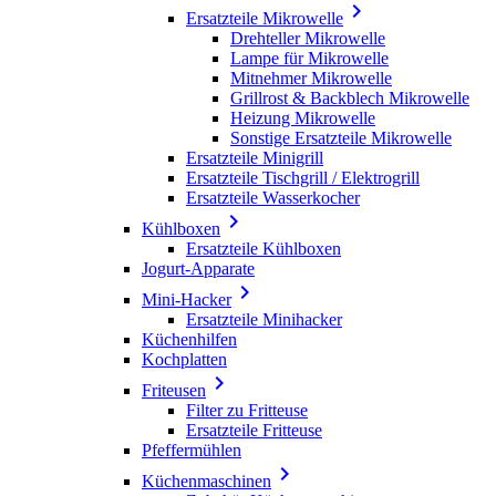

Ersatzteile Mikrowelle
Drehteller Mikrowelle
Lampe für Mikrowelle
Mitnehmer Mikrowelle
Grillrost & Backblech Mikrowelle
Heizung Mikrowelle
Sonstige Ersatzteile Mikrowelle
Ersatzteile Minigrill
Ersatzteile Tischgrill / Elektrogrill
Ersatzteile Wasserkocher

Kühlboxen
Ersatzteile Kühlboxen
Jogurt-Apparate

Mini-Hacker
Ersatzteile Minihacker
Küchenhilfen
Kochplatten

Friteusen
Filter zu Fritteuse
Ersatzteile Fritteuse
Pfeffermühlen

Küchenmaschinen