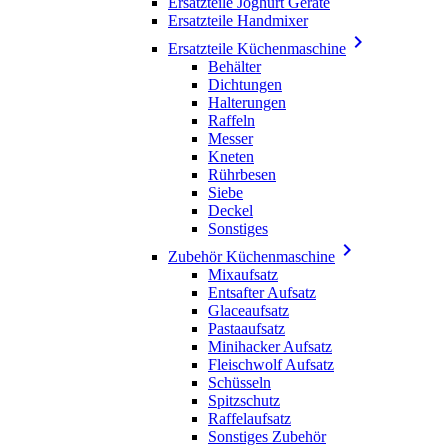
Ersatzteile Joghurt Geräte
Ersatzteile Handmixer

Ersatzteile Küchenmaschine
Behälter
Dichtungen
Halterungen
Raffeln
Messer
Kneten
Rührbesen
Siebe
Deckel
Sonstiges

Zubehör Küchenmaschine
Mixaufsatz
Entsafter Aufsatz
Glaceaufsatz
Pastaaufsatz
Minihacker Aufsatz
Fleischwolf Aufsatz
Schüsseln
Spitzschutz
Raffelaufsatz
Sonstiges Zubehör