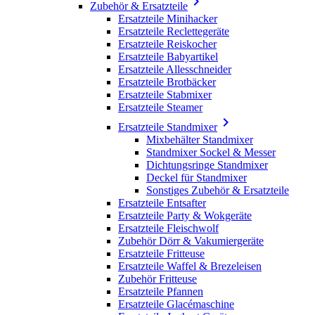

Zubehör & Ersatzteile
Ersatzteile Minihacker
Ersatzteile Reclettegeräte
Ersatzteile Reiskocher
Ersatzteile Babyartikel
Ersatzteile Allesschneider
Ersatzteile Brotbäcker
Ersatzteile Stabmixer
Ersatzteile Steamer

Ersatzteile Standmixer
Mixbehälter Standmixer
Standmixer Sockel & Messer
Dichtungsringe Standmixer
Deckel für Standmixer
Sonstiges Zubehör & Ersatzteile
Ersatzteile Entsafter
Ersatzteile Party & Wokgeräte
Ersatzteile Fleischwolf
Zubehör Dörr & Vakumiergeräte
Ersatzteile Fritteuse
Ersatzteile Waffel & Brezeleisen
Zubehör Fritteuse
Ersatzteile Pfannen
Ersatzteile Glacémaschine