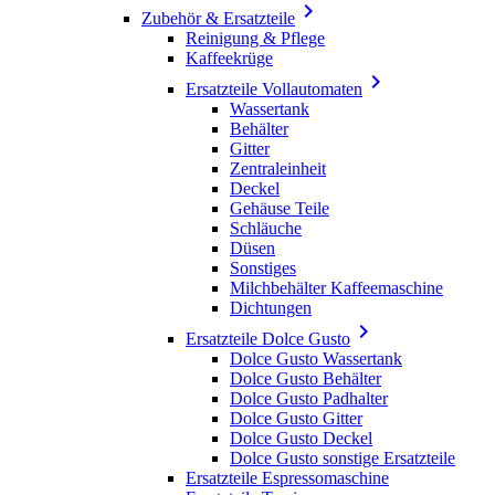

Zubehör & Ersatzteile
Reinigung & Pflege
Kaffeekrüge

Ersatzteile Vollautomaten
Wassertank
Behälter
Gitter
Zentraleinheit
Deckel
Gehäuse Teile
Schläuche
Düsen
Sonstiges
Milchbehälter Kaffeemaschine
Dichtungen

Ersatzteile Dolce Gusto
Dolce Gusto Wassertank
Dolce Gusto Behälter
Dolce Gusto Padhalter
Dolce Gusto Gitter
Dolce Gusto Deckel
Dolce Gusto sonstige Ersatzteile
Ersatzteile Espressomaschine