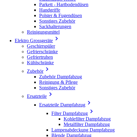
Parkett - Hartbodendüsen
Handgriffe
Polster & Fugendüsen
Sonstiges Zubehör
Sackhalterungen
Reinigungsmittel

Elektro Grossgeräte
Geschirrspüler
Gefrierschränke
Gefriertruhen
Kühlschränke

Zubehör
Zubehör Dampfabzug
Reinigung & Pflege
Sonstiges Zubehör

Ersatzteile

Ersatzteile Dampfabzug

Filter Dampfabzug
Kohlefilter Dampfabzug
Metalfilter Dampfabzug
Lampenabdeckung Dampfabzug
Blende Dampfabzug