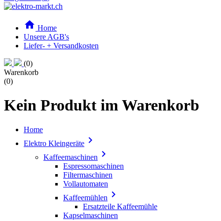

Home
Unsere AGB's
Liefer- + Versandkosten
(0)
Warenkorb
(0)
Kein Produkt im Warenkorb
Home

Elektro Kleingeräte

Kaffeemaschinen
Espressomaschinen
Filtermaschinen
Vollautomaten

Kaffeemühlen
Ersatzteile Kaffeemühle
Kapselmaschinen