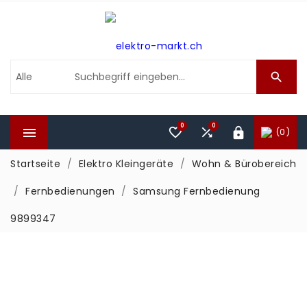

0
0



(0)

Startseite
Elektro Kleingeräte
Wohn & Bürobereich
Fernbedienungen
Samsung Fernbedienung
9899347