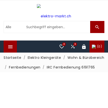

0
0



(0)

Startseite
Elektro Kleingeräte
Wohn & Bürobereich
Fernbedienungen
IRC Fernbedienung 6191765