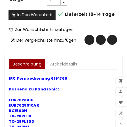

Lieferzeit 10-14 Tage
In Den Warenkorb

Zur Wunschliste hinzufügen

Der Vergleichsliste hinzufügen

Beschreibung
Artikeldetails
IRC Fernbedienung 6191765

Passend zu Panasonic:

BEN
EUR7628010

EUR7628010AR
WUN
RC1500N

TX-28PL30
VER
TX-28PL30D

TX-28PM1