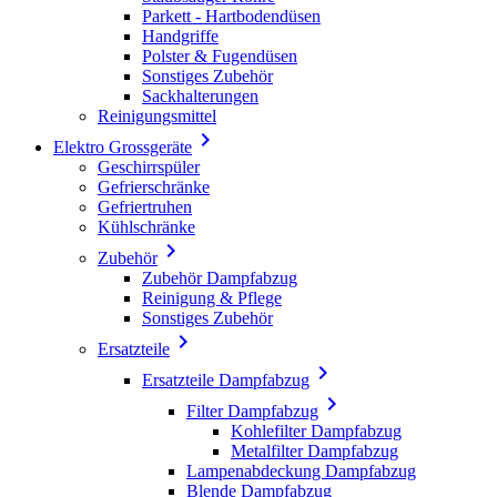
Parkett - Hartbodendüsen
Handgriffe
Polster & Fugendüsen
Sonstiges Zubehör
Sackhalterungen
Reinigungsmittel

Elektro Grossgeräte
Geschirrspüler
Gefrierschränke
Gefriertruhen
Kühlschränke

Zubehör
Zubehör Dampfabzug
Reinigung & Pflege
Sonstiges Zubehör

Ersatzteile

Ersatzteile Dampfabzug

Filter Dampfabzug
Kohlefilter Dampfabzug
Metalfilter Dampfabzug
Lampenabdeckung Dampfabzug
Blende Dampfabzug