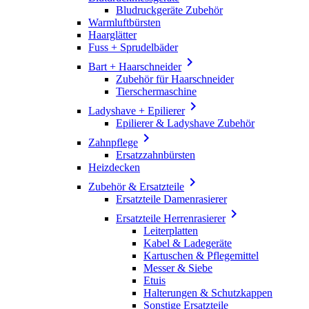
Bludruckgeräte Zubehör
Warmluftbürsten
Haarglätter
Fuss + Sprudelbäder

Bart + Haarschneider
Zubehör für Haarschneider
Tierschermaschine

Ladyshave + Epilierer
Epilierer & Ladyshave Zubehör

Zahnpflege
Ersatzzahnbürsten
Heizdecken

Zubehör & Ersatzteile
Ersatzteile Damenrasierer

Ersatzteile Herrenrasierer
Leiterplatten
Kabel & Ladegeräte
Kartuschen & Pflegemittel
Messer & Siebe
Etuis
Halterungen & Schutzkappen
Sonstige Ersatzteile