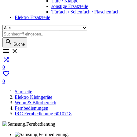
Türe / Klappe
sonstige Ersatzteile
Türfach / Seitenfach / Flaschenfach
Elektro-Ersatzteile

Suche



0

0
Startseite
Elektro Kleingeräte
Wohn & Bürobereich
Fernbedienungen
IRC Fernbedienung 6010718