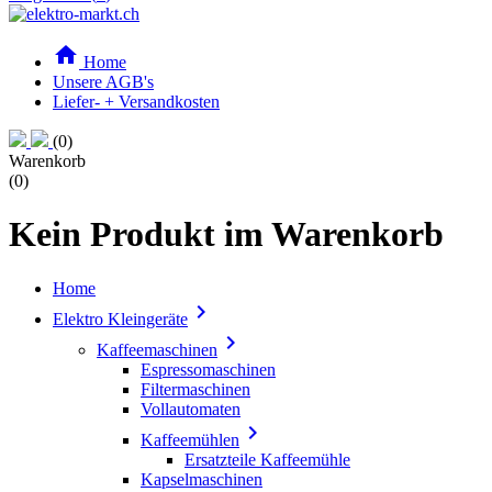

Home
Unsere AGB's
Liefer- + Versandkosten
(0)
Warenkorb
(0)
Kein Produkt im Warenkorb
Home

Elektro Kleingeräte

Kaffeemaschinen
Espressomaschinen
Filtermaschinen
Vollautomaten

Kaffeemühlen
Ersatzteile Kaffeemühle
Kapselmaschinen