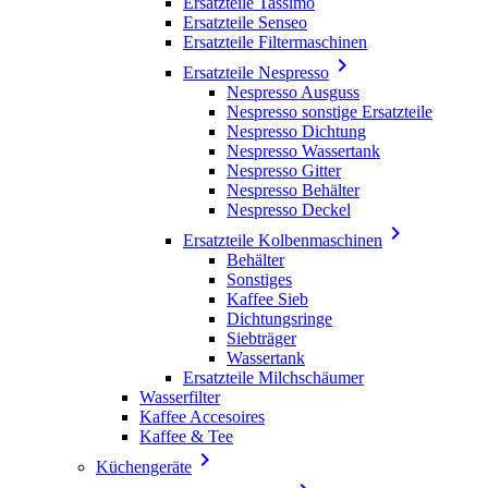
Ersatzteile Tassimo
Ersatzteile Senseo
Ersatzteile Filtermaschinen

Ersatzteile Nespresso
Nespresso Ausguss
Nespresso sonstige Ersatzteile
Nespresso Dichtung
Nespresso Wassertank
Nespresso Gitter
Nespresso Behälter
Nespresso Deckel

Ersatzteile Kolbenmaschinen
Behälter
Sonstiges
Kaffee Sieb
Dichtungsringe
Siebträger
Wassertank
Ersatzteile Milchschäumer
Wasserfilter
Kaffee Accesoires
Kaffee & Tee

Küchengeräte