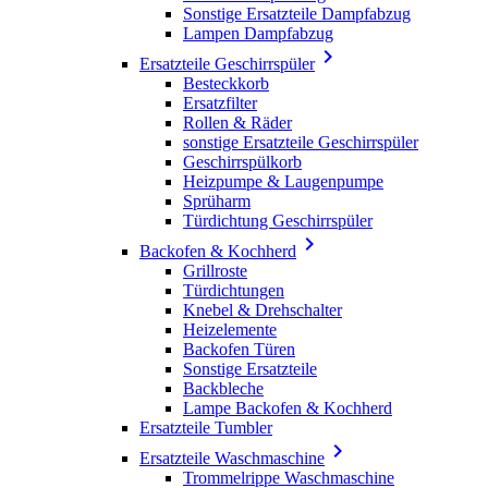
Sonstige Ersatzteile Dampfabzug
Lampen Dampfabzug

Ersatzteile Geschirrspüler
Besteckkorb
Ersatzfilter
Rollen & Räder
sonstige Ersatzteile Geschirrspüler
Geschirrspülkorb
Heizpumpe & Laugenpumpe
Sprüharm
Türdichtung Geschirrspüler

Backofen & Kochherd
Grillroste
Türdichtungen
Knebel & Drehschalter
Heizelemente
Backofen Türen
Sonstige Ersatzteile
Backbleche
Lampe Backofen & Kochherd
Ersatzteile Tumbler

Ersatzteile Waschmaschine
Trommelrippe Waschmaschine