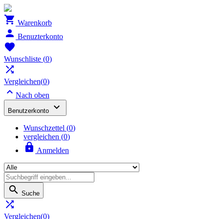

Warenkorb

Benuzterkonto

Wunschliste
(
0
)

Vergleichen(
0
)

Nach oben

Benutzerkonto
Wunschzettel
(
0
)
vergleichen (
0
)

Anmelden

Suche

Vergleichen(
0
)