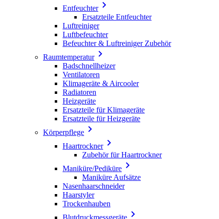

Entfeuchter
Ersatzteile Entfeuchter
Luftreiniger
Luftbefeuchter
Befeuchter & Luftreiniger Zubehör

Raumtemperatur
Badschnellheizer
Ventilatoren
Klimageräte & Aircooler
Radiatoren
Heizgeräte
Ersatzteile für Klimageräte
Ersatzteile für Heizgeräte

Körperpflege

Haartrockner
Zubehör für Haartrockner

Maniküre/Pediküre
Maniküre Aufsätze
Nasenhaarschneider
Haarstyler
Trockenhauben

Blutdruckmessgeräte