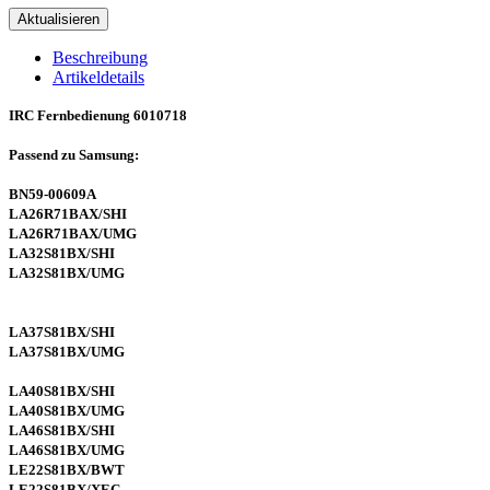
Beschreibung
Artikeldetails
IRC Fernbedienung 6010718
Passend zu Samsung:
BN59-00609A
LA26R71BAX/SHI
LA26R71BAX/UMG
LA32S81BX/SHI
LA32S81BX/UMG
LA37S81BX/SHI
LA37S81BX/UMG
LA40S81BX/SHI
LA40S81BX/UMG
LA46S81BX/SHI
LA46S81BX/UMG
LE22S81BX/BWT
LE22S81BX/XEC