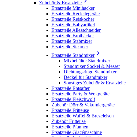

Zubehör & Ersatzteile
Ersatzteile Minihacker
Ersatzteile Reclettegeräte
Ersatzteile Reiskocher
Ersatzteile Babyartikel
Ersatzteile Allesschneider
Ersatzteile Brotbäcker
Ersatzteile Stabmixer
Ersatzteile Steamer

Ersatzteile Standmixer
Mixbehälter Standmixer
Standmixer Sockel & Messer
Dichtungsringe Standmixer
Deckel für Standmixer
Sonstiges Zubehör & Ersatzteile
Ersatzteile Entsafter
Ersatzteile Party & Wokgeräte
Ersatzteile Fleischwolf
Zubehör Dörr & Vakumiergeräte
Ersatzteile Fritteuse
Ersatzteile Waffel & Brezeleisen
Zubehör Fritteuse
Ersatzteile Pfannen
Ersatzteile Glacémaschine