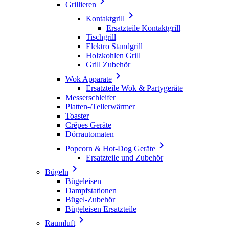

Grillieren

Kontaktgrill
Ersatzteile Kontaktgrill
Tischgrill
Elektro Standgrill
Holzkohlen Grill
Grill Zubehör

Wok Apparate
Ersatzteile Wok & Partygeräte
Messerschleifer
Platten-/Tellerwärmer
Toaster
Crêpes Geräte
Dörrautomaten

Popcorn & Hot-Dog Geräte
Ersatzteile und Zubehör

Bügeln
Bügeleisen
Dampfstationen
Bügel-Zubehör
Bügeleisen Ersatzteile

Raumluft