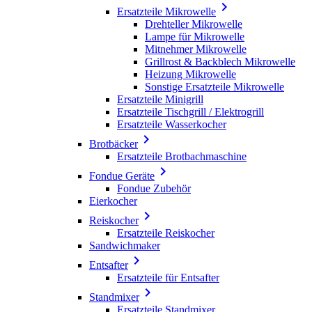

Ersatzteile Mikrowelle
Drehteller Mikrowelle
Lampe für Mikrowelle
Mitnehmer Mikrowelle
Grillrost & Backblech Mikrowelle
Heizung Mikrowelle
Sonstige Ersatzteile Mikrowelle
Ersatzteile Minigrill
Ersatzteile Tischgrill / Elektrogrill
Ersatzteile Wasserkocher

Brotbäcker
Ersatzteile Brotbachmaschine

Fondue Geräte
Fondue Zubehör
Eierkocher

Reiskocher
Ersatzteile Reiskocher
Sandwichmaker

Entsafter
Ersatzteile für Entsafter

Standmixer
Ersatzteile Standmixer