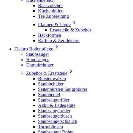
Küchenbereich
Backzubehör
Küchenhilfen
Tee Zubereitung

Pfannen & Töpfe
Ersatzteile & Zubehör
Backformen
Raffeln & Zerkleinern

Elektro Bodenpflege
Staubsauger
Handsauger
Dampfreiniger

Zubehör & Ersatzteile
Bürstenwalzen
Staubbehälter
Seitenbürsten Saugroboter
Staubbeutel
Staubsaugerfilter
Akku & Ladegeräte
Staubsaugerräder
Staubsaugerdüsen
Staubsaugerschlauch
Turbobürsten
Staubsauger Rohre