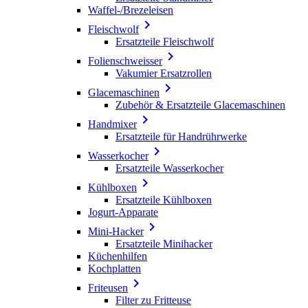
Waffel-/Brezeleisen

Fleischwolf
Ersatzteile Fleischwolf

Folienschweisser
Vakumier Ersatzrollen

Glacemaschinen
Zubehör & Ersatzteile Glacemaschinen

Handmixer
Ersatzteile für Handrührwerke

Wasserkocher
Ersatzteile Wasserkocher

Kühlboxen
Ersatzteile Kühlboxen
Jogurt-Apparate

Mini-Hacker
Ersatzteile Minihacker
Küchenhilfen
Kochplatten

Friteusen
Filter zu Fritteuse