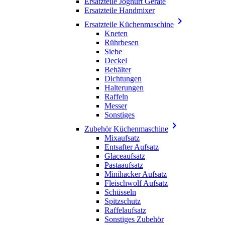
Ersatzteile Joghurt Geräte
Ersatzteile Handmixer

Ersatzteile Küchenmaschine
Kneten
Rührbesen
Siebe
Deckel
Behälter
Dichtungen
Halterungen
Raffeln
Messer
Sonstiges

Zubehör Küchenmaschine
Mixaufsatz
Entsafter Aufsatz
Glaceaufsatz
Pastaaufsatz
Minihacker Aufsatz
Fleischwolf Aufsatz
Schüsseln
Spitzschutz
Raffelaufsatz
Sonstiges Zubehör