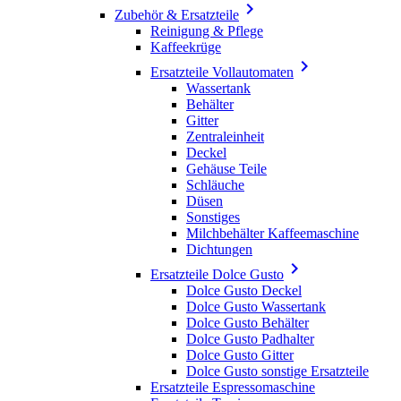

Zubehör & Ersatzteile
Reinigung & Pflege
Kaffeekrüge

Ersatzteile Vollautomaten
Wassertank
Behälter
Gitter
Zentraleinheit
Deckel
Gehäuse Teile
Schläuche
Düsen
Sonstiges
Milchbehälter Kaffeemaschine
Dichtungen

Ersatzteile Dolce Gusto
Dolce Gusto Deckel
Dolce Gusto Wassertank
Dolce Gusto Behälter
Dolce Gusto Padhalter
Dolce Gusto Gitter
Dolce Gusto sonstige Ersatzteile
Ersatzteile Espressomaschine