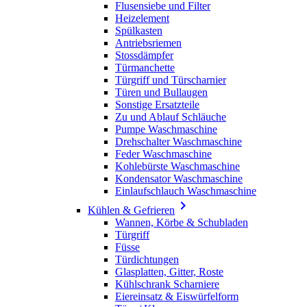
Flusensiebe und Filter
Heizelement
Spülkasten
Antriebsriemen
Stossdämpfer
Türmanchette
Türgriff und Türscharnier
Türen und Bullaugen
Sonstige Ersatzteile
Zu und Ablauf Schläuche
Pumpe Waschmaschine
Drehschalter Waschmaschine
Feder Waschmaschine
Kohlebürste Waschmaschine
Kondensator Waschmaschine
Einlaufschlauch Waschmaschine

Kühlen & Gefrieren
Wannen, Körbe & Schubladen
Türgriff
Füsse
Türdichtungen
Glasplatten, Gitter, Roste
Kühlschrank Scharniere
Eiereinsatz & Eiswürfelform