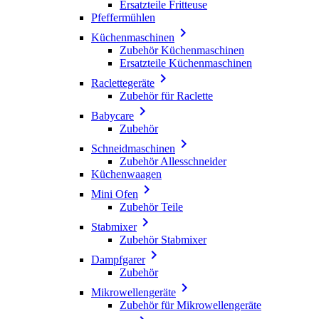
Ersatzteile Fritteuse
Pfeffermühlen

Küchenmaschinen
Zubehör Küchenmaschinen
Ersatzteile Küchenmaschinen

Raclettegeräte
Zubehör für Raclette

Babycare
Zubehör

Schneidmaschinen
Zubehör Allesschneider
Küchenwaagen

Mini Ofen
Zubehör Teile

Stabmixer
Zubehör Stabmixer

Dampfgarer
Zubehör

Mikrowellengeräte
Zubehör für Mikrowellengeräte