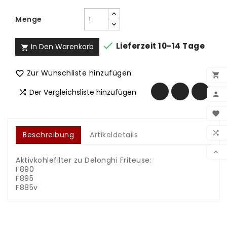
Menge

Lieferzeit 10-14 Tage
In Den Warenkorb

Zur Wunschliste hinzufügen


Der Vergleichsliste hinzufügen


BEN

WUN

Beschreibung
Artikeldetails
VER

Aktivkohlefilter zu Delonghi Friteuse:
F890
F895
F885v