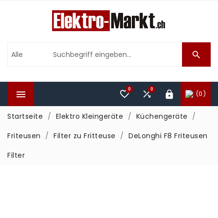

0
0



(0)

Startseite
Elektro Kleingeräte
Küchengeräte
Friteusen
Filter zu Fritteuse
DeLonghi F8 Friteusen
Filter