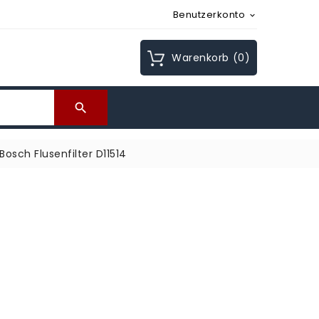
Benutzerkonto

Warenkorb
(0)

Bosch Flusenfilter D11514