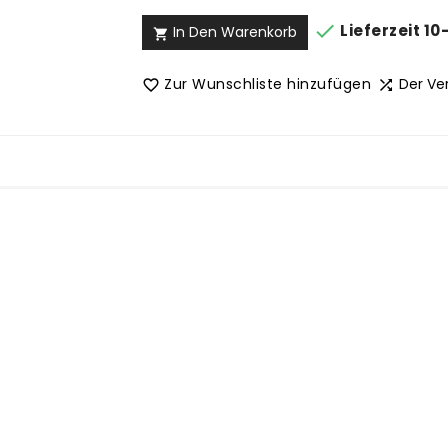

Lieferzeit 10
In Den Warenkorb

Zur Wunschliste hinzufügen
Der Ve

