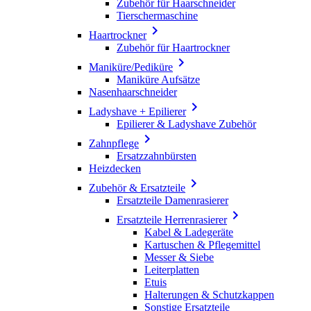
Zubehör für Haarschneider
Tierschermaschine

Haartrockner
Zubehör für Haartrockner

Maniküre/Pediküre
Maniküre Aufsätze
Nasenhaarschneider

Ladyshave + Epilierer
Epilierer & Ladyshave Zubehör

Zahnpflege
Ersatzzahnbürsten
Heizdecken

Zubehör & Ersatzteile
Ersatzteile Damenrasierer

Ersatzteile Herrenrasierer
Kabel & Ladegeräte
Kartuschen & Pflegemittel
Messer & Siebe
Leiterplatten
Etuis
Halterungen & Schutzkappen
Sonstige Ersatzteile