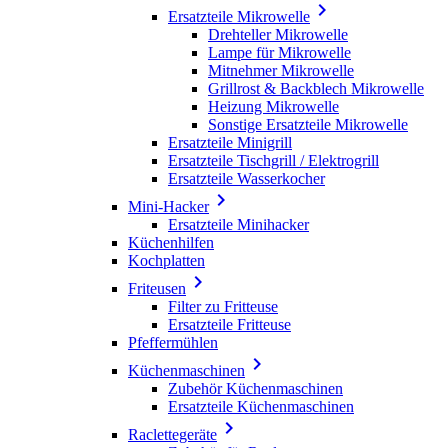

Ersatzteile Mikrowelle
Drehteller Mikrowelle
Lampe für Mikrowelle
Mitnehmer Mikrowelle
Grillrost & Backblech Mikrowelle
Heizung Mikrowelle
Sonstige Ersatzteile Mikrowelle
Ersatzteile Minigrill
Ersatzteile Tischgrill / Elektrogrill
Ersatzteile Wasserkocher

Mini-Hacker
Ersatzteile Minihacker
Küchenhilfen
Kochplatten

Friteusen
Filter zu Fritteuse
Ersatzteile Fritteuse
Pfeffermühlen

Küchenmaschinen
Zubehör Küchenmaschinen
Ersatzteile Küchenmaschinen

Raclettegeräte