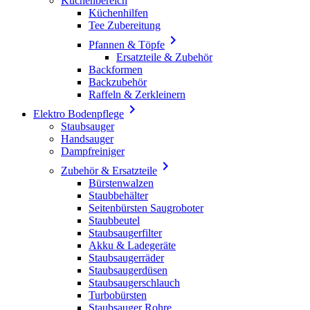
Küchenbereich
Küchenhilfen
Tee Zubereitung

Pfannen & Töpfe
Ersatzteile & Zubehör
Backformen
Backzubehör
Raffeln & Zerkleinern

Elektro Bodenpflege
Staubsauger
Handsauger
Dampfreiniger

Zubehör & Ersatzteile
Bürstenwalzen
Staubbehälter
Seitenbürsten Saugroboter
Staubbeutel
Staubsaugerfilter
Akku & Ladegeräte
Staubsaugerräder
Staubsaugerdüsen
Staubsaugerschlauch
Turbobürsten
Staubsauger Rohre