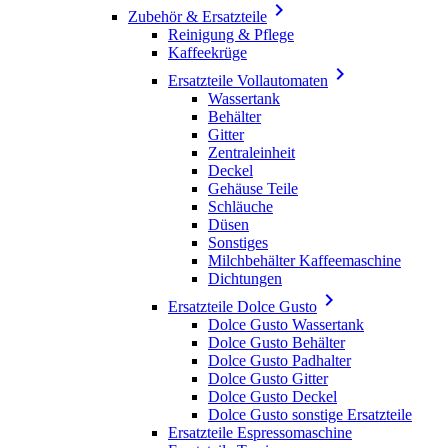

Zubehör & Ersatzteile
Reinigung & Pflege
Kaffeekrüge

Ersatzteile Vollautomaten
Wassertank
Behälter
Gitter
Zentraleinheit
Deckel
Gehäuse Teile
Schläuche
Düsen
Sonstiges
Milchbehälter Kaffeemaschine
Dichtungen

Ersatzteile Dolce Gusto
Dolce Gusto Wassertank
Dolce Gusto Behälter
Dolce Gusto Padhalter
Dolce Gusto Gitter
Dolce Gusto Deckel
Dolce Gusto sonstige Ersatzteile
Ersatzteile Espressomaschine