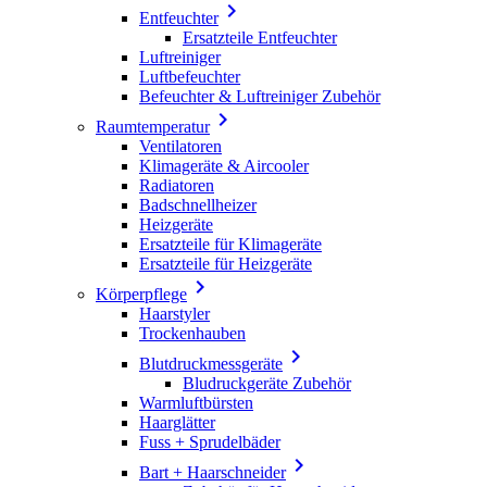

Entfeuchter
Ersatzteile Entfeuchter
Luftreiniger
Luftbefeuchter
Befeuchter & Luftreiniger Zubehör

Raumtemperatur
Ventilatoren
Klimageräte & Aircooler
Radiatoren
Badschnellheizer
Heizgeräte
Ersatzteile für Klimageräte
Ersatzteile für Heizgeräte

Körperpflege
Haarstyler
Trockenhauben

Blutdruckmessgeräte
Bludruckgeräte Zubehör
Warmluftbürsten
Haarglätter
Fuss + Sprudelbäder

Bart + Haarschneider