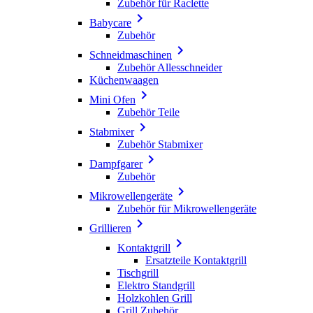
Zubehör für Raclette

Babycare
Zubehör

Schneidmaschinen
Zubehör Allesschneider
Küchenwaagen

Mini Ofen
Zubehör Teile

Stabmixer
Zubehör Stabmixer

Dampfgarer
Zubehör

Mikrowellengeräte
Zubehör für Mikrowellengeräte

Grillieren

Kontaktgrill
Ersatzteile Kontaktgrill
Tischgrill
Elektro Standgrill
Holzkohlen Grill
Grill Zubehör