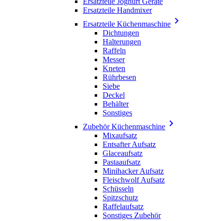
Ersatzteile Joghurt Geräte
Ersatzteile Handmixer

Ersatzteile Küchenmaschine
Dichtungen
Halterungen
Raffeln
Messer
Kneten
Rührbesen
Siebe
Deckel
Behälter
Sonstiges

Zubehör Küchenmaschine
Mixaufsatz
Entsafter Aufsatz
Glaceaufsatz
Pastaaufsatz
Minihacker Aufsatz
Fleischwolf Aufsatz
Schüsseln
Spitzschutz
Raffelaufsatz
Sonstiges Zubehör