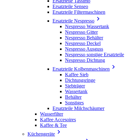
Ersatzteile Tassimo
Ersatzteile Senseo
Ersatzteile Filtermaschinen

Ersatzteile Nespresso
Nespresso Wassertank
Nespresso Gitter
Nespresso Behälter
Nespresso Deckel
Nespresso Ausguss
Nespresso sonstige Ersatzteile
Nespresso Dichtung

Ersatzteile Kolbenmaschinen
Kaffee Sieb
Dichtungsringe
Siebträger
Wassertank
Behälter
Sonstiges
Ersatzteile Milchschäumer
Wasserfilter
Kaffee Accesoires
Kaffee & Tee

Küchengeräte