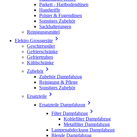
Parkett - Hartbodendüsen
Handgriffe
Polster & Fugendüsen
Sonstiges Zubehör
Sackhalterungen
Reinigungsmittel

Elektro Grossgeräte
Geschirrspüler
Gefrierschränke
Gefriertruhen
Kühlschränke

Zubehör
Zubehör Dampfabzug
Reinigung & Pflege
Sonstiges Zubehör

Ersatzteile

Ersatzteile Dampfabzug

Filter Dampfabzug
Kohlefilter Dampfabzug
Metalfilter Dampfabzug
Lampenabdeckung Dampfabzug
Blende Dampfabzug