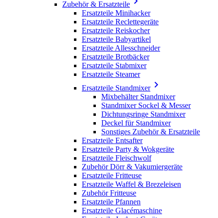

Zubehör & Ersatzteile
Ersatzteile Minihacker
Ersatzteile Reclettegeräte
Ersatzteile Reiskocher
Ersatzteile Babyartikel
Ersatzteile Allesschneider
Ersatzteile Brotbäcker
Ersatzteile Stabmixer
Ersatzteile Steamer

Ersatzteile Standmixer
Mixbehälter Standmixer
Standmixer Sockel & Messer
Dichtungsringe Standmixer
Deckel für Standmixer
Sonstiges Zubehör & Ersatzteile
Ersatzteile Entsafter
Ersatzteile Party & Wokgeräte
Ersatzteile Fleischwolf
Zubehör Dörr & Vakumiergeräte
Ersatzteile Fritteuse
Ersatzteile Waffel & Brezeleisen
Zubehör Fritteuse
Ersatzteile Pfannen
Ersatzteile Glacémaschine