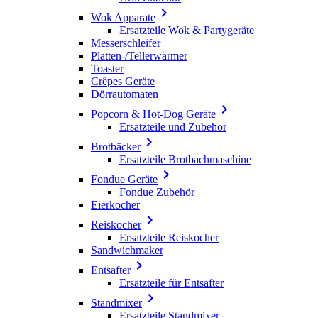

Wok Apparate
Ersatzteile Wok & Partygeräte
Messerschleifer
Platten-/Tellerwärmer
Toaster
Crêpes Geräte
Dörrautomaten

Popcorn & Hot-Dog Geräte
Ersatzteile und Zubehör

Brotbäcker
Ersatzteile Brotbachmaschine

Fondue Geräte
Fondue Zubehör
Eierkocher

Reiskocher
Ersatzteile Reiskocher
Sandwichmaker

Entsafter
Ersatzteile für Entsafter

Standmixer
Ersatzteile Standmixer