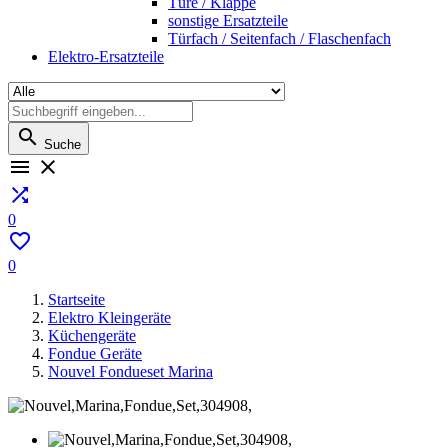
Türe / Klappe
sonstige Ersatzteile
Türfach / Seitenfach / Flaschenfach
Elektro-Ersatzteile

Suche



0

0
Startseite
Elektro Kleingeräte
Küchengeräte
Fondue Geräte
Nouvel Fondueset Marina