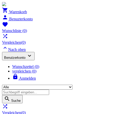

Warenkorb

Benuzterkonto

Wunschliste
(
0
)

Vergleichen(
0
)

Nach oben

Benutzerkonto
Wunschzettel
(
0
)
vergleichen (
0
)

Anmelden

Suche

Vergleichen(
0
)