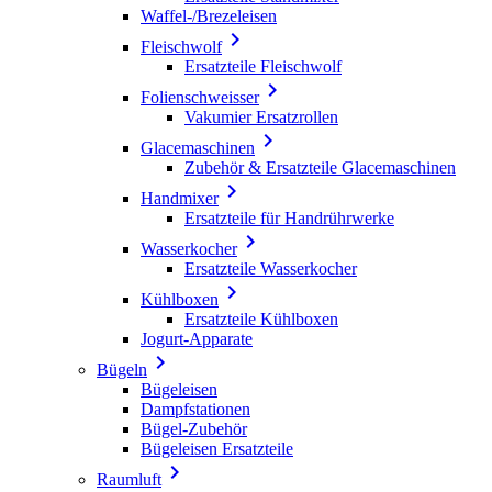
Waffel-/Brezeleisen

Fleischwolf
Ersatzteile Fleischwolf

Folienschweisser
Vakumier Ersatzrollen

Glacemaschinen
Zubehör & Ersatzteile Glacemaschinen

Handmixer
Ersatzteile für Handrührwerke

Wasserkocher
Ersatzteile Wasserkocher

Kühlboxen
Ersatzteile Kühlboxen
Jogurt-Apparate

Bügeln
Bügeleisen
Dampfstationen
Bügel-Zubehör
Bügeleisen Ersatzteile

Raumluft