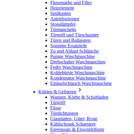
Flusensiebe und Filter
Heizelement
Spülkasten
Antriebsriemen
Stossdämpfer
Türmanchette
Türgriff und Türscharnier
Türen und Bullaugen
Sonstige Ersatzteile
Zu und Ablauf Schläuche
Pumpe Waschmaschine
Drehschalter Waschmaschine
Feder Waschmaschine
Kohlebürste Waschmaschine
Kondensator Waschmaschine
Einlaufschlauch Waschmaschine

Kühlen & Gefrieren
Wannen, Körbe & Schubladen
Türgriff
Füsse
Türdichtungen
Glasplatten, Gitter, Roste
Kühlschrank Scharniere
Eiereinsatz & Eiswürfelform