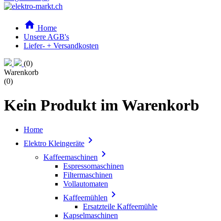

Home
Unsere AGB's
Liefer- + Versandkosten
(0)
Warenkorb
(0)
Kein Produkt im Warenkorb
Home

Elektro Kleingeräte

Kaffeemaschinen
Espressomaschinen
Filtermaschinen
Vollautomaten

Kaffeemühlen
Ersatzteile Kaffeemühle
Kapselmaschinen