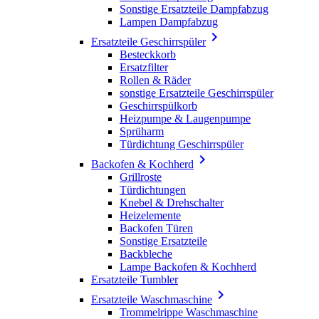
Sonstige Ersatzteile Dampfabzug
Lampen Dampfabzug

Ersatzteile Geschirrspüler
Besteckkorb
Ersatzfilter
Rollen & Räder
sonstige Ersatzteile Geschirrspüler
Geschirrspülkorb
Heizpumpe & Laugenpumpe
Sprüharm
Türdichtung Geschirrspüler

Backofen & Kochherd
Grillroste
Türdichtungen
Knebel & Drehschalter
Heizelemente
Backofen Türen
Sonstige Ersatzteile
Backbleche
Lampe Backofen & Kochherd
Ersatzteile Tumbler

Ersatzteile Waschmaschine
Trommelrippe Waschmaschine