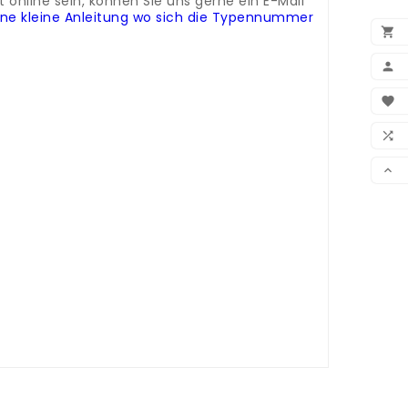
online sein, können Sie uns gerne ein E-Mail
eine kleine Anleitung wo sich die Typennummer


BEN

WUN

VER
