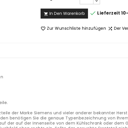

Lieferzeit 10
In Den Warenkorb

Zur Wunschliste hinzufügen
Der Ve


en
ile.
teile der Marke Siemens und vieler anderer bekannter Herste
finden benötigen Sie die genaue Typenbezeichnung von Ihre
auf der auf der Innenseite von dem Kühlschrank oder dem G