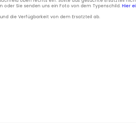
feld oben rechts ein. Sollte das gesuchte Ersatzteil nicht 
oder Sie senden uns ein Foto von dem Typenschild.
Hier 
nd die Verfügbarkeit von dem Ersatzteil ab.