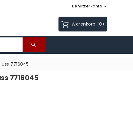
Benutzerkonto

Warenkorb
(0)

 Fuss 7716045
uss 7716045