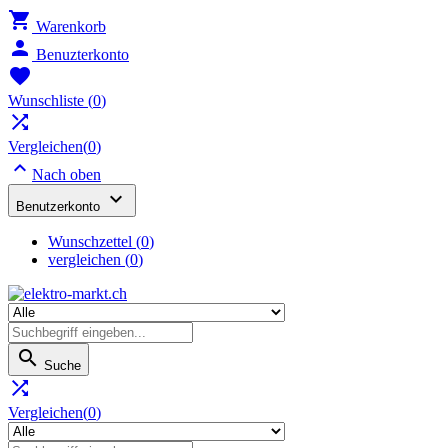

Warenkorb

Benuzterkonto

Wunschliste
(
0
)

Vergleichen(
0
)

Nach oben

Benutzerkonto
Wunschzettel
(
0
)
vergleichen (
0
)

Suche

Vergleichen(
0
)