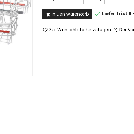

Lieferfrist 6
In Den Warenkorb

Zur Wunschliste hinzufügen
Der Ve

