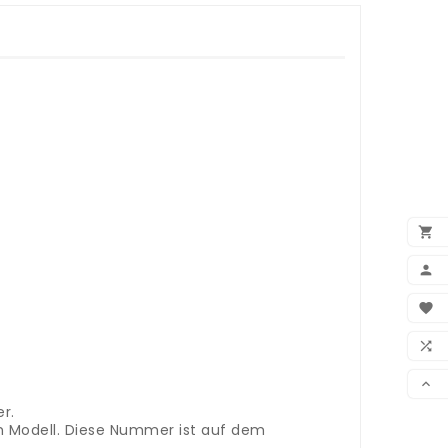


BEN

WUN

VER

r.
m Modell. Diese Nummer ist auf dem