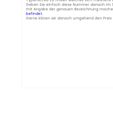
Typenschild zu finden welches sich meistens 
Geben Sie einfach diese Nummer danach im Such
mit Angabe der genauen Bezeichnung machen 
befindet.
Gerne klären wir danach umgehend den Preis u
Kategorie: Kühlschrank Ersatzteile
Pièces de rechange pour réfrigérateur et cong
des pièces détachées de la marque Electrolu
appareil, vous avez besoin de la désignation 
l'intérieur du réfrigérateur ou du congélateur.
vous recherchez n'est pas en ligne, vous pou
Voici un petit guide pour savoir où se trouve 
de rechange.
Pezzi di ricambio per frigoriferi e congelatori W
marchio Electrolux e di molti altri rinomati pro
del tipo del tuo modello.
Questo numero si trova
numero nel campo di ricerca in alto a destra.
inviarci una foto della targhetta.
Ecco una picc
disponibilità del pezzo di ricambio.