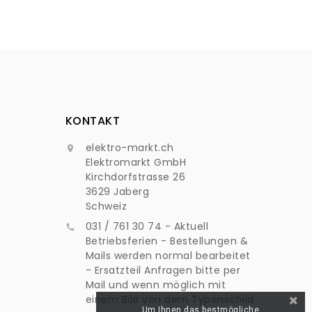
KONTAKT
elektro-markt.ch

Elektromarkt GmbH
Kirchdorfstrasse 26
3629 Jaberg
Schweiz
031 / 761 30 74 - Aktuell

Betriebsferien - Bestellungen &
Mails werden normal bearbeitet
- Ersatzteil Anfragen bitte per
Mail und wenn möglich mit
einem Bild von dem Typenschild
Um Ihnen das bestmögliche