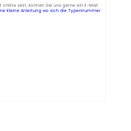
online sein, können Sie uns gerne ein E-Mail
eine kleine Anleitung wo sich die Typennummer
 magasin, nous proposons des accessoires et
ver la pièce de rechange adaptée à votre
ignalétique, qui se trouve généralement à
en haut à droite.
Si la pièce détachée que
envoyer une photo de la plaque signalétique.
ement le prix et la disponibilité de la pièce
oniamo di accessori e pezzi di ricambio del
positivo, hai bisogno dell'esatta denominazione
ifero o del congelatore.
Basta inserire questo
 inviarci un'e-mail indicando il nome esatto o
i chiarire immediatamente il prezzo e la