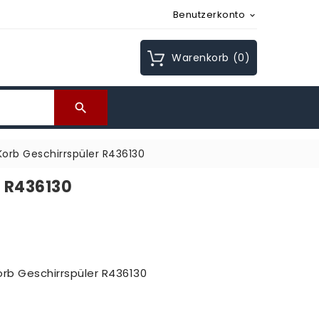
Benutzerkonto

Warenkorb
(0)

Korb Geschirrspüler R436130
r R436130
orb Geschirrspüler R436130