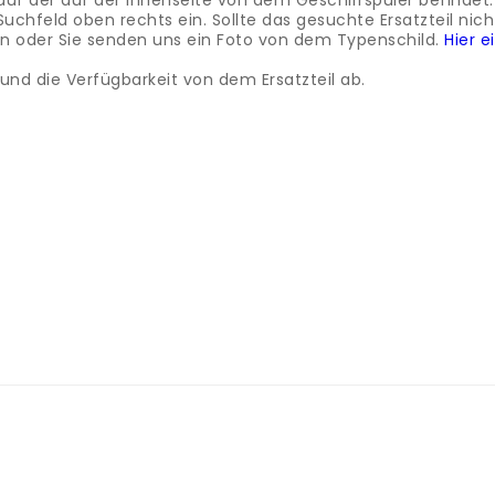
auf der auf der Innenseite von dem Geschirrspüler befindet.
feld oben rechts ein. Sollte das gesuchte Ersatzteil nicht 
oder Sie senden uns ein Foto von dem Typenschild.
Hier 
nd die Verfügbarkeit von dem Ersatzteil ab.
élateur Whirlpool.
- Compartiment à bouteilles
.
Dans notre
x et de nombreux autres fabricants renommés.
Afin de trou
exacte de votre modèle.
Ce numéro se trouve sur la plaque s
Entrez simplement ce numéro dans le champ de recherche 
vez nous envoyer un e-mail indiquant le nom exact ou nous 
le numéro de type.
Nous serions heureux de clarifier immédiat
hirlpool.
- Scomparto per bottiglie
.
Nel nostro negozio disp
duttori.
Per trovare il pezzo di ricambio giusto per il tuo dis
 sulla targhetta, che di solito si trova all'interno del frigor
Se il pezzo di ricambio che stai cercando non è online, puoi
ola guida su dove si trova il numero del tipo.
Saremo lieti d