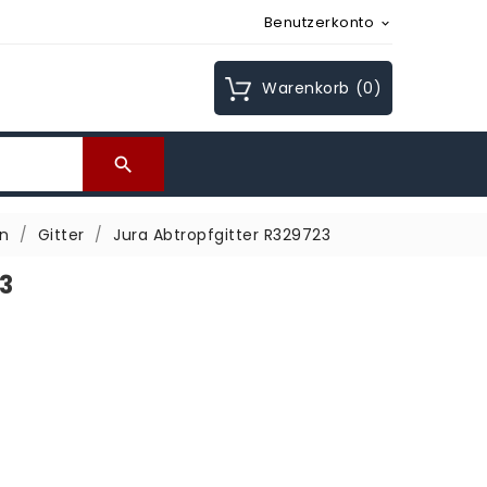
Benutzerkonto

Warenkorb
(0)

en
Gitter
Jura Abtropfgitter R329723
23