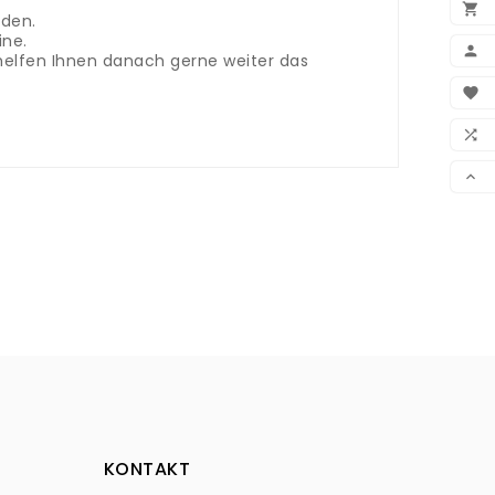

nden.
ine.

r helfen Ihnen danach gerne weiter das
BEN

WUN

VER

KONTAKT