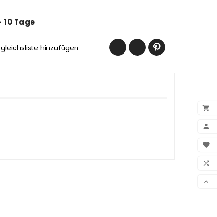
 - 10 Tage
rgleichsliste hinzufügen


BEN

WUN

VER
