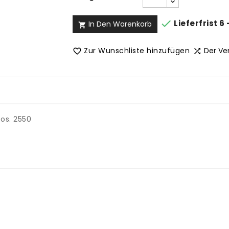

Lieferfrist 6
In Den Warenkorb

Zur Wunschliste hinzufügen
Der Ve


os. 2550