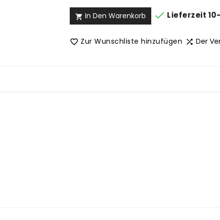

Lieferzeit 10
In Den Warenkorb

Zur Wunschliste hinzufügen
Der Ve

