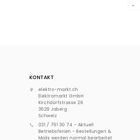
VER

KONTAKT
elektro-markt.ch

Elektromarkt GmbH
Kirchdorfstrasse 26
3629 Jaberg
Schweiz
031 / 761 30 74 - Aktuell

Betriebsferien - Bestellungen &
Mails werden normal bearbeitet