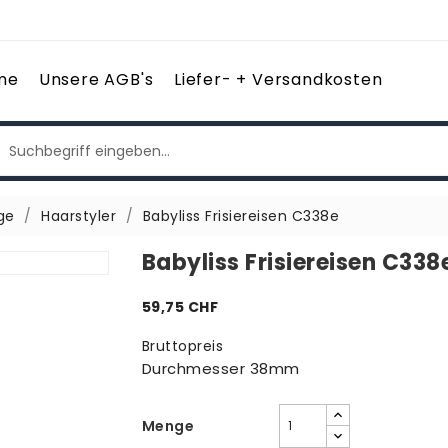
me
Unsere AGB's
Liefer- + Versandkosten
ge
Haarstyler
Babyliss Frisiereisen C338e
Babyliss Frisiereisen C338
59,75 CHF
Bruttopreis
Durchmesser 38mm
Menge