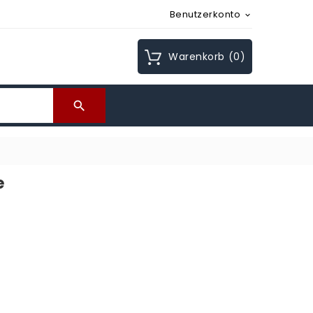
Benutzerkonto

Warenkorb
(0)

e