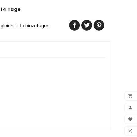
-14 Tage
rgleichsliste hinzufügen


BEN

WUN
