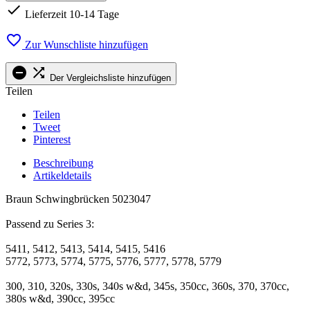

Lieferzeit 10-14 Tage

Zur Wunschliste hinzufügen


Der Vergleichsliste hinzufügen
Teilen
Teilen
Tweet
Pinterest
Beschreibung
Artikeldetails
Braun Schwingbrücken 5023047
Passend zu Series 3:
5411, 5412, 5413, 5414, 5415, 5416
5772, 5773, 5774, 5775, 5776, 5777, 5778, 5779
300, 310, 320s, 330s, 340s w&d, 345s, 350cc, 360s, 370, 370cc,
380s w&d, 390cc, 395cc