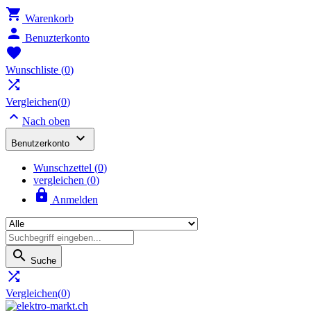

Warenkorb

Benuzterkonto

Wunschliste
(
0
)

Vergleichen(
0
)

Nach oben

Benutzerkonto
Wunschzettel
(
0
)
vergleichen (
0
)

Anmelden

Suche

Vergleichen(
0
)