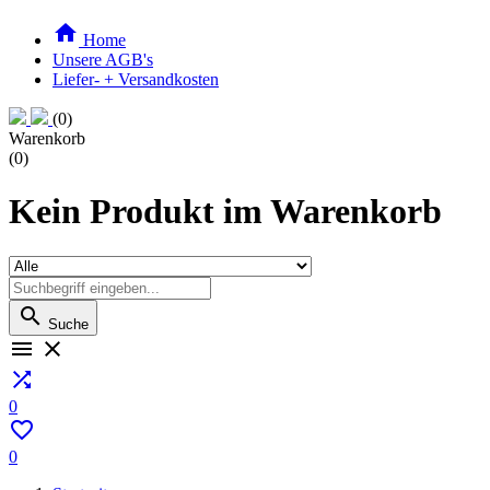

Home
Unsere AGB's
Liefer- + Versandkosten
(0)
Warenkorb
(0)
Kein Produkt im Warenkorb

Suche



0

0