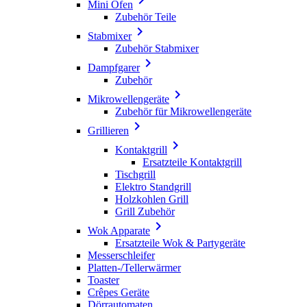
Mini Ofen
Zubehör Teile

Stabmixer
Zubehör Stabmixer

Dampfgarer
Zubehör

Mikrowellengeräte
Zubehör für Mikrowellengeräte

Grillieren

Kontaktgrill
Ersatzteile Kontaktgrill
Tischgrill
Elektro Standgrill
Holzkohlen Grill
Grill Zubehör

Wok Apparate
Ersatzteile Wok & Partygeräte
Messerschleifer
Platten-/Tellerwärmer
Toaster
Crêpes Geräte
Dörrautomaten