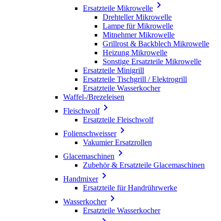

Ersatzteile Mikrowelle
Drehteller Mikrowelle
Lampe für Mikrowelle
Mitnehmer Mikrowelle
Grillrost & Backblech Mikrowelle
Heizung Mikrowelle
Sonstige Ersatzteile Mikrowelle
Ersatzteile Minigrill
Ersatzteile Tischgrill / Elektrogrill
Ersatzteile Wasserkocher
Waffel-/Brezeleisen

Fleischwolf
Ersatzteile Fleischwolf

Folienschweisser
Vakumier Ersatzrollen

Glacemaschinen
Zubehör & Ersatzteile Glacemaschinen

Handmixer
Ersatzteile für Handrührwerke

Wasserkocher
Ersatzteile Wasserkocher
