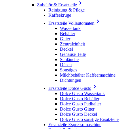

Zubehör & Ersatzteile
Reinigung & Pflege
Kaffeekrüge

Ersatzteile Vollautomaten
Wassertank
Behälter
Gitter
Zentraleinheit
Deckel
Gehäuse Teile
Schläuche
Düsen
Sonstiges
Milchbehälter Kaffeemaschine
Dichtungen

Ersatzteile Dolce Gusto
Dolce Gusto Wassertank
Dolce Gusto Behälter
Dolce Gusto Padhalter
Dolce Gusto Gitter
Dolce Gusto Deckel
Dolce Gusto sonstige Ersatzteile
Ersatzteile Espressomaschine