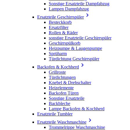
Sonstige Ersatzteile Dampfabzug
Lampen Dampfabzug

Ersatzteile Geschirrspüler
Besteckkorb
Ersatzfilter
Rollen & Räder
sonstige Ersatzteile Geschirrspüler
Geschirrspülkorb
Heizpumpe & Laugenpumpe
Sprüharm
Türdichtung Geschirrspüler

Backofen & Kochherd
Grillroste
Türdichtungen
Knebel & Drehschalter
Heizelemente
Backofen Türen
Sonstige Ersatzteile
Backbleche
Lampe Backofen & Kochherd
Ersatzteile Tumbler

Ersatzteile Waschmaschine
Trommelrippe Waschmaschine