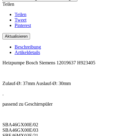
Teilen
Teilen
Tweet
Pinterest
Beschreibung
Artikeldetails
Heizpumpe Bosch Siemens 12019637
H923405
.
Zulauf-Ø: 37mm Auslauf-Ø: 30mm
.
passend zu Geschirrspüler
.
SBA46GX00E/02
SBA46GX00E/03
SBE46MX03E/21