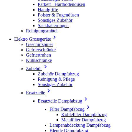
Parkett - Hartbodendüsen
Handgriffe
Polster & Fugendüsen
Sonstiges Zubehör
Sackhalterungen
Reinigungsmittel

Elektro Grossgeräte
Geschirrspüler
Gefrierschränke
Gefriertruhen
Kühlschränke

Zubehör
Zubehör Dampfabzug
Reinigung & Pflege
Sonstiges Zubehör

Ersatzteile

Ersatzteile Dampfabzug

Filter Dampfabzug
Kohlefilter Dampfabzug
Metalfilter Dampfabzug
Lampenabdeckung Dampfabzug
Blende Dampfabzug