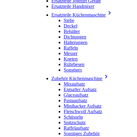
Ersatzteile Joghurt Geräte
Ersatzteile Handmixer

Ersatzteile Küchenmaschine
Siebe
Deckel
Behälter
Dichtungen
Halterungen
Raffeln
Messer
Kneten
Rührbesen
Sonstiges

Zubehör Küchenmaschine
Mixaufsatz
Entsafter Aufsatz
Glaceaufsatz
Pastaaufsatz
Minihacker Aufsatz
Fleischwolf Aufsatz
Schüsseln
Spitzschutz
Raffelaufsatz
Sonstiges Zubehör