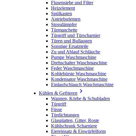
Flusensiebe und Filter
Heizelement
Spülkasten
Antriebsriemen
Stossdämpfer
Türmanchette
Türgriff und Türscharnier
Türen und Bullaugen
Sonstige Ersatzteile
Zu und Ablauf Schläuche
Pumpe Waschmaschine
Drehschalter Waschmaschine
Feder Waschmaschine
Kohlebürste Waschmaschine
Kondensator Waschmaschine
Einlaufschlauch Waschmaschine

Kühlen & Gefrieren
Wannen, Körbe & Schubladen
Türgriff
Füsse
Türdichtungen
Glasplatten, Gitter, Roste
Kühlschrank Scharniere
Eiereinsatz & Eiswürfelform