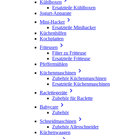
Kühlboxen
Ersatzteile Kühlboxen
Jogurt-Apparate

Mini-Hacker
Ersatzteile Minihacker
Küchenhilfen
Kochplatten

Friteusen
Filter zu Fritteuse
Ersatzteile Fritteuse
Pfeffermühlen

Küchenmaschinen
Zubehör Küchenmaschinen
Ersatzteile Küchenmaschinen

Raclettegeräte
Zubehör für Raclette

Babycare
Zubehör

Schneidmaschinen
Zubehör Allesschneider
Küchenwaagen
