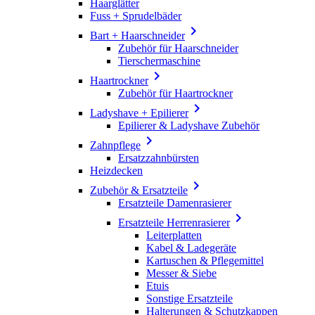
Haarglätter
Fuss + Sprudelbäder

Bart + Haarschneider
Zubehör für Haarschneider
Tierschermaschine

Haartrockner
Zubehör für Haartrockner

Ladyshave + Epilierer
Epilierer & Ladyshave Zubehör

Zahnpflege
Ersatzzahnbürsten
Heizdecken

Zubehör & Ersatzteile
Ersatzteile Damenrasierer

Ersatzteile Herrenrasierer
Leiterplatten
Kabel & Ladegeräte
Kartuschen & Pflegemittel
Messer & Siebe
Etuis
Sonstige Ersatzteile
Halterungen & Schutzkappen