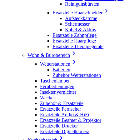
Reinigunsbürsten

Ersatzteile Haarschneider
Aufsteckkämme
Schermesser
Kabel & Akkus
Ersatzteile Zahnpflege
Ersatzteile Haarpflege
Ersatzteile Therapiegeräte

Wohn & Bürobereich

Wetterstationen
Batterien
Zubehör Wetterstationen
Taschenlampen
Fernbedienungen
Insektenvernichter
Wecker
Zubehör & Ersatzteile
Ersatzteile Fernseher
Ersatzteile Audio & HiFi
Ersatzteile Beamer & Projektor
Ersatzteile Drucker
Ersatzteile Digitalkamera
