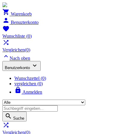

Warenkorb

Benuzterkonto

Wunschliste
(
0
)

Vergleichen(
0
)

Nach oben

Benutzerkonto
Wunschzettel
(
0
)
vergleichen (
0
)

Anmelden

Suche

Vergleichen(
0
)