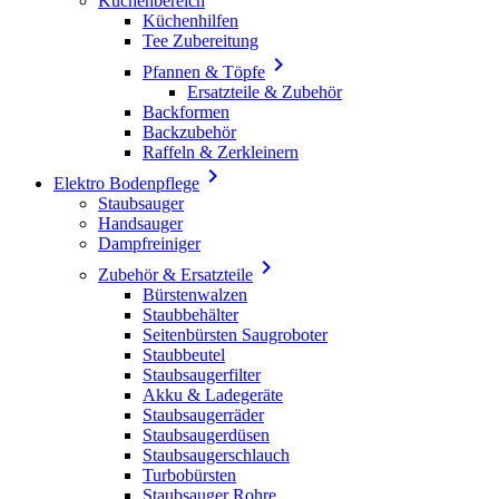
Küchenbereich
Küchenhilfen
Tee Zubereitung

Pfannen & Töpfe
Ersatzteile & Zubehör
Backformen
Backzubehör
Raffeln & Zerkleinern

Elektro Bodenpflege
Staubsauger
Handsauger
Dampfreiniger

Zubehör & Ersatzteile
Bürstenwalzen
Staubbehälter
Seitenbürsten Saugroboter
Staubbeutel
Staubsaugerfilter
Akku & Ladegeräte
Staubsaugerräder
Staubsaugerdüsen
Staubsaugerschlauch
Turbobürsten
Staubsauger Rohre