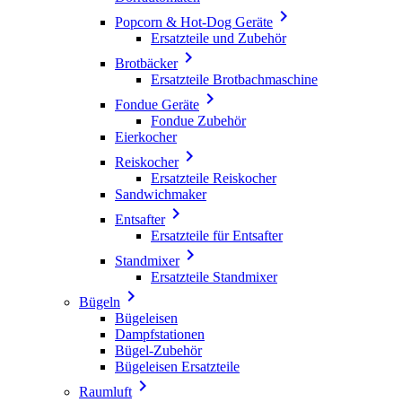

Popcorn & Hot-Dog Geräte
Ersatzteile und Zubehör

Brotbäcker
Ersatzteile Brotbachmaschine

Fondue Geräte
Fondue Zubehör
Eierkocher

Reiskocher
Ersatzteile Reiskocher
Sandwichmaker

Entsafter
Ersatzteile für Entsafter

Standmixer
Ersatzteile Standmixer

Bügeln
Bügeleisen
Dampfstationen
Bügel-Zubehör
Bügeleisen Ersatzteile

Raumluft