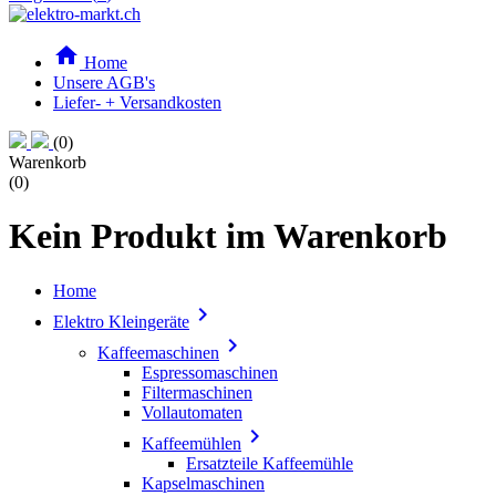

Home
Unsere AGB's
Liefer- + Versandkosten
(0)
Warenkorb
(0)
Kein Produkt im Warenkorb
Home

Elektro Kleingeräte

Kaffeemaschinen
Espressomaschinen
Filtermaschinen
Vollautomaten

Kaffeemühlen
Ersatzteile Kaffeemühle
Kapselmaschinen