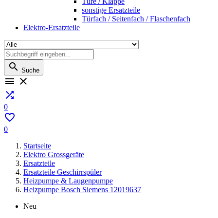
Türe / Klappe
sonstige Ersatzteile
Türfach / Seitenfach / Flaschenfach
Elektro-Ersatzteile

Suche



0

0
Startseite
Elektro Grossgeräte
Ersatzteile
Ersatzteile Geschirrspüler
Heizpumpe & Laugenpumpe
Heizpumpe Bosch Siemens 12019637
Neu