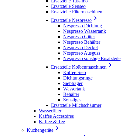
Ersatzteile Tassimo
Ersatzteile Senseo
Ersatzteile Filtermaschinen

Ersatzteile Nespresso
Nespresso Dichtung
Nespresso Wassertank
Nespresso Gitter
Nespresso Behälter
Nespresso Deckel
Nespresso Ausguss
Nespresso sonstige Ersatzteile

Ersatzteile Kolbenmaschinen
Kaffee Sieb
Dichtungsringe
Siebträger
Wassertank
Behälter
Sonstiges
Ersatzteile Milchschäumer
Wasserfilter
Kaffee Accesoires
Kaffee & Tee

Küchengeräte