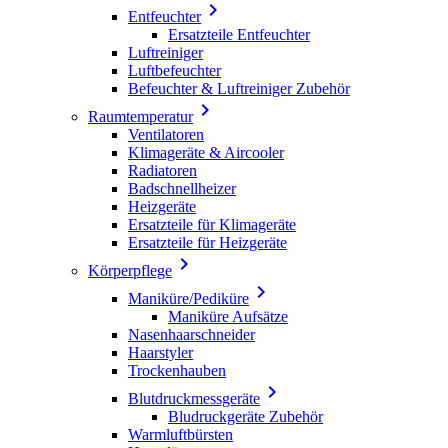

Entfeuchter
Ersatzteile Entfeuchter
Luftreiniger
Luftbefeuchter
Befeuchter & Luftreiniger Zubehör

Raumtemperatur
Ventilatoren
Klimageräte & Aircooler
Radiatoren
Badschnellheizer
Heizgeräte
Ersatzteile für Klimageräte
Ersatzteile für Heizgeräte

Körperpflege

Maniküre/Pediküre
Maniküre Aufsätze
Nasenhaarschneider
Haarstyler
Trockenhauben

Blutdruckmessgeräte
Bludruckgeräte Zubehör
Warmluftbürsten