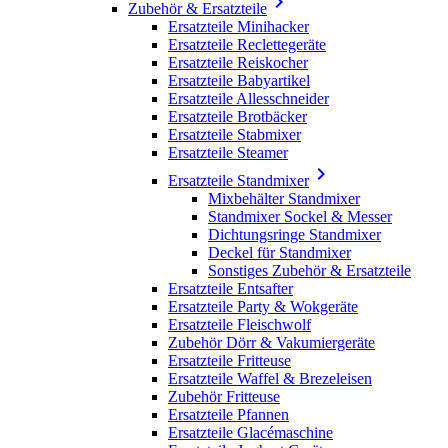

Zubehör & Ersatzteile
Ersatzteile Minihacker
Ersatzteile Reclettegeräte
Ersatzteile Reiskocher
Ersatzteile Babyartikel
Ersatzteile Allesschneider
Ersatzteile Brotbäcker
Ersatzteile Stabmixer
Ersatzteile Steamer

Ersatzteile Standmixer
Mixbehälter Standmixer
Standmixer Sockel & Messer
Dichtungsringe Standmixer
Deckel für Standmixer
Sonstiges Zubehör & Ersatzteile
Ersatzteile Entsafter
Ersatzteile Party & Wokgeräte
Ersatzteile Fleischwolf
Zubehör Dörr & Vakumiergeräte
Ersatzteile Fritteuse
Ersatzteile Waffel & Brezeleisen
Zubehör Fritteuse
Ersatzteile Pfannen
Ersatzteile Glacémaschine