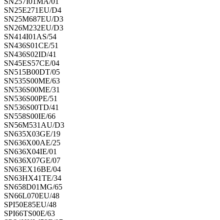
SN257I01MA/01
SN25E271EU/D4
SN25M687EU/D3
SN26M232EU/D3
SN414I01AS/54
SN436S01CE/51
SN436S02ID/41
SN45ES57CE/04
SN515B00DT/05
SN535S00ME/63
SN536S00ME/31
SN536S00PE/51
SN536S00TD/41
SN558S00IE/66
SN56M531AU/D3
SN635X03GE/19
SN636X00AE/25
SN636X04IE/01
SN636X07GE/07
SN63EX16BE/04
SN63HX41TE/34
SN658D01MG/65
SN66L070EU/48
SPI50E85EU/48
SPI66TS00E/63