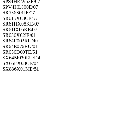
SPS4HKW53E/07
SPV4HL800E/07
SR536S01IE/57
SR615X03CE/57
SR61HX08KE/07
SR61IX05KE/07
SR636X02IE/01
SR64E002RU/40
SR64E076RU/01
SR656D00TE/51
SX64M030EU/D4
SX65EX68CE/04
SX836X01ME/51
.
.
..
.
.
.
.