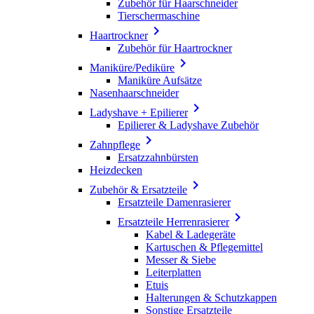
Zubehör für Haarschneider
Tierschermaschine

Haartrockner
Zubehör für Haartrockner

Maniküre/Pediküre
Maniküre Aufsätze
Nasenhaarschneider

Ladyshave + Epilierer
Epilierer & Ladyshave Zubehör

Zahnpflege
Ersatzzahnbürsten
Heizdecken

Zubehör & Ersatzteile
Ersatzteile Damenrasierer

Ersatzteile Herrenrasierer
Kabel & Ladegeräte
Kartuschen & Pflegemittel
Messer & Siebe
Leiterplatten
Etuis
Halterungen & Schutzkappen
Sonstige Ersatzteile