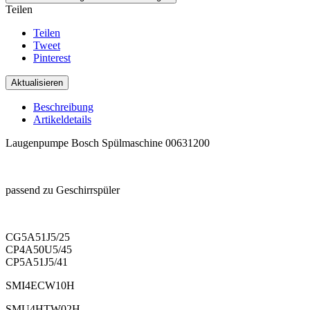
Teilen
Teilen
Tweet
Pinterest
Beschreibung
Artikeldetails
Laugenpumpe Bosch Spülmaschine 00631200
.
passend zu Geschirrspüler
.
CG5A51J5/25
CP4A50U5/45
CP5A51J5/41
SMI4ECW10H
SMU4HTW02H