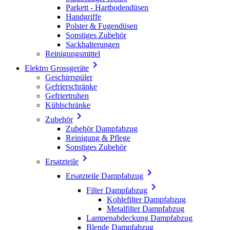
Parkett - Hartbodendüsen
Handgriffe
Polster & Fugendüsen
Sonstiges Zubehör
Sackhalterungen
Reinigungsmittel

Elektro Grossgeräte
Geschirrspüler
Gefrierschränke
Gefriertruhen
Kühlschränke

Zubehör
Zubehör Dampfabzug
Reinigung & Pflege
Sonstiges Zubehör

Ersatzteile

Ersatzteile Dampfabzug

Filter Dampfabzug
Kohlefilter Dampfabzug
Metalfilter Dampfabzug
Lampenabdeckung Dampfabzug
Blende Dampfabzug