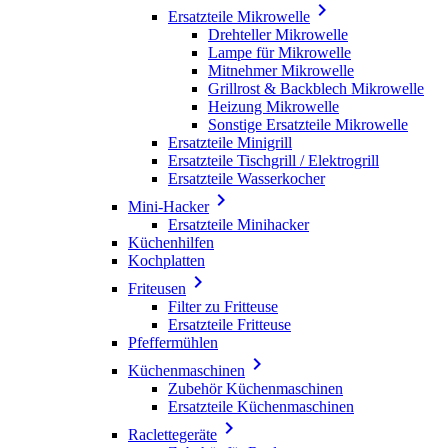

Ersatzteile Mikrowelle
Drehteller Mikrowelle
Lampe für Mikrowelle
Mitnehmer Mikrowelle
Grillrost & Backblech Mikrowelle
Heizung Mikrowelle
Sonstige Ersatzteile Mikrowelle
Ersatzteile Minigrill
Ersatzteile Tischgrill / Elektrogrill
Ersatzteile Wasserkocher

Mini-Hacker
Ersatzteile Minihacker
Küchenhilfen
Kochplatten

Friteusen
Filter zu Fritteuse
Ersatzteile Fritteuse
Pfeffermühlen

Küchenmaschinen
Zubehör Küchenmaschinen
Ersatzteile Küchenmaschinen

Raclettegeräte