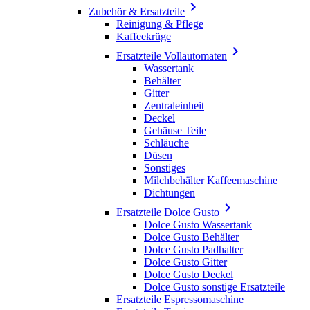

Zubehör & Ersatzteile
Reinigung & Pflege
Kaffeekrüge

Ersatzteile Vollautomaten
Wassertank
Behälter
Gitter
Zentraleinheit
Deckel
Gehäuse Teile
Schläuche
Düsen
Sonstiges
Milchbehälter Kaffeemaschine
Dichtungen

Ersatzteile Dolce Gusto
Dolce Gusto Wassertank
Dolce Gusto Behälter
Dolce Gusto Padhalter
Dolce Gusto Gitter
Dolce Gusto Deckel
Dolce Gusto sonstige Ersatzteile
Ersatzteile Espressomaschine