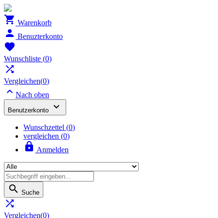

Warenkorb

Benuzterkonto

Wunschliste
(
0
)

Vergleichen(
0
)

Nach oben

Benutzerkonto
Wunschzettel
(
0
)
vergleichen (
0
)

Anmelden

Suche

Vergleichen(
0
)