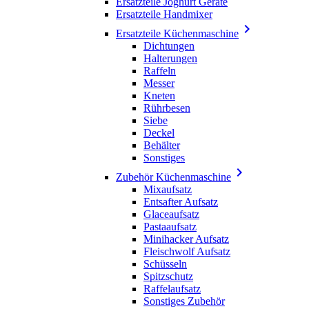
Ersatzteile Joghurt Geräte
Ersatzteile Handmixer

Ersatzteile Küchenmaschine
Dichtungen
Halterungen
Raffeln
Messer
Kneten
Rührbesen
Siebe
Deckel
Behälter
Sonstiges

Zubehör Küchenmaschine
Mixaufsatz
Entsafter Aufsatz
Glaceaufsatz
Pastaaufsatz
Minihacker Aufsatz
Fleischwolf Aufsatz
Schüsseln
Spitzschutz
Raffelaufsatz
Sonstiges Zubehör