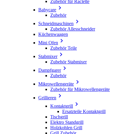
Zubehör für Raclette

Babycare
Zubehör

Schneidmaschinen
Zubehör Allesschneider
Küchenwaagen

Mini Ofen
Zubehör Teile

Stabmixer
Zubehör Stabmixer

Dampfgarer
Zubehör

Mikrowellengeräte
Zubehör für Mikrowellengeräte

Grillieren

Kontaktgrill
Ersatzteile Kontaktgrill
Tischgrill
Elektro Standgrill
Holzkohlen Grill
Grill Zubehör