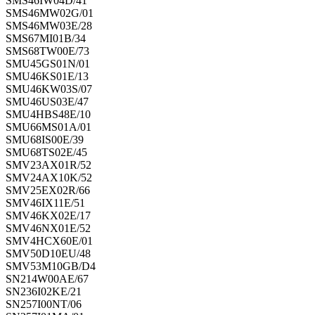
SMS46IW04D/41
SMS46MW02G/01
SMS46MW03E/28
SMS67MI01B/34
SMS68TW00E/73
SMU45GS01N/01
SMU46KS01E/13
SMU46KW03S/07
SMU46US03E/47
SMU4HBS48E/10
SMU66MS01A/01
SMU68IS00E/39
SMU68TS02E/45
SMV23AX01R/52
SMV24AX10K/52
SMV25EX02R/66
SMV46IX11E/51
SMV46KX02E/17
SMV46NX01E/52
SMV4HCX60E/01
SMV50D10EU/48
SMV53M10GB/D4
SN214W00AE/67
SN236I02KE/21
SN257I00NT/06