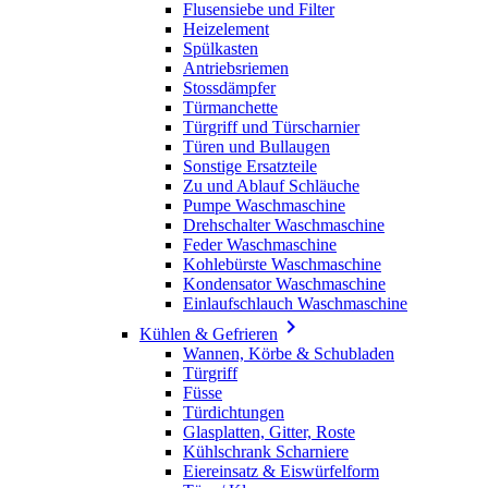
Flusensiebe und Filter
Heizelement
Spülkasten
Antriebsriemen
Stossdämpfer
Türmanchette
Türgriff und Türscharnier
Türen und Bullaugen
Sonstige Ersatzteile
Zu und Ablauf Schläuche
Pumpe Waschmaschine
Drehschalter Waschmaschine
Feder Waschmaschine
Kohlebürste Waschmaschine
Kondensator Waschmaschine
Einlaufschlauch Waschmaschine

Kühlen & Gefrieren
Wannen, Körbe & Schubladen
Türgriff
Füsse
Türdichtungen
Glasplatten, Gitter, Roste
Kühlschrank Scharniere
Eiereinsatz & Eiswürfelform