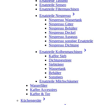
Ersatzteile Tassimo
Ersatzteile Senseo
Ersatzteile Filtermaschinen

Ersatzteile Nespresso
Nespresso Wassertank
Nespresso Gitter
Nespresso Behälter
Nespresso Deckel
Nespresso Ausguss
Nespresso sonstige Ersatzteile
Nespresso Dichtung

Ersatzteile Kolbenmaschinen
Kaffee Sieb
Dichtungsringe
Siebträger
Wassertank
Behälter
Sonstiges
Ersatzteile Milchschäumer
Wasserfilter
Kaffee Accesoires
Kaffee & Tee

Küchengeräte