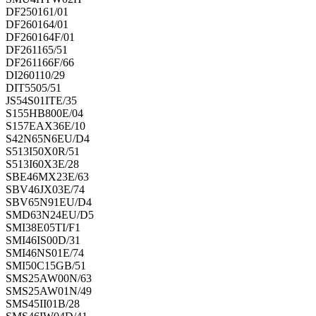
DF250161/01
DF260164/01
DF260164F/01
DF261165/51
DF261166F/66
DI260110/29
DIT5505/51
JS54S01ITE/35
S155HB800E/04
S157EAX36E/10
S42N65N6EU/D4
S513I50X0R/51
S513I60X3E/28
SBE46MX23E/63
SBV46JX03E/74
SBV65N91EU/D4
SMD63N24EU/D5
SMI38E05TI/F1
SMI46IS00D/31
SMI46NS01E/74
SMI50C15GB/51
SMS25AW00N/63
SMS25AW01N/49
SMS45II01B/28