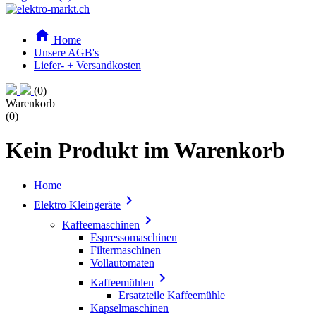

Home
Unsere AGB's
Liefer- + Versandkosten
(0)
Warenkorb
(0)
Kein Produkt im Warenkorb
Home

Elektro Kleingeräte

Kaffeemaschinen
Espressomaschinen
Filtermaschinen
Vollautomaten

Kaffeemühlen
Ersatzteile Kaffeemühle
Kapselmaschinen