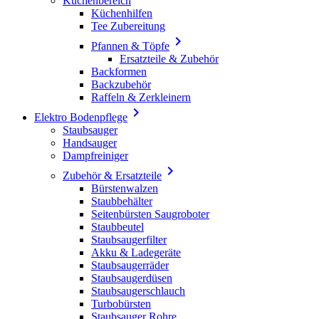
Küchenbereich
Küchenhilfen
Tee Zubereitung

Pfannen & Töpfe
Ersatzteile & Zubehör
Backformen
Backzubehör
Raffeln & Zerkleinern

Elektro Bodenpflege
Staubsauger
Handsauger
Dampfreiniger

Zubehör & Ersatzteile
Bürstenwalzen
Staubbehälter
Seitenbürsten Saugroboter
Staubbeutel
Staubsaugerfilter
Akku & Ladegeräte
Staubsaugerräder
Staubsaugerdüsen
Staubsaugerschlauch
Turbobürsten
Staubsauger Rohre