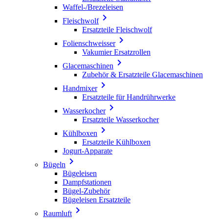
Waffel-/Brezeleisen

Fleischwolf
Ersatzteile Fleischwolf

Folienschweisser
Vakumier Ersatzrollen

Glacemaschinen
Zubehör & Ersatzteile Glacemaschinen

Handmixer
Ersatzteile für Handrührwerke

Wasserkocher
Ersatzteile Wasserkocher

Kühlboxen
Ersatzteile Kühlboxen
Jogurt-Apparate

Bügeln
Bügeleisen
Dampfstationen
Bügel-Zubehör
Bügeleisen Ersatzteile

Raumluft