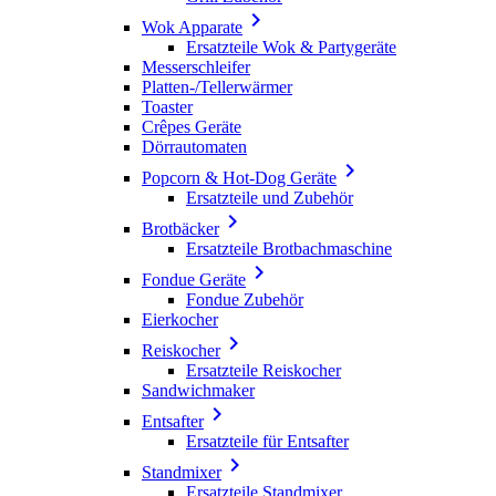

Wok Apparate
Ersatzteile Wok & Partygeräte
Messerschleifer
Platten-/Tellerwärmer
Toaster
Crêpes Geräte
Dörrautomaten

Popcorn & Hot-Dog Geräte
Ersatzteile und Zubehör

Brotbäcker
Ersatzteile Brotbachmaschine

Fondue Geräte
Fondue Zubehör
Eierkocher

Reiskocher
Ersatzteile Reiskocher
Sandwichmaker

Entsafter
Ersatzteile für Entsafter

Standmixer
Ersatzteile Standmixer