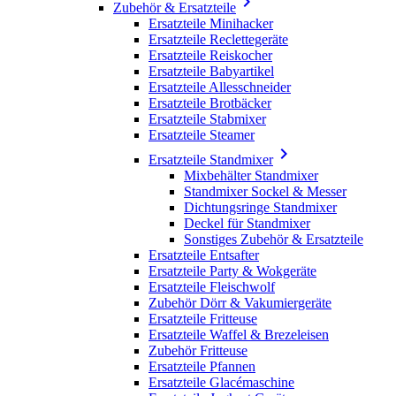

Zubehör & Ersatzteile
Ersatzteile Minihacker
Ersatzteile Reclettegeräte
Ersatzteile Reiskocher
Ersatzteile Babyartikel
Ersatzteile Allesschneider
Ersatzteile Brotbäcker
Ersatzteile Stabmixer
Ersatzteile Steamer

Ersatzteile Standmixer
Mixbehälter Standmixer
Standmixer Sockel & Messer
Dichtungsringe Standmixer
Deckel für Standmixer
Sonstiges Zubehör & Ersatzteile
Ersatzteile Entsafter
Ersatzteile Party & Wokgeräte
Ersatzteile Fleischwolf
Zubehör Dörr & Vakumiergeräte
Ersatzteile Fritteuse
Ersatzteile Waffel & Brezeleisen
Zubehör Fritteuse
Ersatzteile Pfannen
Ersatzteile Glacémaschine