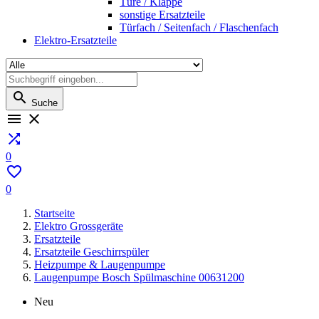
Türe / Klappe
sonstige Ersatzteile
Türfach / Seitenfach / Flaschenfach
Elektro-Ersatzteile

Suche



0

0
Startseite
Elektro Grossgeräte
Ersatzteile
Ersatzteile Geschirrspüler
Heizpumpe & Laugenpumpe
Laugenpumpe Bosch Spülmaschine 00631200
Neu