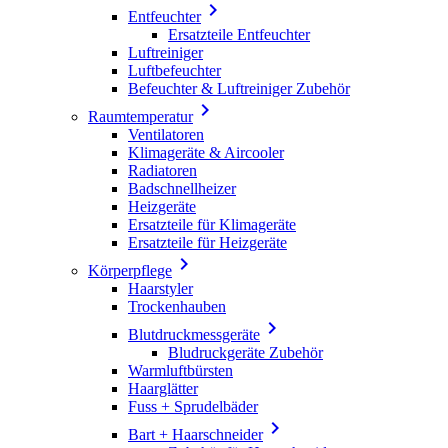

Entfeuchter
Ersatzteile Entfeuchter
Luftreiniger
Luftbefeuchter
Befeuchter & Luftreiniger Zubehör

Raumtemperatur
Ventilatoren
Klimageräte & Aircooler
Radiatoren
Badschnellheizer
Heizgeräte
Ersatzteile für Klimageräte
Ersatzteile für Heizgeräte

Körperpflege
Haarstyler
Trockenhauben

Blutdruckmessgeräte
Bludruckgeräte Zubehör
Warmluftbürsten
Haarglätter
Fuss + Sprudelbäder

Bart + Haarschneider