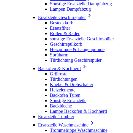
Sonstige Ersatzteile Dampfabzug
Lampen Dampfabzug

Ersatzteile Geschirrspüler
Besteckkorb
Ersatzfilter
Rollen & Räder
sonstige Ersatzteile Geschirrspüler
Geschirrspülkorb
Heizpumpe & Laugenpumpe
Sprüharm
Türdichtung Geschirrspüler

Backofen & Kochherd
Grillroste
Türdichtungen
Knebel & Drehschalter
Heizelemente
Backofen Türen
Sonstige Ersatzteile
Backbleche
Lampe Backofen & Kochherd
Ersatzteile Tumbler

Ersatzteile Waschmaschine
Trommelrippe Waschmaschine