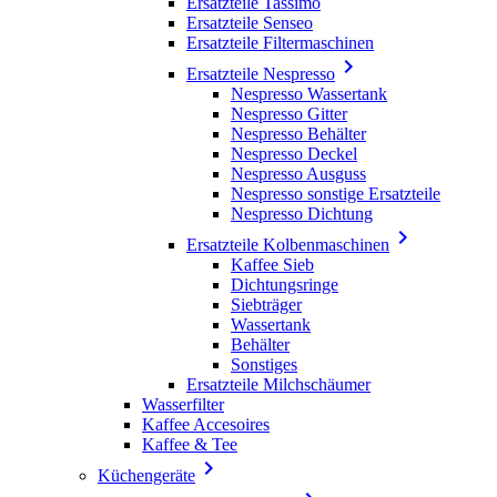
Ersatzteile Tassimo
Ersatzteile Senseo
Ersatzteile Filtermaschinen

Ersatzteile Nespresso
Nespresso Wassertank
Nespresso Gitter
Nespresso Behälter
Nespresso Deckel
Nespresso Ausguss
Nespresso sonstige Ersatzteile
Nespresso Dichtung

Ersatzteile Kolbenmaschinen
Kaffee Sieb
Dichtungsringe
Siebträger
Wassertank
Behälter
Sonstiges
Ersatzteile Milchschäumer
Wasserfilter
Kaffee Accesoires
Kaffee & Tee

Küchengeräte