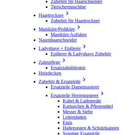
Zubehör für Haarschneider
Tierschermaschine

Haartrockner
Zubehör für Haartrockner

Maniküre/Pediküre
Maniküre Aufsätze
Nasenhaarschneider

Ladyshave + Epilierer
Epilierer & Ladyshave Zubehör

Zahnpflege
Ersatzzahnbürsten
Heizdecken

Zubehör & Ersatzteile
Ersatzteile Damenrasierer

Ersatzteile Herrenrasierer
Kabel & Ladegeräte
Kartuschen & Pflegemittel
Messer & Siebe
Leiterplatten
Etuis
Halterungen & Schutzkappen
Sonstige Ersatzteile