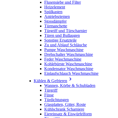
Flusensiebe und Filter
Heizelement
Spülkasten
Antriebsriemen
Stossdämpfer
Türmanchette
Türgriff und Türscharnier
Türen und Bullaugen
Sonstige Ersatzteile
Zu und Ablauf Schläuche
Pumpe Waschmaschine
Drehschalter Waschmaschine
Feder Waschmaschine
Kohlebürste Waschmaschine
Kondensator Waschmaschine
Einlaufschlauch Waschmaschine

Kühlen & Gefrieren
Wannen, Körbe & Schubladen
Türgriff
Füsse
Türdichtungen
Glasplatten, Gitter, Roste
Kühlschrank Scharniere
Eiereinsatz & Eiswürfelform