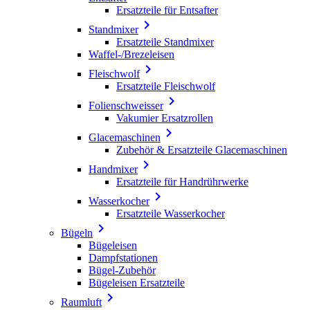
Ersatzteile für Entsafter

Standmixer
Ersatzteile Standmixer
Waffel-/Brezeleisen

Fleischwolf
Ersatzteile Fleischwolf

Folienschweisser
Vakumier Ersatzrollen

Glacemaschinen
Zubehör & Ersatzteile Glacemaschinen

Handmixer
Ersatzteile für Handrührwerke

Wasserkocher
Ersatzteile Wasserkocher

Bügeln
Bügeleisen
Dampfstationen
Bügel-Zubehör
Bügeleisen Ersatzteile

Raumluft