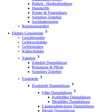
Parkett - Hartbodendüsen
Handgriffe
Polster & Fugendüsen
Sonstiges Zubehör
Sackhalterungen
Reinigungsmittel

Elektro Grossgeräte
Geschirrspüler
Gefrierschränke
Gefriertruhen
Kühlschränke

Zubehör
Zubehör Dampfabzug
Reinigung & Pflege
Sonstiges Zubehör

Ersatzteile

Ersatzteile Dampfabzug

Filter Dampfabzug
Kohlefilter Dampfabzug
Metalfilter Dampfabzug
Lampenabdeckung Dampfabzug
Blende Dampfabzug