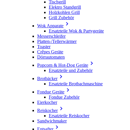
Tischgrill
Elektro Standgrill
Holzkohlen Grill
Grill Zubehör

Wok Apparate
Ersatzteile Wok & Partygeräte
Messerschleifer
Platten-/Tellerwärmer
Toaster
Crêpes Geräte
Dörrautomaten

Popcorn & Hot-Dog Geräte
Ersatzteile und Zubehör

Brotbäcker
Ersatzteile Brotbachmaschine

Fondue Geräte
Fondue Zubehör
Eierkocher

Reiskocher
Ersatzteile Reiskocher
Sandwichmaker

Entsafter