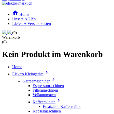

Home
Unsere AGB's
Liefer- + Versandkosten
(0)
Warenkorb
(0)
Kein Produkt im Warenkorb
Home

Elektro Kleingeräte

Kaffeemaschinen
Espressomaschinen
Filtermaschinen
Vollautomaten

Kaffeemühlen
Ersatzteile Kaffeemühle
Kapselmaschinen