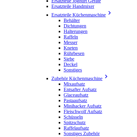
Ersatzteile Joghurt Geräte
Ersatzteile Handmixer

Ersatzteile Küchenmaschine
Behälter
Dichtungen
Halterungen
Raffeln
Messer
Kneten
Rührbesen
Siebe
Deckel
Sonstiges

Zubehör Küchenmaschine
Mixaufsatz
Entsafter Aufsatz
Glaceaufsatz
Pastaaufsatz
Minihacker Aufsatz
Fleischwolf Aufsatz
Schüsseln
Spitzschutz
Raffelaufsatz
Sonstiges Zubehör