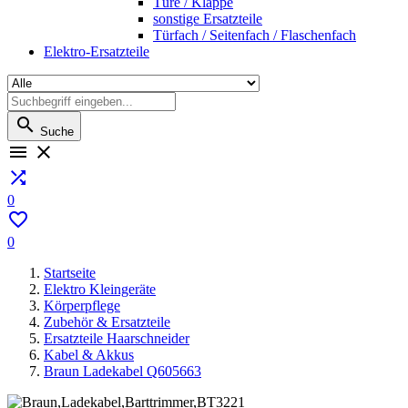
Türe / Klappe
sonstige Ersatzteile
Türfach / Seitenfach / Flaschenfach
Elektro-Ersatzteile

Suche



0

0
Startseite
Elektro Kleingeräte
Körperpflege
Zubehör & Ersatzteile
Ersatzteile Haarschneider
Kabel & Akkus
Braun Ladekabel Q605663