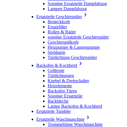
Sonstige Ersatzteile Dampfabzug
Lampen Dampfabzug

Ersatzteile Geschirrspüler
Besteckkorb
Ersatzfilter
Rollen & Räder
sonstige Ersatzteile Geschirrspüler
Geschirrspülkorb
Heizpumpe & Laugenpumpe
Sprüharm
Türdichtung Geschirrspüler

Backofen & Kochherd
Grillroste
Türdichtungen
Knebel & Drehschalter
Heizelemente
Backofen Türen
Sonstige Ersatzteile
Backbleche
Lampe Backofen & Kochherd
Ersatzteile Tumbler

Ersatzteile Waschmaschine
Trommelrippe Waschmaschine