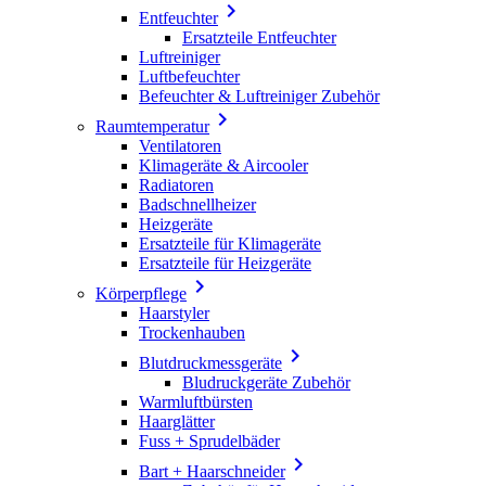

Entfeuchter
Ersatzteile Entfeuchter
Luftreiniger
Luftbefeuchter
Befeuchter & Luftreiniger Zubehör

Raumtemperatur
Ventilatoren
Klimageräte & Aircooler
Radiatoren
Badschnellheizer
Heizgeräte
Ersatzteile für Klimageräte
Ersatzteile für Heizgeräte

Körperpflege
Haarstyler
Trockenhauben

Blutdruckmessgeräte
Bludruckgeräte Zubehör
Warmluftbürsten
Haarglätter
Fuss + Sprudelbäder

Bart + Haarschneider