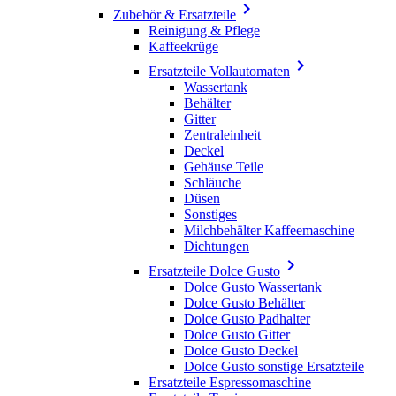

Zubehör & Ersatzteile
Reinigung & Pflege
Kaffeekrüge

Ersatzteile Vollautomaten
Wassertank
Behälter
Gitter
Zentraleinheit
Deckel
Gehäuse Teile
Schläuche
Düsen
Sonstiges
Milchbehälter Kaffeemaschine
Dichtungen

Ersatzteile Dolce Gusto
Dolce Gusto Wassertank
Dolce Gusto Behälter
Dolce Gusto Padhalter
Dolce Gusto Gitter
Dolce Gusto Deckel
Dolce Gusto sonstige Ersatzteile
Ersatzteile Espressomaschine