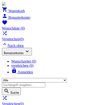

Warenkorb

Benuzterkonto

Wunschliste
(
0
)

Vergleichen(
0
)

Nach oben

Benutzerkonto
Wunschzettel
(
0
)
vergleichen (
0
)

Anmelden

Suche

Vergleichen(
0
)