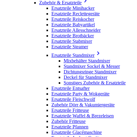

Zubehör & Ersatzteile
Ersatzteile Minihacker
Ersatzteile Reclettegeräte
Ersatzteile Reiskocher
Ersatzteile Babyartikel
Ersatzteile Allesschneider
Ersatzteile Brotbäcker
Ersatzteile Stabmixer
Ersatzteile Steamer

Ersatzteile Standmixer
Mixbehälter Standmixer
Standmixer Sockel & Messer
Dichtungsringe Standmixer
Deckel für Standmixer
Sonstiges Zubehör & Ersatzteile
Ersatzteile Entsafter
Ersatzteile Party & Wokgeräte
Ersatzteile Fleischwolf
Zubehör Dörr & Vakumiergeräte
Ersatzteile Fritteuse
Ersatzteile Waffel & Brezeleisen
Zubehör Fritteuse
Ersatzteile Pfannen
Ersatzteile Glacémaschine