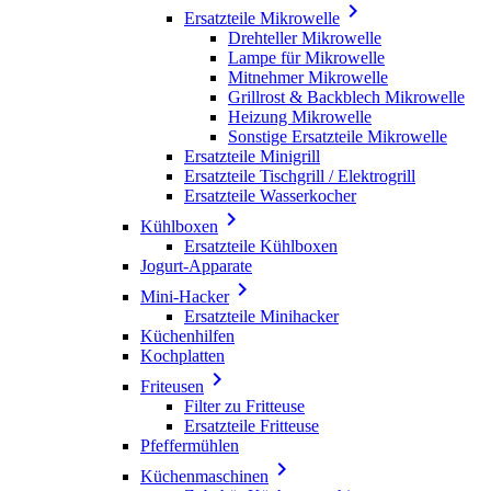

Ersatzteile Mikrowelle
Drehteller Mikrowelle
Lampe für Mikrowelle
Mitnehmer Mikrowelle
Grillrost & Backblech Mikrowelle
Heizung Mikrowelle
Sonstige Ersatzteile Mikrowelle
Ersatzteile Minigrill
Ersatzteile Tischgrill / Elektrogrill
Ersatzteile Wasserkocher

Kühlboxen
Ersatzteile Kühlboxen
Jogurt-Apparate

Mini-Hacker
Ersatzteile Minihacker
Küchenhilfen
Kochplatten

Friteusen
Filter zu Fritteuse
Ersatzteile Fritteuse
Pfeffermühlen

Küchenmaschinen