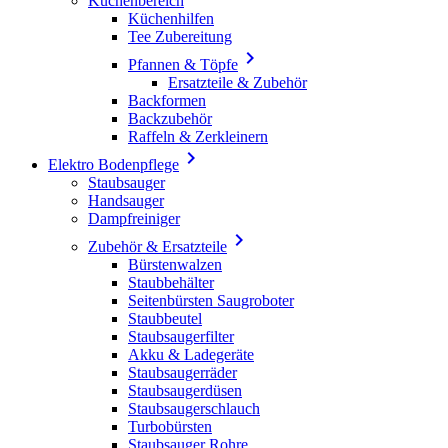
Küchenbereich
Küchenhilfen
Tee Zubereitung

Pfannen & Töpfe
Ersatzteile & Zubehör
Backformen
Backzubehör
Raffeln & Zerkleinern

Elektro Bodenpflege
Staubsauger
Handsauger
Dampfreiniger

Zubehör & Ersatzteile
Bürstenwalzen
Staubbehälter
Seitenbürsten Saugroboter
Staubbeutel
Staubsaugerfilter
Akku & Ladegeräte
Staubsaugerräder
Staubsaugerdüsen
Staubsaugerschlauch
Turbobürsten
Staubsauger Rohre