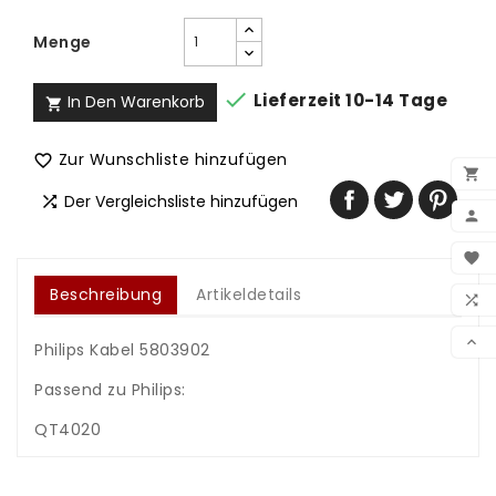
Menge

Lieferzeit 10-14 Tage
In Den Warenkorb

Zur Wunschliste hinzufügen


Der Vergleichsliste hinzufügen


BEN

WUN
Beschreibung
Artikeldetails

VER

Philips Kabel 5803902
Passend zu Philips:
QT4020