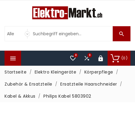

0
0



(0)

Startseite
Elektro Kleingeräte
Körperpflege
Zubehör & Ersatzteile
Ersatzteile Haarschneider
Kabel & Akkus
Philips Kabel 5803902