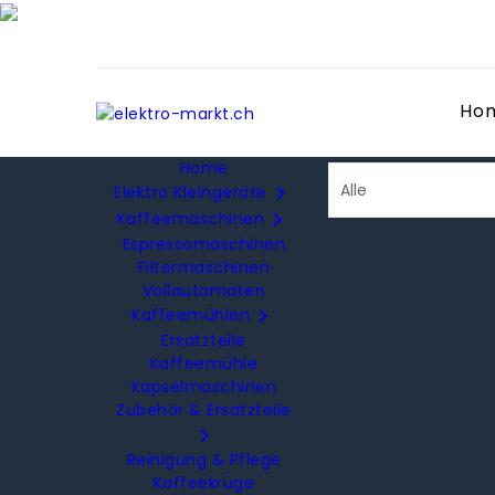
Ho
Home

Elektro Kleingeräte

Kaffeemaschinen
Espressomaschinen
Filtermaschinen
Vollautomaten

Kaffeemühlen
Ersatzteile
Kaffeemühle
Kapselmaschinen
Zubehör & Ersatzteile

Reinigung & Pflege
Kaffeekrüge