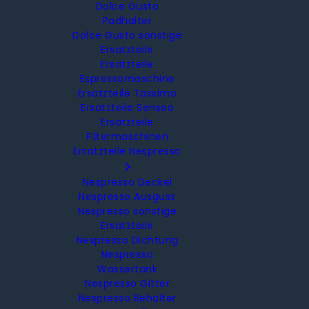
Dolce Gusto
Padhalter
Dolce Gusto sonstige
Ersatzteile
Ersatzteile
Espressomaschine
Ersatzteile Tassimo
Ersatzteile Senseo
Ersatzteile
Filtermaschinen
Ersatzteile Nespresso

Nespresso Deckel
Nespresso Ausguss
Nespresso sonstige
Ersatzteile
Nespresso Dichtung
Nespresso
Wassertank
Nespresso Gitter
Nespresso Behälter