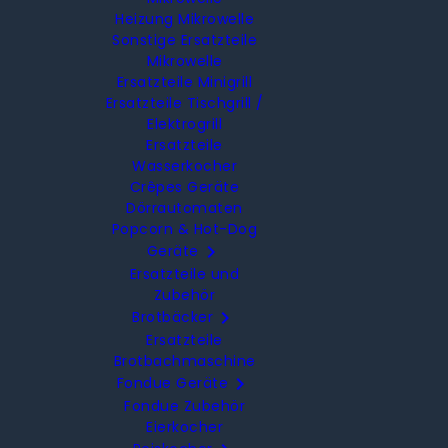
Heizung Mikrowelle
Sonstige Ersatzteile
Mikrowelle
Ersatzteile Minigrill
Ersatzteile Tischgrill /
Elektrogrill
Ersatzteile
Wasserkocher
Crêpes Geräte
Dörrautomaten
Popcorn & Hot-Dog

Geräte
Ersatzteile und
Zubehör

Brotbäcker
Ersatzteile
Brotbachmaschine

Fondue Geräte
Fondue Zubehör
Eierkocher