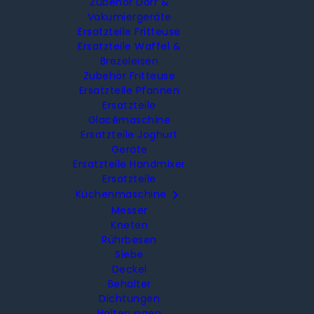
Zubehör Dörr &
Vakumiergeräte
Ersatzteile Fritteuse
Ersatzteile Waffel &
Brezeleisen
Zubehör Fritteuse
Ersatzteile Pfannen
Ersatzteile
Glacémaschine
Ersatzteile Joghurt
Geräte
Ersatzteile Handmixer
Ersatzteile

Küchenmaschine
Messer
Kneten
Rührbesen
Siebe
Deckel
Behälter
Dichtungen
Halterungen