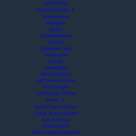
Ersatzteile

Vollautomaten
Wassertank
Behälter
Gitter
Zentraleinheit
Deckel
Gehäuse Teile
Schläuche
Düsen
Sonstiges
Milchbehälter
Kaffeemaschine
Dichtungen
Ersatzteile Dolce

Gusto
Dolce Gusto Gitter
Dolce Gusto Deckel
Dolce Gusto
Wassertank
Dolce Gusto Behälter