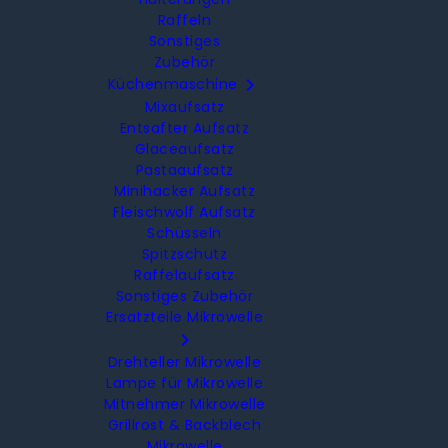
Raffeln
Sonstiges
Zubehör

Küchenmaschine
Mixaufsatz
Entsafter Aufsatz
Glaceaufsatz
Pastaaufsatz
Minihacker Aufsatz
Fleischwolf Aufsatz
Schüsseln
Spitzschutz
Raffelaufsatz
Sonstiges Zubehör
Ersatzteile Mikrowelle

Drehteller Mikrowelle
Lampe für Mikrowelle
Mitnehmer Mikrowelle
Grillrost & Backblech
Mikrowelle