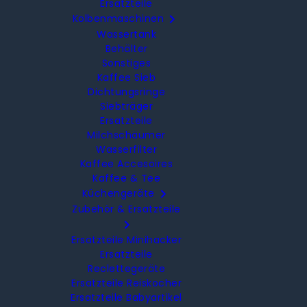
Ersatzteile

Kolbenmaschinen
Wassertank
Behälter
Sonstiges
Kaffee Sieb
Dichtungsringe
Siebträger
Ersatzteile
Milchschäumer
Wasserfilter
Kaffee Accesoires
Kaffee & Tee

Küchengeräte
Zubehör & Ersatzteile

Ersatzteile Minihacker
Ersatzteile
Reclettegeräte
Ersatzteile Reiskocher
Ersatzteile Babyartikel