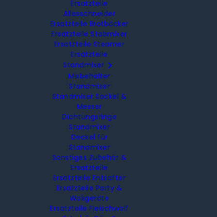
Ersatzteile
Allesschneider
Ersatzteile Brotbäcker
Ersatzteile Stabmixer
Ersatzteile Steamer
Ersatzteile

Standmixer
Mixbehälter
Standmixer
Standmixer Sockel &
Messer
Dichtungsringe
Standmixer
Deckel für
Standmixer
Sonstiges Zubehör &
Ersatzteile
Ersatzteile Entsafter
Ersatzteile Party &
Wokgeräte
Ersatzteile Fleischwolf