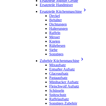
Ersatzteile Joghurt Geräte
Ersatzteile Handmixer

Ersatzteile Küchenmaschine
Deckel
Behälter
Dichtungen
Halterungen
Raffeln
Messer
Kneten
Rührbesen
Siebe
Sonstiges

Zubehör Küchenmaschine
Mixaufsatz
Entsafter Aufsatz
Glaceaufsatz
Pastaaufsatz
Minihacker Aufsatz
Fleischwolf Aufsatz
Schüsseln
Spitzschutz
Raffelaufsatz
Sonstiges Zubehör