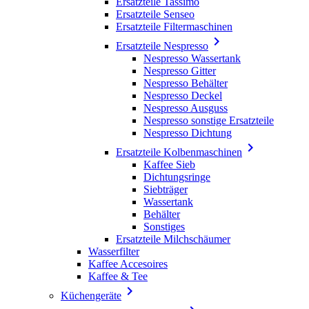
Ersatzteile Tassimo
Ersatzteile Senseo
Ersatzteile Filtermaschinen

Ersatzteile Nespresso
Nespresso Wassertank
Nespresso Gitter
Nespresso Behälter
Nespresso Deckel
Nespresso Ausguss
Nespresso sonstige Ersatzteile
Nespresso Dichtung

Ersatzteile Kolbenmaschinen
Kaffee Sieb
Dichtungsringe
Siebträger
Wassertank
Behälter
Sonstiges
Ersatzteile Milchschäumer
Wasserfilter
Kaffee Accesoires
Kaffee & Tee

Küchengeräte