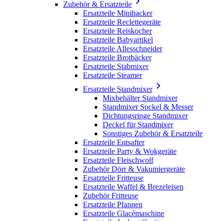

Zubehör & Ersatzteile
Ersatzteile Minihacker
Ersatzteile Reclettegeräte
Ersatzteile Reiskocher
Ersatzteile Babyartikel
Ersatzteile Allesschneider
Ersatzteile Brotbäcker
Ersatzteile Stabmixer
Ersatzteile Steamer

Ersatzteile Standmixer
Mixbehälter Standmixer
Standmixer Sockel & Messer
Dichtungsringe Standmixer
Deckel für Standmixer
Sonstiges Zubehör & Ersatzteile
Ersatzteile Entsafter
Ersatzteile Party & Wokgeräte
Ersatzteile Fleischwolf
Zubehör Dörr & Vakumiergeräte
Ersatzteile Fritteuse
Ersatzteile Waffel & Brezeleisen
Zubehör Fritteuse
Ersatzteile Pfannen
Ersatzteile Glacémaschine