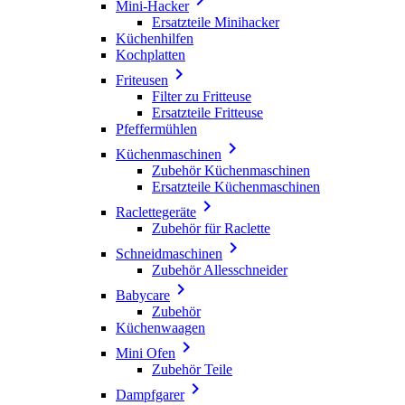
Mini-Hacker
Ersatzteile Minihacker
Küchenhilfen
Kochplatten

Friteusen
Filter zu Fritteuse
Ersatzteile Fritteuse
Pfeffermühlen

Küchenmaschinen
Zubehör Küchenmaschinen
Ersatzteile Küchenmaschinen

Raclettegeräte
Zubehör für Raclette

Schneidmaschinen
Zubehör Allesschneider

Babycare
Zubehör
Küchenwaagen

Mini Ofen
Zubehör Teile

Dampfgarer