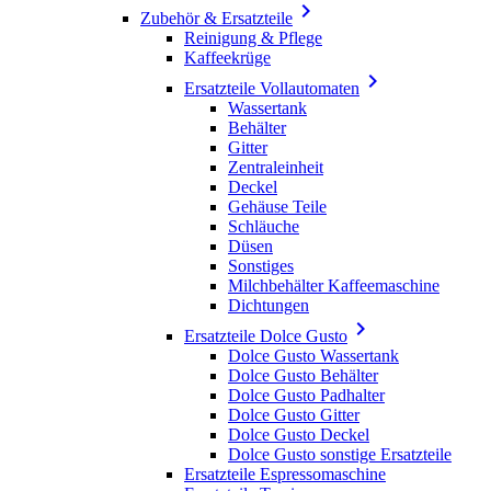

Zubehör & Ersatzteile
Reinigung & Pflege
Kaffeekrüge

Ersatzteile Vollautomaten
Wassertank
Behälter
Gitter
Zentraleinheit
Deckel
Gehäuse Teile
Schläuche
Düsen
Sonstiges
Milchbehälter Kaffeemaschine
Dichtungen

Ersatzteile Dolce Gusto
Dolce Gusto Wassertank
Dolce Gusto Behälter
Dolce Gusto Padhalter
Dolce Gusto Gitter
Dolce Gusto Deckel
Dolce Gusto sonstige Ersatzteile
Ersatzteile Espressomaschine