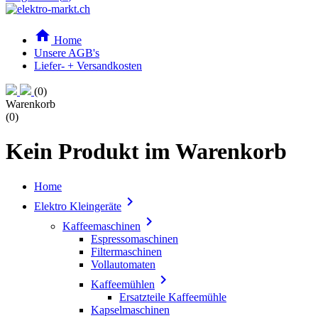

Home
Unsere AGB's
Liefer- + Versandkosten
(0)
Warenkorb
(0)
Kein Produkt im Warenkorb
Home

Elektro Kleingeräte

Kaffeemaschinen
Espressomaschinen
Filtermaschinen
Vollautomaten

Kaffeemühlen
Ersatzteile Kaffeemühle
Kapselmaschinen