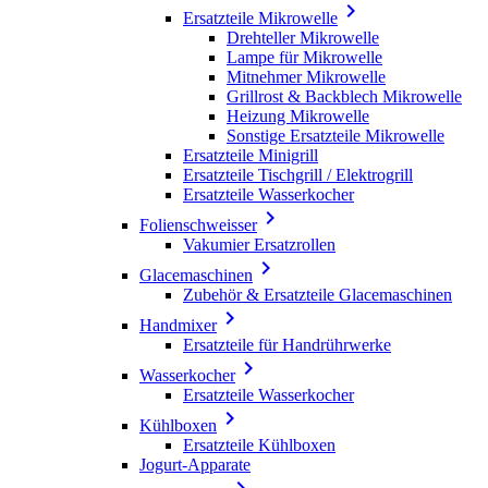

Ersatzteile Mikrowelle
Drehteller Mikrowelle
Lampe für Mikrowelle
Mitnehmer Mikrowelle
Grillrost & Backblech Mikrowelle
Heizung Mikrowelle
Sonstige Ersatzteile Mikrowelle
Ersatzteile Minigrill
Ersatzteile Tischgrill / Elektrogrill
Ersatzteile Wasserkocher

Folienschweisser
Vakumier Ersatzrollen

Glacemaschinen
Zubehör & Ersatzteile Glacemaschinen

Handmixer
Ersatzteile für Handrührwerke

Wasserkocher
Ersatzteile Wasserkocher

Kühlboxen
Ersatzteile Kühlboxen
Jogurt-Apparate
