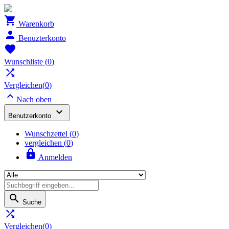

Warenkorb

Benuzterkonto

Wunschliste
(
0
)

Vergleichen(
0
)

Nach oben

Benutzerkonto
Wunschzettel
(
0
)
vergleichen (
0
)

Anmelden

Suche

Vergleichen(
0
)