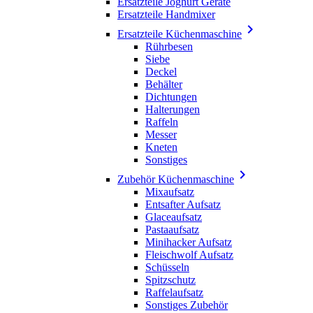
Ersatzteile Joghurt Geräte
Ersatzteile Handmixer

Ersatzteile Küchenmaschine
Rührbesen
Siebe
Deckel
Behälter
Dichtungen
Halterungen
Raffeln
Messer
Kneten
Sonstiges

Zubehör Küchenmaschine
Mixaufsatz
Entsafter Aufsatz
Glaceaufsatz
Pastaaufsatz
Minihacker Aufsatz
Fleischwolf Aufsatz
Schüsseln
Spitzschutz
Raffelaufsatz
Sonstiges Zubehör