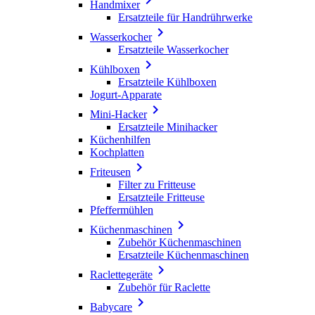
Handmixer
Ersatzteile für Handrührwerke

Wasserkocher
Ersatzteile Wasserkocher

Kühlboxen
Ersatzteile Kühlboxen
Jogurt-Apparate

Mini-Hacker
Ersatzteile Minihacker
Küchenhilfen
Kochplatten

Friteusen
Filter zu Fritteuse
Ersatzteile Fritteuse
Pfeffermühlen

Küchenmaschinen
Zubehör Küchenmaschinen
Ersatzteile Küchenmaschinen

Raclettegeräte
Zubehör für Raclette

Babycare