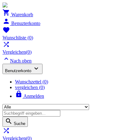

Warenkorb

Benuzterkonto

Wunschliste
(
0
)

Vergleichen(
0
)

Nach oben

Benutzerkonto
Wunschzettel
(
0
)
vergleichen (
0
)

Anmelden

Suche

Vergleichen(
0
)