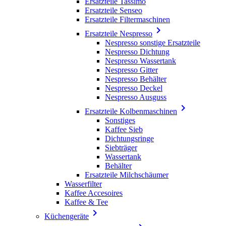
Ersatzteile Tassimo
Ersatzteile Senseo
Ersatzteile Filtermaschinen

Ersatzteile Nespresso
Nespresso sonstige Ersatzteile
Nespresso Dichtung
Nespresso Wassertank
Nespresso Gitter
Nespresso Behälter
Nespresso Deckel
Nespresso Ausguss

Ersatzteile Kolbenmaschinen
Sonstiges
Kaffee Sieb
Dichtungsringe
Siebträger
Wassertank
Behälter
Ersatzteile Milchschäumer
Wasserfilter
Kaffee Accesoires
Kaffee & Tee

Küchengeräte