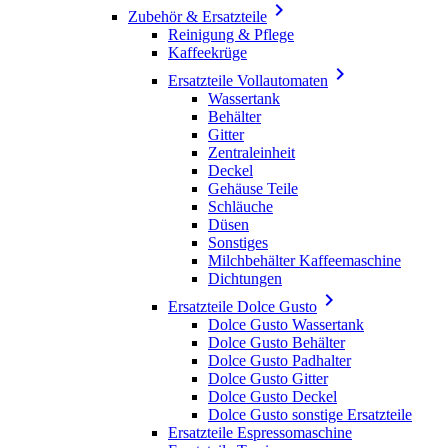

Zubehör & Ersatzteile
Reinigung & Pflege
Kaffeekrüge

Ersatzteile Vollautomaten
Wassertank
Behälter
Gitter
Zentraleinheit
Deckel
Gehäuse Teile
Schläuche
Düsen
Sonstiges
Milchbehälter Kaffeemaschine
Dichtungen

Ersatzteile Dolce Gusto
Dolce Gusto Wassertank
Dolce Gusto Behälter
Dolce Gusto Padhalter
Dolce Gusto Gitter
Dolce Gusto Deckel
Dolce Gusto sonstige Ersatzteile
Ersatzteile Espressomaschine