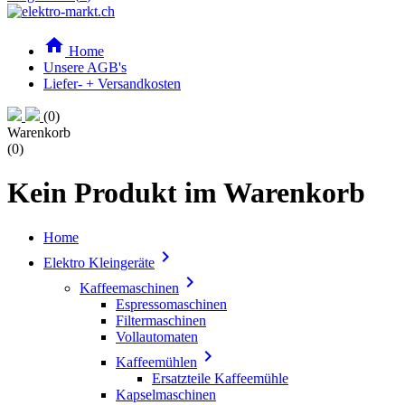

Home
Unsere AGB's
Liefer- + Versandkosten
(0)
Warenkorb
(0)
Kein Produkt im Warenkorb
Home

Elektro Kleingeräte

Kaffeemaschinen
Espressomaschinen
Filtermaschinen
Vollautomaten

Kaffeemühlen
Ersatzteile Kaffeemühle
Kapselmaschinen