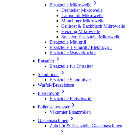

Ersatzteile Mikrowelle
Drehteller Mikrowelle
Lampe für Mikrowelle
Mitnehmer Mikrowelle
Grillrost & Backblech Mikrowelle
Heizung Mikrowelle
Sonstige Ersatzteile Mikrowelle
Ersatzteile Minigrill
Ersatzteile Tischgrill / Elektrogrill
Ersatzteile Wasserkocher

Entsafter
Ersatzteile für Entsafter

Standmixer
Ersatzteile Standmixer
Waffel-/Brezeleisen

Fleischwolf
Ersatzteile Fleischwolf

Folienschweisser
Vakumier Ersatzrollen

Glacemaschinen
Zubehör & Ersatzteile Glacemaschinen
