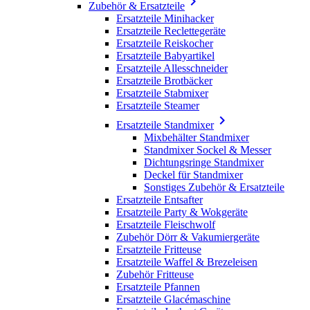

Zubehör & Ersatzteile
Ersatzteile Minihacker
Ersatzteile Reclettegeräte
Ersatzteile Reiskocher
Ersatzteile Babyartikel
Ersatzteile Allesschneider
Ersatzteile Brotbäcker
Ersatzteile Stabmixer
Ersatzteile Steamer

Ersatzteile Standmixer
Mixbehälter Standmixer
Standmixer Sockel & Messer
Dichtungsringe Standmixer
Deckel für Standmixer
Sonstiges Zubehör & Ersatzteile
Ersatzteile Entsafter
Ersatzteile Party & Wokgeräte
Ersatzteile Fleischwolf
Zubehör Dörr & Vakumiergeräte
Ersatzteile Fritteuse
Ersatzteile Waffel & Brezeleisen
Zubehör Fritteuse
Ersatzteile Pfannen
Ersatzteile Glacémaschine