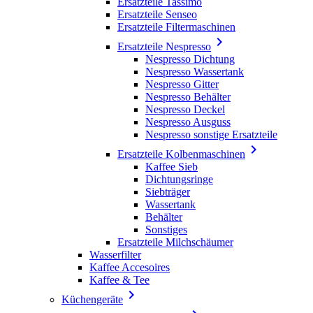
Ersatzteile Tassimo
Ersatzteile Senseo
Ersatzteile Filtermaschinen

Ersatzteile Nespresso
Nespresso Dichtung
Nespresso Wassertank
Nespresso Gitter
Nespresso Behälter
Nespresso Deckel
Nespresso Ausguss
Nespresso sonstige Ersatzteile

Ersatzteile Kolbenmaschinen
Kaffee Sieb
Dichtungsringe
Siebträger
Wassertank
Behälter
Sonstiges
Ersatzteile Milchschäumer
Wasserfilter
Kaffee Accesoires
Kaffee & Tee

Küchengeräte