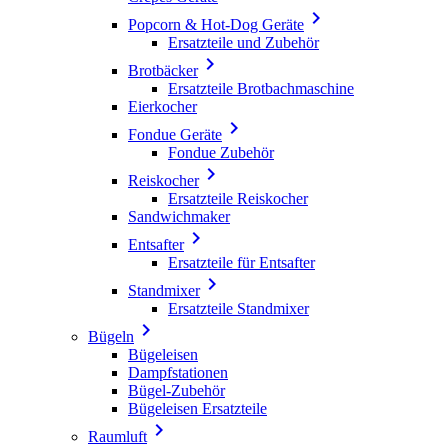

Popcorn & Hot-Dog Geräte
Ersatzteile und Zubehör

Brotbäcker
Ersatzteile Brotbachmaschine
Eierkocher

Fondue Geräte
Fondue Zubehör

Reiskocher
Ersatzteile Reiskocher
Sandwichmaker

Entsafter
Ersatzteile für Entsafter

Standmixer
Ersatzteile Standmixer

Bügeln
Bügeleisen
Dampfstationen
Bügel-Zubehör
Bügeleisen Ersatzteile

Raumluft