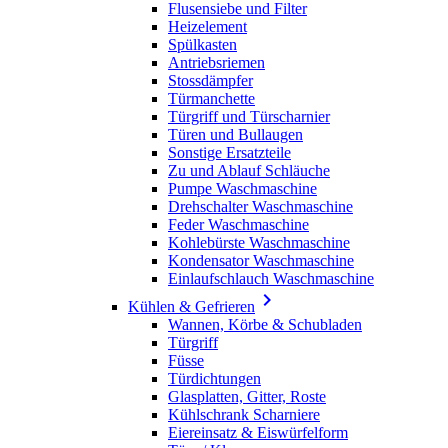
Flusensiebe und Filter
Heizelement
Spülkasten
Antriebsriemen
Stossdämpfer
Türmanchette
Türgriff und Türscharnier
Türen und Bullaugen
Sonstige Ersatzteile
Zu und Ablauf Schläuche
Pumpe Waschmaschine
Drehschalter Waschmaschine
Feder Waschmaschine
Kohlebürste Waschmaschine
Kondensator Waschmaschine
Einlaufschlauch Waschmaschine

Kühlen & Gefrieren
Wannen, Körbe & Schubladen
Türgriff
Füsse
Türdichtungen
Glasplatten, Gitter, Roste
Kühlschrank Scharniere
Eiereinsatz & Eiswürfelform