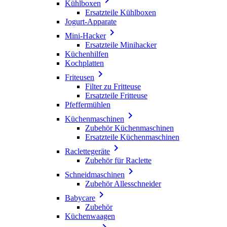
Kühlboxen
Ersatzteile Kühlboxen
Jogurt-Apparate

Mini-Hacker
Ersatzteile Minihacker
Küchenhilfen
Kochplatten

Friteusen
Filter zu Fritteuse
Ersatzteile Fritteuse
Pfeffermühlen

Küchenmaschinen
Zubehör Küchenmaschinen
Ersatzteile Küchenmaschinen

Raclettegeräte
Zubehör für Raclette

Schneidmaschinen
Zubehör Allesschneider

Babycare
Zubehör
Küchenwaagen
