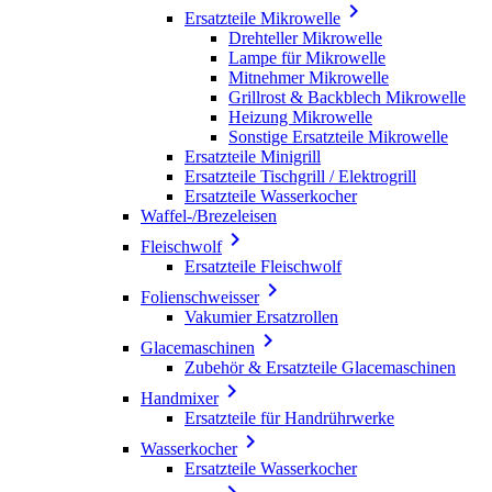

Ersatzteile Mikrowelle
Drehteller Mikrowelle
Lampe für Mikrowelle
Mitnehmer Mikrowelle
Grillrost & Backblech Mikrowelle
Heizung Mikrowelle
Sonstige Ersatzteile Mikrowelle
Ersatzteile Minigrill
Ersatzteile Tischgrill / Elektrogrill
Ersatzteile Wasserkocher
Waffel-/Brezeleisen

Fleischwolf
Ersatzteile Fleischwolf

Folienschweisser
Vakumier Ersatzrollen

Glacemaschinen
Zubehör & Ersatzteile Glacemaschinen

Handmixer
Ersatzteile für Handrührwerke

Wasserkocher
Ersatzteile Wasserkocher
