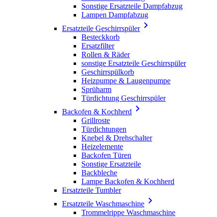
Sonstige Ersatzteile Dampfabzug
Lampen Dampfabzug

Ersatzteile Geschirrspüler
Besteckkorb
Ersatzfilter
Rollen & Räder
sonstige Ersatzteile Geschirrspüler
Geschirrspülkorb
Heizpumpe & Laugenpumpe
Sprüharm
Türdichtung Geschirrspüler

Backofen & Kochherd
Grillroste
Türdichtungen
Knebel & Drehschalter
Heizelemente
Backofen Türen
Sonstige Ersatzteile
Backbleche
Lampe Backofen & Kochherd
Ersatzteile Tumbler

Ersatzteile Waschmaschine
Trommelrippe Waschmaschine