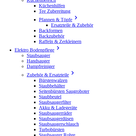
Küchenbereich
Küchenhilfen
Tee Zubereitung

Pfannen & Töpfe
Ersatzteile & Zubehör
Backformen
Backzubehör
Raffeln & Zerkleinern

Elektro Bodenpflege
Staubsauger
Handsauger
Dampfreiniger

Zubehör & Ersatzteile
Bürstenwalzen
Staubbehälter
Seitenbürsten Saugroboter
Staubbeutel
Staubsaugerfilter
Akku & Ladegeräte
Staubsaugerräder
Staubsaugerdüsen
Staubsaugerschlauch
Turbobürsten
Staubsauger Rohre