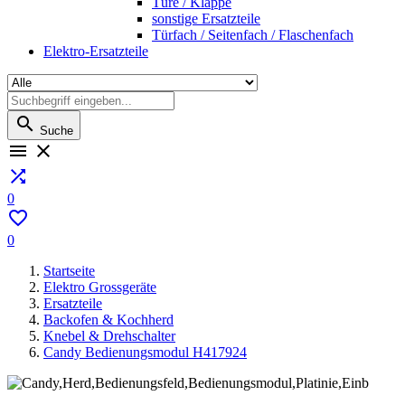
Türe / Klappe
sonstige Ersatzteile
Türfach / Seitenfach / Flaschenfach
Elektro-Ersatzteile

Suche



0

0
Startseite
Elektro Grossgeräte
Ersatzteile
Backofen & Kochherd
Knebel & Drehschalter
Candy Bedienungsmodul H417924