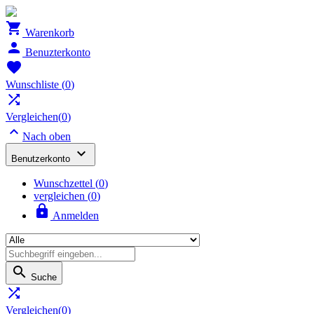

Warenkorb

Benuzterkonto

Wunschliste
(
0
)

Vergleichen(
0
)

Nach oben

Benutzerkonto
Wunschzettel
(
0
)
vergleichen (
0
)

Anmelden

Suche

Vergleichen(
0
)