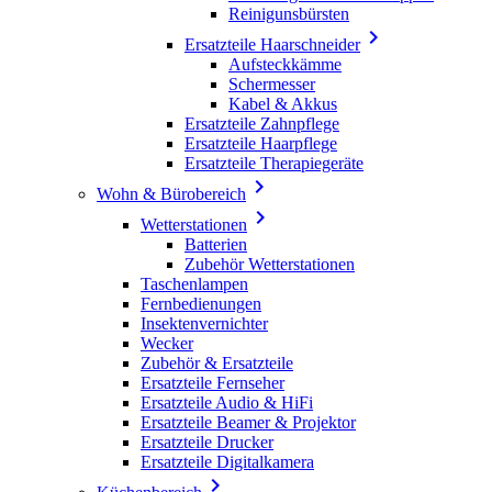
Reinigunsbürsten

Ersatzteile Haarschneider
Aufsteckkämme
Schermesser
Kabel & Akkus
Ersatzteile Zahnpflege
Ersatzteile Haarpflege
Ersatzteile Therapiegeräte

Wohn & Bürobereich

Wetterstationen
Batterien
Zubehör Wetterstationen
Taschenlampen
Fernbedienungen
Insektenvernichter
Wecker
Zubehör & Ersatzteile
Ersatzteile Fernseher
Ersatzteile Audio & HiFi
Ersatzteile Beamer & Projektor
Ersatzteile Drucker
Ersatzteile Digitalkamera
