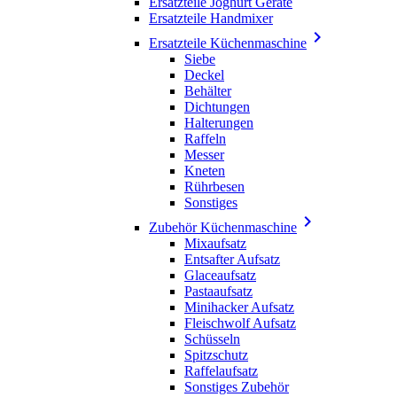
Ersatzteile Joghurt Geräte
Ersatzteile Handmixer

Ersatzteile Küchenmaschine
Siebe
Deckel
Behälter
Dichtungen
Halterungen
Raffeln
Messer
Kneten
Rührbesen
Sonstiges

Zubehör Küchenmaschine
Mixaufsatz
Entsafter Aufsatz
Glaceaufsatz
Pastaaufsatz
Minihacker Aufsatz
Fleischwolf Aufsatz
Schüsseln
Spitzschutz
Raffelaufsatz
Sonstiges Zubehör