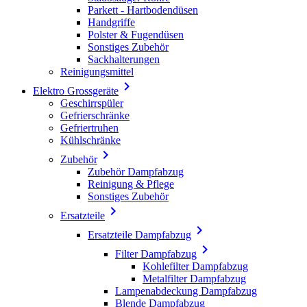
Parkett - Hartbodendüsen
Handgriffe
Polster & Fugendüsen
Sonstiges Zubehör
Sackhalterungen
Reinigungsmittel

Elektro Grossgeräte
Geschirrspüler
Gefrierschränke
Gefriertruhen
Kühlschränke

Zubehör
Zubehör Dampfabzug
Reinigung & Pflege
Sonstiges Zubehör

Ersatzteile

Ersatzteile Dampfabzug

Filter Dampfabzug
Kohlefilter Dampfabzug
Metalfilter Dampfabzug
Lampenabdeckung Dampfabzug
Blende Dampfabzug