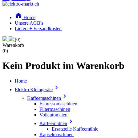

Home
Unsere AGB's
Liefer- + Versandkosten
(0)
Warenkorb
(0)
Kein Produkt im Warenkorb
Home

Elektro Kleingeräte

Kaffeemaschinen
Espressomaschinen
Filtermaschinen
Vollautomaten

Kaffeemühlen
Ersatzteile Kaffeemühle
Kapselmaschinen