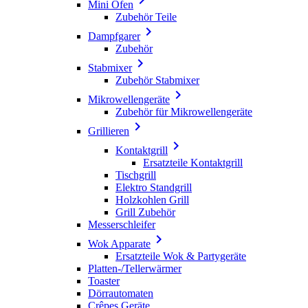
Mini Ofen
Zubehör Teile

Dampfgarer
Zubehör

Stabmixer
Zubehör Stabmixer

Mikrowellengeräte
Zubehör für Mikrowellengeräte

Grillieren

Kontaktgrill
Ersatzteile Kontaktgrill
Tischgrill
Elektro Standgrill
Holzkohlen Grill
Grill Zubehör
Messerschleifer

Wok Apparate
Ersatzteile Wok & Partygeräte
Platten-/Tellerwärmer
Toaster
Dörrautomaten
Crêpes Geräte