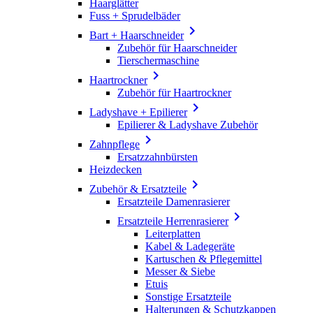
Haarglätter
Fuss + Sprudelbäder

Bart + Haarschneider
Zubehör für Haarschneider
Tierschermaschine

Haartrockner
Zubehör für Haartrockner

Ladyshave + Epilierer
Epilierer & Ladyshave Zubehör

Zahnpflege
Ersatzzahnbürsten
Heizdecken

Zubehör & Ersatzteile
Ersatzteile Damenrasierer

Ersatzteile Herrenrasierer
Leiterplatten
Kabel & Ladegeräte
Kartuschen & Pflegemittel
Messer & Siebe
Etuis
Sonstige Ersatzteile
Halterungen & Schutzkappen