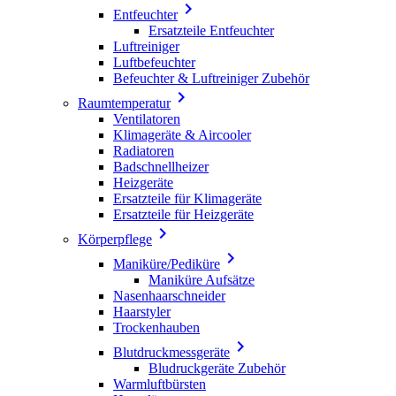

Entfeuchter
Ersatzteile Entfeuchter
Luftreiniger
Luftbefeuchter
Befeuchter & Luftreiniger Zubehör

Raumtemperatur
Ventilatoren
Klimageräte & Aircooler
Radiatoren
Badschnellheizer
Heizgeräte
Ersatzteile für Klimageräte
Ersatzteile für Heizgeräte

Körperpflege

Maniküre/Pediküre
Maniküre Aufsätze
Nasenhaarschneider
Haarstyler
Trockenhauben

Blutdruckmessgeräte
Bludruckgeräte Zubehör
Warmluftbürsten