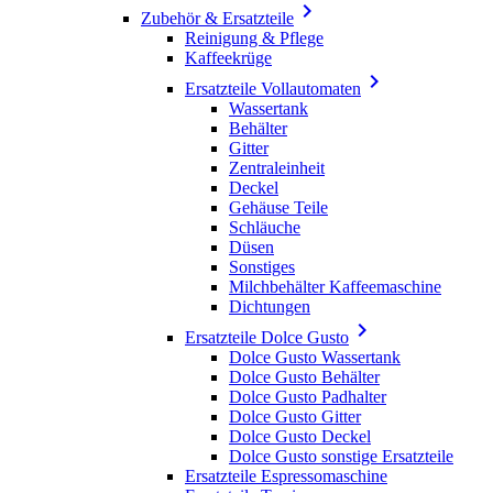

Zubehör & Ersatzteile
Reinigung & Pflege
Kaffeekrüge

Ersatzteile Vollautomaten
Wassertank
Behälter
Gitter
Zentraleinheit
Deckel
Gehäuse Teile
Schläuche
Düsen
Sonstiges
Milchbehälter Kaffeemaschine
Dichtungen

Ersatzteile Dolce Gusto
Dolce Gusto Wassertank
Dolce Gusto Behälter
Dolce Gusto Padhalter
Dolce Gusto Gitter
Dolce Gusto Deckel
Dolce Gusto sonstige Ersatzteile
Ersatzteile Espressomaschine