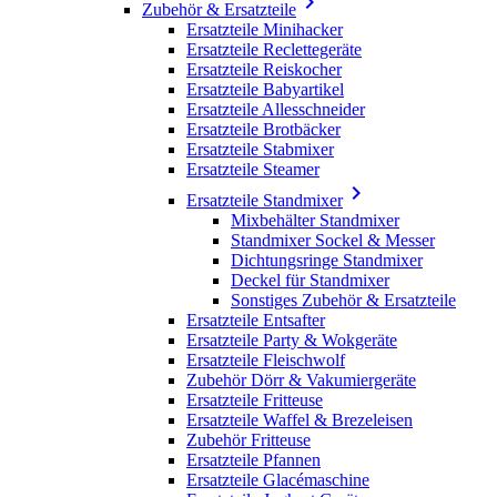

Zubehör & Ersatzteile
Ersatzteile Minihacker
Ersatzteile Reclettegeräte
Ersatzteile Reiskocher
Ersatzteile Babyartikel
Ersatzteile Allesschneider
Ersatzteile Brotbäcker
Ersatzteile Stabmixer
Ersatzteile Steamer

Ersatzteile Standmixer
Mixbehälter Standmixer
Standmixer Sockel & Messer
Dichtungsringe Standmixer
Deckel für Standmixer
Sonstiges Zubehör & Ersatzteile
Ersatzteile Entsafter
Ersatzteile Party & Wokgeräte
Ersatzteile Fleischwolf
Zubehör Dörr & Vakumiergeräte
Ersatzteile Fritteuse
Ersatzteile Waffel & Brezeleisen
Zubehör Fritteuse
Ersatzteile Pfannen
Ersatzteile Glacémaschine