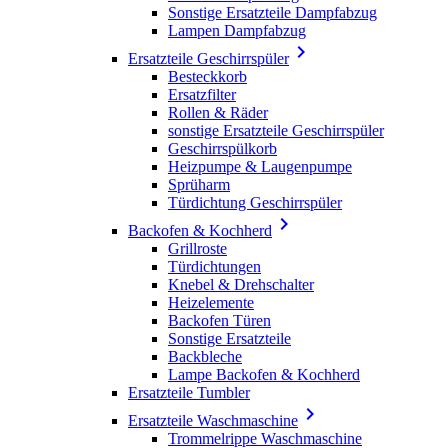
Sonstige Ersatzteile Dampfabzug
Lampen Dampfabzug

Ersatzteile Geschirrspüler
Besteckkorb
Ersatzfilter
Rollen & Räder
sonstige Ersatzteile Geschirrspüler
Geschirrspülkorb
Heizpumpe & Laugenpumpe
Sprüharm
Türdichtung Geschirrspüler

Backofen & Kochherd
Grillroste
Türdichtungen
Knebel & Drehschalter
Heizelemente
Backofen Türen
Sonstige Ersatzteile
Backbleche
Lampe Backofen & Kochherd
Ersatzteile Tumbler

Ersatzteile Waschmaschine
Trommelrippe Waschmaschine