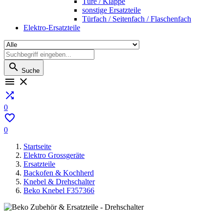
Türe / Klappe
sonstige Ersatzteile
Türfach / Seitenfach / Flaschenfach
Elektro-Ersatzteile

Suche



0

0
Startseite
Elektro Grossgeräte
Ersatzteile
Backofen & Kochherd
Knebel & Drehschalter
Beko Knebel F357366