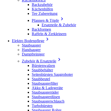
Küchenbereich
Backzubehör
Küchenhilfen
Tee Zubereitung

Pfannen & Töpfe
Ersatzteile & Zubehör
Backformen
Raffeln & Zerkleinern

Elektro Bodenpflege
Staubsauger
Handsauger
Dampfreiniger

Zubehör & Ersatzteile
Bürstenwalzen
Staubbehälter
Seitenbürsten Saugroboter
Staubbeutel
Staubsaugerfilter
Akku & Ladegeräte
Staubsaugerräder
Staubsaugerdüsen
Staubsaugerschlauch
Turbobürsten
Staubsauger Rohre