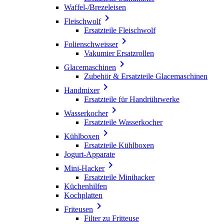
Waffel-/Brezeleisen

Fleischwolf
Ersatzteile Fleischwolf

Folienschweisser
Vakumier Ersatzrollen

Glacemaschinen
Zubehör & Ersatzteile Glacemaschinen

Handmixer
Ersatzteile für Handrührwerke

Wasserkocher
Ersatzteile Wasserkocher

Kühlboxen
Ersatzteile Kühlboxen
Jogurt-Apparate

Mini-Hacker
Ersatzteile Minihacker
Küchenhilfen
Kochplatten

Friteusen
Filter zu Fritteuse