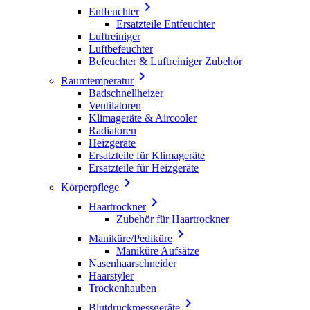

Entfeuchter
Ersatzteile Entfeuchter
Luftreiniger
Luftbefeuchter
Befeuchter & Luftreiniger Zubehör

Raumtemperatur
Badschnellheizer
Ventilatoren
Klimageräte & Aircooler
Radiatoren
Heizgeräte
Ersatzteile für Klimageräte
Ersatzteile für Heizgeräte

Körperpflege

Haartrockner
Zubehör für Haartrockner

Maniküre/Pediküre
Maniküre Aufsätze
Nasenhaarschneider
Haarstyler
Trockenhauben

Blutdruckmessgeräte