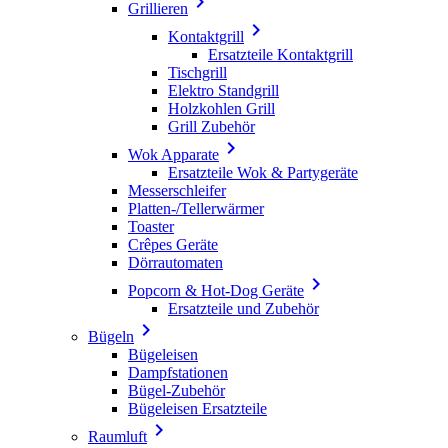

Grillieren

Kontaktgrill
Ersatzteile Kontaktgrill
Tischgrill
Elektro Standgrill
Holzkohlen Grill
Grill Zubehör

Wok Apparate
Ersatzteile Wok & Partygeräte
Messerschleifer
Platten-/Tellerwärmer
Toaster
Crêpes Geräte
Dörrautomaten

Popcorn & Hot-Dog Geräte
Ersatzteile und Zubehör

Bügeln
Bügeleisen
Dampfstationen
Bügel-Zubehör
Bügeleisen Ersatzteile

Raumluft