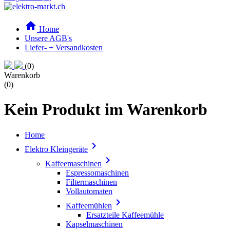

Home
Unsere AGB's
Liefer- + Versandkosten
(0)
Warenkorb
(0)
Kein Produkt im Warenkorb
Home

Elektro Kleingeräte

Kaffeemaschinen
Espressomaschinen
Filtermaschinen
Vollautomaten

Kaffeemühlen
Ersatzteile Kaffeemühle
Kapselmaschinen