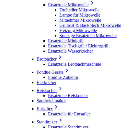

Ersatzteile Mikrowelle
Drehteller Mikrowelle
Lampe für Mikrowelle
Mitnehmer Mikrowelle
Grillrost & Backblech Mikrowelle
Heizung Mikrowelle
Sonstige Ersatzteile Mikrowelle
Ersatzteile Minigrill
Ersatzteile Tischgrill / Elektrogrill
Ersatzteile Wasserkocher

Brotbäcker
Ersatzteile Brotbachmaschine

Fondue Geräte
Fondue Zubehör
Eierkocher

Reiskocher
Ersatzteile Reiskocher
Sandwichmaker

Entsafter
Ersatzteile für Entsafter

Standmixer
Ersatzteile Standmixer