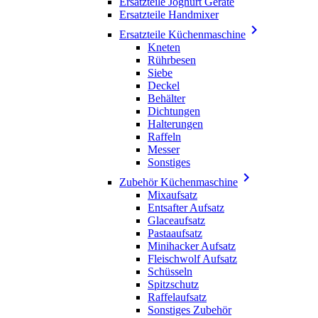
Ersatzteile Joghurt Geräte
Ersatzteile Handmixer

Ersatzteile Küchenmaschine
Kneten
Rührbesen
Siebe
Deckel
Behälter
Dichtungen
Halterungen
Raffeln
Messer
Sonstiges

Zubehör Küchenmaschine
Mixaufsatz
Entsafter Aufsatz
Glaceaufsatz
Pastaaufsatz
Minihacker Aufsatz
Fleischwolf Aufsatz
Schüsseln
Spitzschutz
Raffelaufsatz
Sonstiges Zubehör