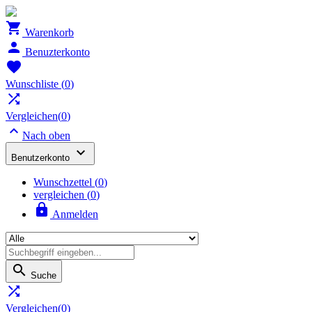

Warenkorb

Benuzterkonto

Wunschliste
(
0
)

Vergleichen(
0
)

Nach oben

Benutzerkonto
Wunschzettel
(
0
)
vergleichen (
0
)

Anmelden

Suche

Vergleichen(
0
)