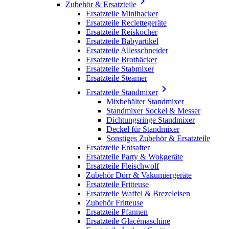

Zubehör & Ersatzteile
Ersatzteile Minihacker
Ersatzteile Reclettegeräte
Ersatzteile Reiskocher
Ersatzteile Babyartikel
Ersatzteile Allesschneider
Ersatzteile Brotbäcker
Ersatzteile Stabmixer
Ersatzteile Steamer

Ersatzteile Standmixer
Mixbehälter Standmixer
Standmixer Sockel & Messer
Dichtungsringe Standmixer
Deckel für Standmixer
Sonstiges Zubehör & Ersatzteile
Ersatzteile Entsafter
Ersatzteile Party & Wokgeräte
Ersatzteile Fleischwolf
Zubehör Dörr & Vakumiergeräte
Ersatzteile Fritteuse
Ersatzteile Waffel & Brezeleisen
Zubehör Fritteuse
Ersatzteile Pfannen
Ersatzteile Glacémaschine