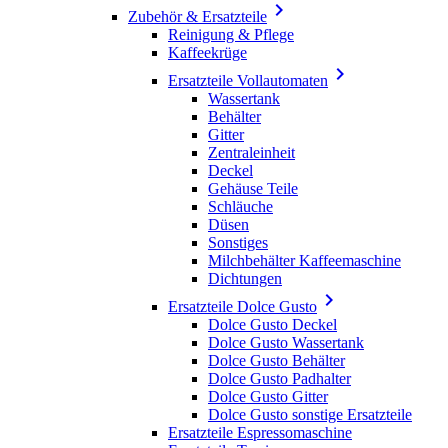

Zubehör & Ersatzteile
Reinigung & Pflege
Kaffeekrüge

Ersatzteile Vollautomaten
Wassertank
Behälter
Gitter
Zentraleinheit
Deckel
Gehäuse Teile
Schläuche
Düsen
Sonstiges
Milchbehälter Kaffeemaschine
Dichtungen

Ersatzteile Dolce Gusto
Dolce Gusto Deckel
Dolce Gusto Wassertank
Dolce Gusto Behälter
Dolce Gusto Padhalter
Dolce Gusto Gitter
Dolce Gusto sonstige Ersatzteile
Ersatzteile Espressomaschine