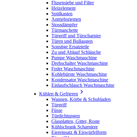
Flusensiebe und Filter
Heizelement
Spülkasten
Antriebsriemen
Stossdämpfer
Türmanchette
Türgriff und Türscharnier
Türen und Bullaugen
Sonstige Ersatzteile
Zu und Ablauf Schläuche
Pumpe Waschmaschine
Drehschalter Waschmaschine
Feder Waschmaschine
Kohlebürste Waschmaschine
Kondensator Waschmaschine
Einlaufschlauch Waschmaschine

Kühlen & Gefrieren
Wannen, Körbe & Schubladen
Türgriff
Füsse
Türdichtungen
Glasplatten, Gitter, Roste
Kühlschrank Scharniere
Eiereinsatz & Eiswürfelform