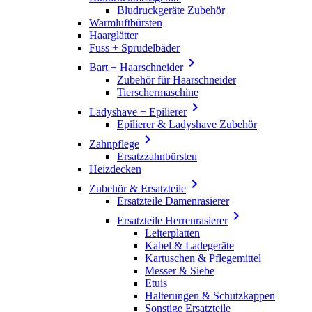
Bludruckgeräte Zubehör
Warmluftbürsten
Haarglätter
Fuss + Sprudelbäder

Bart + Haarschneider
Zubehör für Haarschneider
Tierschermaschine

Ladyshave + Epilierer
Epilierer & Ladyshave Zubehör

Zahnpflege
Ersatzzahnbürsten
Heizdecken

Zubehör & Ersatzteile
Ersatzteile Damenrasierer

Ersatzteile Herrenrasierer
Leiterplatten
Kabel & Ladegeräte
Kartuschen & Pflegemittel
Messer & Siebe
Etuis
Halterungen & Schutzkappen
Sonstige Ersatzteile