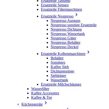
Ersatzteile Tassimo
Ersatzteile Senseo
Ersatzteile Filtermaschinen

Ersatzteile Nespresso
Nespresso Ausguss
Nespresso sonstige Ersatzteile
Nespresso Dichtung
Nespresso Wassertank
Nespresso Gitter
Nespresso Behälter
Nespresso Deckel

Ersatzteile Kolbenmaschinen
Behälter
Sonstiges
Kaffee Sieb
Dichtungsringe
Siebträger
Wassertank
Ersatzteile Milchschäumer
Wasserfilter
Kaffee Accesoires
Kaffee & Tee

Küchengeräte