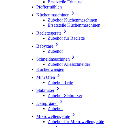
Ersatzteile Fritteuse
Pfeffermühlen

Küchenmaschinen
Zubehör Küchenmaschinen
Ersatzteile Küchenmaschinen

Raclettegeräte
Zubehör für Raclette

Babycare
Zubehör

Schneidmaschinen
Zubehör Allesschneider
Küchenwaagen

Mini Ofen
Zubehör Teile

Stabmixer
Zubehör Stabmixer

Dampfgarer
Zubehör

Mikrowellengeräte
Zubehör für Mikrowellengeräte