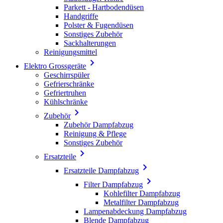
Parkett - Hartbodendüsen
Handgriffe
Polster & Fugendüsen
Sonstiges Zubehör
Sackhalterungen
Reinigungsmittel

Elektro Grossgeräte
Geschirrspüler
Gefrierschränke
Gefriertruhen
Kühlschränke

Zubehör
Zubehör Dampfabzug
Reinigung & Pflege
Sonstiges Zubehör

Ersatzteile

Ersatzteile Dampfabzug

Filter Dampfabzug
Kohlefilter Dampfabzug
Metalfilter Dampfabzug
Lampenabdeckung Dampfabzug
Blende Dampfabzug