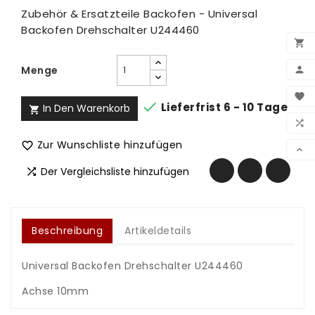
Zubehör & Ersatzteile Backofen - Universal
Backofen Drehschalter U244460

Menge

BEN


Lieferfrist 6 - 10 Tage
In Den Warenkorb

WUN

VER
Zur Wunschliste hinzufügen


Der Vergleichsliste hinzufügen

Beschreibung
Artikeldetails
Universal Backofen Drehschalter U244460
.
Achse 10mm