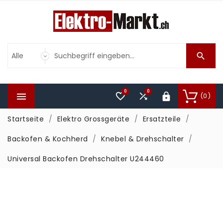

0
0



(0)

Startseite
Elektro Grossgeräte
Ersatzteile
Backofen & Kochherd
Knebel & Drehschalter
Universal Backofen Drehschalter U244460