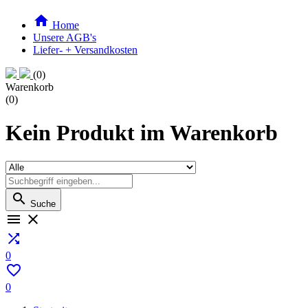

Home
Unsere AGB's
Liefer- + Versandkosten
(0)
Warenkorb
(0)
Kein Produkt im Warenkorb

Suche



0

0