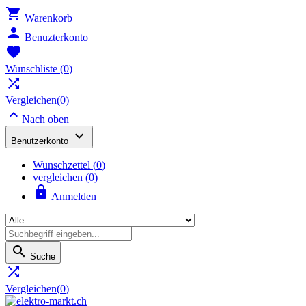

Warenkorb

Benuzterkonto

Wunschliste
(
0
)

Vergleichen(
0
)

Nach oben

Benutzerkonto
Wunschzettel
(
0
)
vergleichen (
0
)

Anmelden

Suche

Vergleichen(
0
)