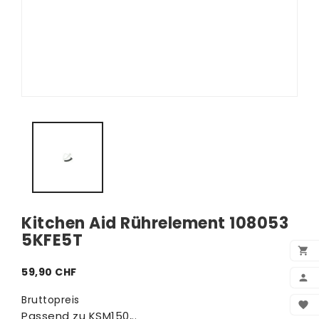
Kitchen Aid Rührelement 108053
5KFE5T

59,90 CHF

BEN
Bruttopreis

Passend zu KSM150,..