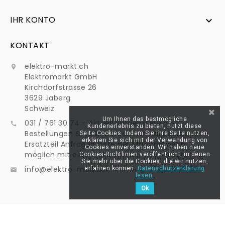
IHR KONTO

KONTAKT
elektro-markt.ch

Elektromarkt GmbH
Kirchdorfstrasse 26
3629 Jaberg
Schweiz
Um Ihnen das bestmögliche
031 / 761 30 74 - Aktuell Betriebsferien -

Kundenerlebnis zu bieten, nutzt diese
Bestellungen & Mails werden normal bearbeitet -
Seite Cookies. Indem Sie Ihre Seite nutzen,
erklären Sie sich mit der Verwendung von
Ersatzteil Anfragen bitte per Mail und wenn
Cookies einverstanden. Wir haben neue
möglich mit einem Bild von dem Typenschild an:
Cookies-Richtlinien veröffentlicht, in denen
Sie mehr über die Cookies, die wir nutzen,
info@elektro-markt.ch
erfahren können.
Datenschutzerklärung

lesen.
Ok
@Elektro-Markt