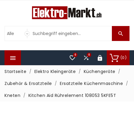

0
0



(0)

Startseite
Elektro Kleingeräte
Küchengeräte
Zubehör & Ersatzteile
Ersatzteile Küchenmaschine
Kneten
Kitchen Aid Rührelement 108053 5KFE5T