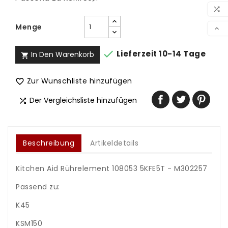
WUN

VER
Menge


Lieferzeit 10-14 Tage
In Den Warenkorb

Zur Wunschliste hinzufügen

Der Vergleichsliste hinzufügen

Beschreibung
Artikeldetails
Kitchen Aid Rührelement 108053 5KFE5T - M302257
Passend zu:
K45
KSM150