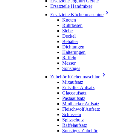
Ersatzteile Joghurt Geräte
Ersatzteile Handmixer

Ersatzteile Küchenmaschine
Kneten
Rührbesen
Siebe
Deckel
Behälter
Dichtungen
Halterungen
Raffeln
Messer
Sonstiges

Zubehör Küchenmaschine
Mixaufsatz
Entsafter Aufsatz
Glaceaufsatz
Pastaaufsatz
Minihacker Aufsatz
Fleischwolf Aufsatz
Schüsseln
Spitzschutz
Raffelaufsatz
Sonstiges Zubehör