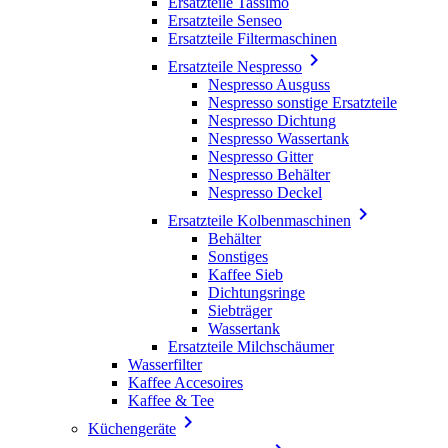
Ersatzteile Tassimo
Ersatzteile Senseo
Ersatzteile Filtermaschinen

Ersatzteile Nespresso
Nespresso Ausguss
Nespresso sonstige Ersatzteile
Nespresso Dichtung
Nespresso Wassertank
Nespresso Gitter
Nespresso Behälter
Nespresso Deckel

Ersatzteile Kolbenmaschinen
Behälter
Sonstiges
Kaffee Sieb
Dichtungsringe
Siebträger
Wassertank
Ersatzteile Milchschäumer
Wasserfilter
Kaffee Accesoires
Kaffee & Tee

Küchengeräte