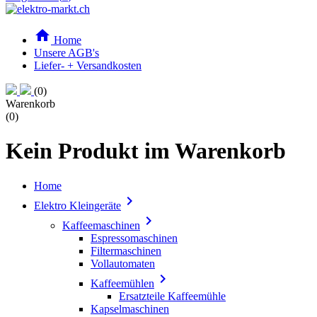

Home
Unsere AGB's
Liefer- + Versandkosten
(0)
Warenkorb
(0)
Kein Produkt im Warenkorb
Home

Elektro Kleingeräte

Kaffeemaschinen
Espressomaschinen
Filtermaschinen
Vollautomaten

Kaffeemühlen
Ersatzteile Kaffeemühle
Kapselmaschinen