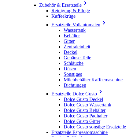

Zubehör & Ersatzteile
Reinigung & Pflege
Kaffeekrüge

Ersatzteile Vollautomaten
Wassertank
Behälter
Gitter
Zentraleinheit
Deckel
Gehäuse Teile
Schläuche
Düsen
Sonstiges
Milchbehälter Kaffeemaschine
Dichtungen

Ersatzteile Dolce Gusto
Dolce Gusto Deckel
Dolce Gusto Wassertank
Dolce Gusto Behälter
Dolce Gusto Padhalter
Dolce Gusto Gitter
Dolce Gusto sonstige Ersatzteile
Ersatzteile Espressomaschine