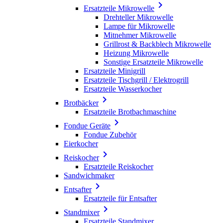

Ersatzteile Mikrowelle
Drehteller Mikrowelle
Lampe für Mikrowelle
Mitnehmer Mikrowelle
Grillrost & Backblech Mikrowelle
Heizung Mikrowelle
Sonstige Ersatzteile Mikrowelle
Ersatzteile Minigrill
Ersatzteile Tischgrill / Elektrogrill
Ersatzteile Wasserkocher

Brotbäcker
Ersatzteile Brotbachmaschine

Fondue Geräte
Fondue Zubehör
Eierkocher

Reiskocher
Ersatzteile Reiskocher
Sandwichmaker

Entsafter
Ersatzteile für Entsafter

Standmixer
Ersatzteile Standmixer