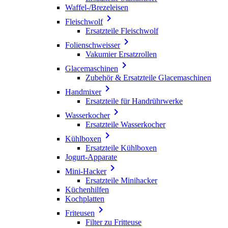
Waffel-/Brezeleisen

Fleischwolf
Ersatzteile Fleischwolf

Folienschweisser
Vakumier Ersatzrollen

Glacemaschinen
Zubehör & Ersatzteile Glacemaschinen

Handmixer
Ersatzteile für Handrührwerke

Wasserkocher
Ersatzteile Wasserkocher

Kühlboxen
Ersatzteile Kühlboxen
Jogurt-Apparate

Mini-Hacker
Ersatzteile Minihacker
Küchenhilfen
Kochplatten

Friteusen
Filter zu Fritteuse