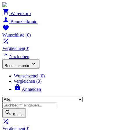

Warenkorb

Benuzterkonto

Wunschliste
(
0
)

Vergleichen(
0
)

Nach oben

Benutzerkonto
Wunschzettel
(
0
)
vergleichen (
0
)

Anmelden

Suche

Vergleichen(
0
)