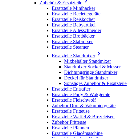

Zubehör & Ersatzteile
Ersatzteile Minihacker
Ersatzteile Reclettegeräte
Ersatzteile Reiskocher
Ersatzteile Babyartikel
Ersatzteile Allesschneider
Ersatzteile Brotbäcker
Ersatzteile Stabmixer
Ersatzteile Steamer

Ersatzteile Standmixer
Mixbehälter Standmixer
Standmixer Sockel & Messer
Dichtungsringe Standmixer
Deckel für Standmixer
Sonstiges Zubehör & Ersatzteile
Ersatzteile Entsafter
Ersatzteile Party & Wokgeräte
Ersatzteile Fleischwolf
Zubehör Dörr & Vakumiergeräte
Ersatzteile Fritteuse
Ersatzteile Waffel & Brezeleisen
Zubehör Fritteuse
Ersatzteile Pfannen
Ersatzteile Glacémaschine