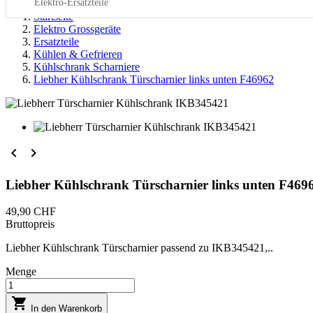
Elektro-Ersatzteile
Startseite
Elektro Grossgeräte
Ersatzteile
Kühlen & Gefrieren
Kühlschrank Scharniere
Liebher Kühlschrank Türscharnier links unten F46962


Liebher Kühlschrank Türscharnier links unten F469
49,90 CHF
Bruttopreis
Liebher Kühlschrank Türscharnier passend zu IKB345421,..
Menge

In den Warenkorb