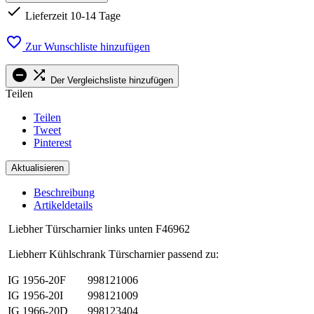

Lieferzeit 10-14 Tage

Zur Wunschliste hinzufügen


Der Vergleichsliste hinzufügen
Teilen
Teilen
Tweet
Pinterest
Beschreibung
Artikeldetails
Liebher Türscharnier links unten F46962
Liebherr Kühlschrank Türscharnier passend zu:
IG 1956-20F
998121006
IG 1956-20I
998121009
IG 1966-20D
998123404