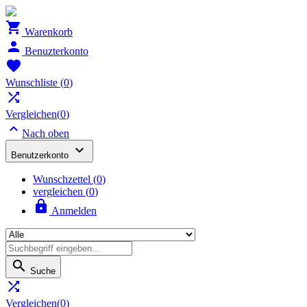

Warenkorb

Benuzterkonto

Wunschliste
(
0
)

Vergleichen(
0
)

Nach oben

Benutzerkonto
Wunschzettel
(
0
)
vergleichen (
0
)

Anmelden

Suche

Vergleichen(
0
)