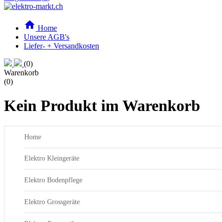

Home
Unsere AGB's
Liefer- + Versandkosten
(0)
Warenkorb
(0)
Kein Produkt im Warenkorb
Home

Suche
Elektro Kleingeräte



Elektro Bodenpflege
0
Elektro Grossgeräte

0