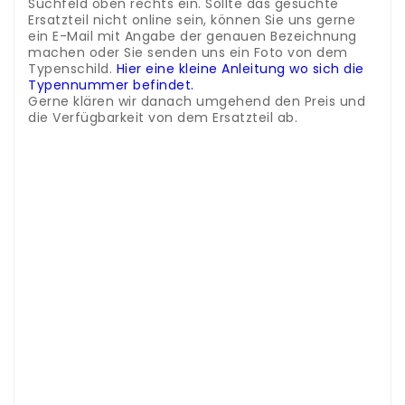
Suchfeld oben rechts ein. Sollte das gesuchte
Ersatzteil nicht online sein, können Sie uns gerne
ein E-Mail mit Angabe der genauen Bezeichnung
machen oder Sie senden uns ein Foto von dem
Typenschild.
Hier eine kleine Anleitung wo sich die
Typennummer befindet.
Gerne klären wir danach umgehend den Preis und
die Verfügbarkeit von dem Ersatzteil ab.
Kategorie: Kühlschrank Ersatzteile
Pièces de rechange pour réfrigérateur et
congélateur Whirlpool.
- Compartiment à
bouteilles
.
Dans notre magasin, nous proposons
des accessoires et des pièces détachées de la
marque Electrolux et de nombreux autres
fabricants renommés.
Afin de trouver la pièce de
rechange adaptée à votre appareil, vous avez
besoin de la désignation exacte de votre modèle.
Ce numéro se trouve sur la plaque signalétique, qui
se trouve généralement à l'intérieur du
réfrigérateur ou du congélateur.
Entrez
simplement ce numéro dans le champ de
recherche en haut à droite.
Si la pièce détachée
que vous recherchez n'est pas en ligne, vous
pouvez nous envoyer un e-mail indiquant le nom
exact ou nous envoyer une photo de la plaque