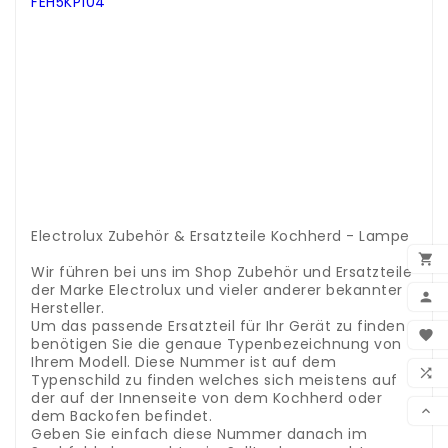
FEH5KP104
.
.
.
.
.
.
.
.
.
.
.
.
Electrolux Zubehör & Ersatzteile Kochherd - Lampe
.

Wir führen bei uns im Shop Zubehör und Ersatzteile
der Marke Electrolux und vieler anderer bekannter

Hersteller.
Um das passende Ersatzteil für Ihr Gerät zu finden
BEN

benötigen Sie die genaue Typenbezeichnung von
Ihrem Modell. Diese Nummer ist auf dem
WUN

Typenschild zu finden welches sich meistens auf
der auf der Innenseite von dem Kochherd oder
VER

dem Backofen befindet.
Geben Sie einfach diese Nummer danach im