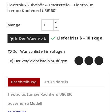
Electrolux Zubehör & Ersatzteile - Electrolux
Lampe Kochherd U861601
Menge

Lieferfrist 6 - 10 Tage
In Den Warenkorb

Zur Wunschliste hinzufügen

Der Vergleichsliste hinzufügen

Beschreibung
Artikeldetails
Electrolux Lampe Kochherd U861601
.
passend zu Modell
.