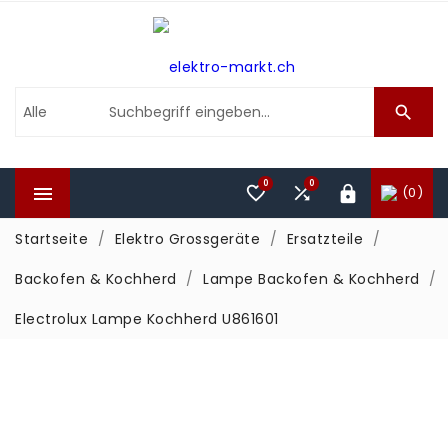

0
0



(0)

Startseite
Elektro Grossgeräte
Ersatzteile
Backofen & Kochherd
Lampe Backofen & Kochherd
Electrolux Lampe Kochherd U861601