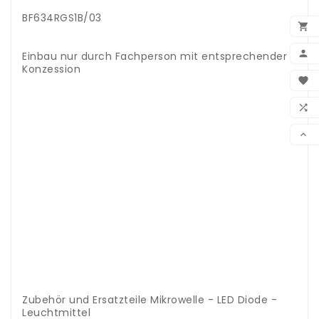
.
BF634RGS1B/03

.
.

Einbau nur durch Fachperson mit entsprechender
Konzession
BEN

.
.
WUN
.

.
VER
.

.
.
.
.
.
.
.
.
.
.
.
.
Zubehör und Ersatzteile Mikrowelle - LED Diode -
Leuchtmittel