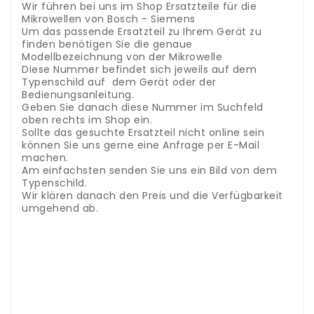
Wir führen bei uns im Shop Ersatzteile für die
Mikrowellen von Bosch - Siemens
Um das passende Ersatzteil zu Ihrem Gerät zu
finden benötigen Sie die genaue
Modellbezeichnung von der Mikrowelle
Diese Nummer befindet sich jeweils auf dem
Typenschild auf dem Gerät oder der
Bedienungsanleitung.
Geben Sie danach diese Nummer im Suchfeld
oben rechts im Shop ein.
Sollte das gesuchte Ersatzteil nicht online sein
können Sie uns gerne eine Anfrage per E-Mail
machen.
Am einfachsten senden Sie uns ein Bild von dem
Typenschild.
Wir klären danach den Preis und die Verfügbarkeit
umgehend ab.
Accessori e ricambi cuociriso -
contenitore/pentola per riso
Abbiamo pezzi di
ricambio per il cuociriso Domo nel nostro negozio
Per trovare il pezzo di ricambio giusto per il tuo
dispositivo, hai bisogno dell'esatta designazione del
modello del dispositivo
Questo numero si trova
sulla targhetta del dispositivo o nelle istruzioni per
l'uso.
Quindi inserisci questo numero nel campo di