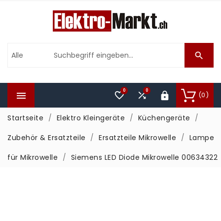

0
0



(0)

Startseite
Elektro Kleingeräte
Küchengeräte
Zubehör & Ersatzteile
Ersatzteile Mikrowelle
Lampe
für Mikrowelle
Siemens LED Diode Mikrowelle 00634322