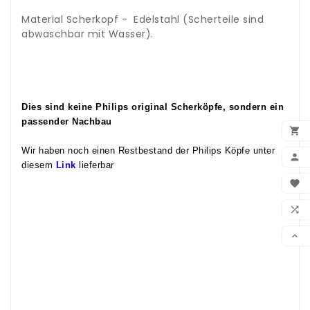
.
Material Scherkopf - Edelstahl (Scherteile sind
abwaschbar mit Wasser).
.
.
.
.
Dies sind keine Philips original Scherköpfe, sondern ein
passender Nachbau

.
Wir haben noch einen Restbestand der Philips Köpfe unter

diesem
Link
lieferbar
BEN
.

.
WUN
.

.
VER

.
.
.
.
.