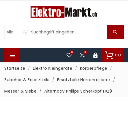

0
0



(0)

Startseite
Elektro Kleingeräte
Körperpflege
Zubehör & Ersatzteile
Ersatzteile Herrenrasierer
Messer & Siebe
Alternativ Philips Scherkopf HQ9