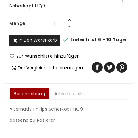
Scherkopf HQ9
Menge

Lieferfrist 6 - 10 Tage
In Den Warenkorb

Zur Wunschliste hinzufügen

Der Vergleichsliste hinzufügen

Beschreibung
Artikeldetails
Alternativ Philips Scherkopf HQ9
.
passend zu Rasierer
.
.
.