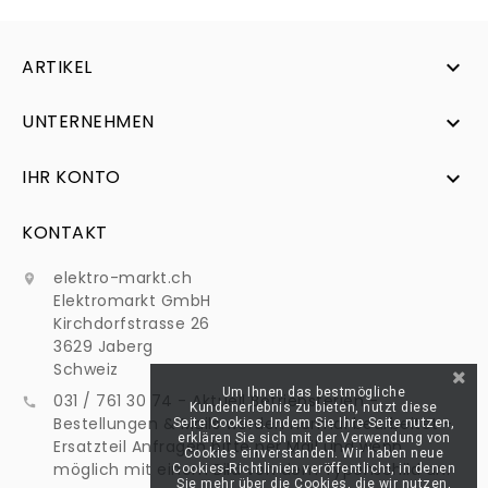
ARTIKEL

UNTERNEHMEN

IHR KONTO

KONTAKT
elektro-markt.ch

Elektromarkt GmbH
Kirchdorfstrasse 26
3629 Jaberg
Schweiz
Um Ihnen das bestmögliche
031 / 761 30 74 - Aktuell Betriebsferien -

Kundenerlebnis zu bieten, nutzt diese
Bestellungen & Mails werden normal bearbeitet -
Seite Cookies. Indem Sie Ihre Seite nutzen,
erklären Sie sich mit der Verwendung von
Ersatzteil Anfragen bitte per Mail und wenn
Cookies einverstanden. Wir haben neue
möglich mit einem Bild von dem Typenschild an:
Cookies-Richtlinien veröffentlicht, in denen
Sie mehr über die Cookies, die wir nutzen,