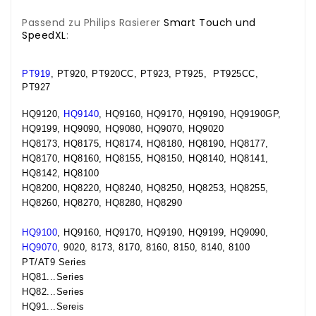
Passend zu Philips Rasierer
Smart Touch und
SpeedXL
:
.
PT919
, PT920, PT920CC, PT923, PT925, PT925CC,
PT927
HQ9120,
HQ9140
, HQ9160, HQ9170, HQ9190, HQ9190GP,
HQ9199, HQ9090, HQ9080, HQ9070, HQ9020
HQ8173, HQ8175, HQ8174, HQ8180, HQ8190, HQ8177,
HQ8170, HQ8160, HQ8155, HQ8150, HQ8140, HQ8141,
HQ8142, HQ8100
HQ8200, HQ8220, HQ8240, HQ8250, HQ8253, HQ8255,
HQ8260, HQ8270, HQ8280, HQ8290
HQ9100
, HQ9160, HQ9170, HQ9190, HQ9199, HQ9090,
HQ9070
, 9020, 8173, 8170, 8160, 8150, 8140, 8100
PT/AT9 Series
HQ81...Series
HQ82...Series
HQ91...Sereis