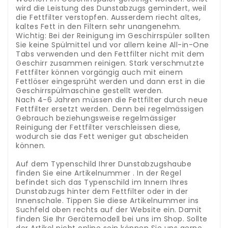
wird die Leistung des Dunstabzugs gemindert, weil
die Fettfilter verstopfen. Ausserdem riecht altes,
kaltes Fett in den Filtern sehr unangenehm.
Wichtig: Bei der Reinigung im Geschirrspüler sollten
Sie keine Spülmittel und vor allem keine All-​in-One
Tabs verwenden und den Fettfilter nicht mit dem
Geschirr zusammen reinigen. Stark verschmutzte
Fettfilter können vorgängig auch mit einem
Fettlöser eingesprüht werden und dann erst in die
Geschirrspülmaschine gestellt werden.
Nach 4-6 Jahren müssen die Fettfilter durch neue
Fettfilter ersetzt werden. Denn bei regelmässigen
Gebrauch beziehungsweise regelmässiger
Reinigung der Fettfilter verschleissen diese,
wodurch sie das Fett weniger gut abscheiden
können.
.
Auf dem Typenschild Ihrer Dunstabzugshaube
finden Sie eine Artikelnummer . In der Regel
befindet sich das Typenschild im Innern Ihres
Dunstabzugs hinter dem Fettfilter oder in der
Innenschale. Tippen Sie diese Artikelnummer ins
Suchfeld oben rechts auf der Website ein. Damit
finden Sie Ihr Gerätemodell bei uns im Shop. Sollte
der Artikel nicht online sein können Sie uns gerne