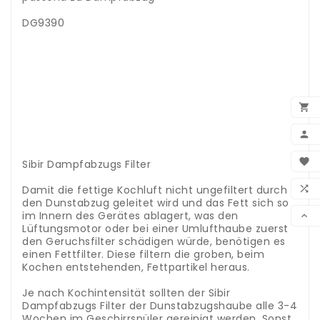
.
DG9390
..
.
.
.
.
.

.
.

.
.
BEN

Sibir Dampfabzugs Filter
.
WUN
Damit die fettige Kochluft nicht ungefiltert durch

den Dunstabzug geleitet wird und das Fett sich so
VER
im Innern des Gerätes ablagert, was den

Lüftungsmotor oder bei einer Umlufthaube zuerst
den Geruchsfilter schädigen würde, benötigen es
einen Fettfilter. Diese filtern die groben, beim
Kochen entstehenden, Fettpartikel heraus.
.
Je nach Kochintensität sollten der
Sibir
Dampfabzugs Filter der Dunstabzugshaube alle 3-4
Wochen im Geschirrspüler gereinigt werden. Sonst