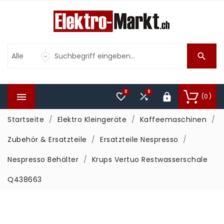

0
0



(0)

Startseite
Elektro Kleingeräte
Kaffeemaschinen
Zubehör & Ersatzteile
Ersatzteile Nespresso
Nespresso Behälter
Krups Vertuo Restwasserschale
Q438663