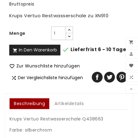
Bruttopreis
Krups Vertuo Restwasserschale zu XN910
Menge


Lieferfrist 6 - 10 Tage
In Den Warenkorb


BEN
Zur Wunschliste hinzufügen


WUN
Der Vergleichsliste hinzufügen


VER

Beschreibung
Artikeldetails
Krups Vertuo Restwasserschale Q438663
.
Farbe: silberchrom
.